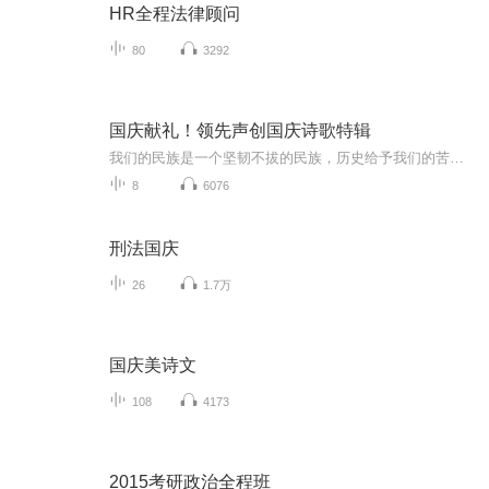
HR全程法律顾问
80
3292
国庆献礼！领先声创国庆诗歌特辑
我们的民族是一个坚韧不拔的民族，历史给予我们的苦难都变成了闪着金光的勋章！我们的国家是一个龙腾虎跃的国家，那条巨龙正以不可阻挡之势崛起于神奇的东方！------------------------------------------------值此祖国70周年华诞之际，领先声创以诗歌向祖国献礼！用我们的声音、用我们的热血、用我们的灵魂诵读经典爱国篇章，歌颂我们的祖国！永远繁荣富强！
8
6076
刑法国庆
26
1.7万
国庆美诗文
108
4173
2015考研政治全程班