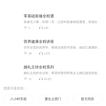
零基础装修全程通
装修无小事，听我一言，让您对装修彻底通透，幸福生活握在自己手里！
5
233
营养健康全程讲座
非常珍贵的营养学、整体自然医学讲座。做自己健康的主人！
38
3.2万
婚礼主持全程系列
婚礼主持的全过程。希望对那些即将步入婚礼殿堂的新人有所帮助。
11
42.9万
您是不是在找：
八小时车程
重生之西门庆
普天同庆