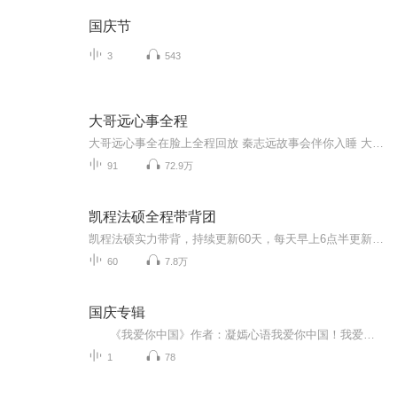
国庆节
3
543
大哥远心事全程
大哥远心事全在脸上全程回放 秦志远故事会伴你入睡 大哥远心事全在脸上回放
91
72.9万
凯程法硕全程带背团
凯程法硕实力带背，持续更新60天，每天早上6点半更新第二天的背诵内容本音频带背来源于凯程法硕全程带背团视频，完整更新带背音频，共570题，包含刑法、法理学、宪法学、法制史，民法180题需等待2021版《考试分析》出版后更新。背诵周期：60天。背诵量：共390题，每天6个或7个。刑法3个，法理学1个或者2个，宪法1个，法制史1个题。...
60
7.8万
国庆专辑
《我爱你中国》作者：凝嫣心语我爱你中国！我爱你春天蓬勃的秧苗；我爱你秋日金黄的硕果。我爱你中国！我爱你青松气质，我爱你红梅品格！我爱你家乡的甜蔗好像乳汁滋润着我的心窝。我爱你中国，我要把最美的歌儿献给你，我的母亲我的祖国。我爱你中国，我爱...
1
78