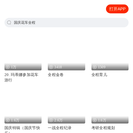
打开APP
国庆花车全程
1万
3418
1509
20. 玛蒂娜参加花车
全程金卷
全程育儿
游行
1.6万
2.6万
1.6万
国庆特辑（国庆节快
一战全程纪录
考研全程规划