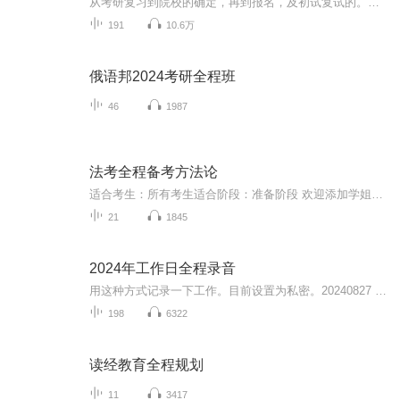
从考研复习到院校的确定，再到报名，及初试复试的。还有历年考试科目及分数线的分析。
191
10.6万
俄语邦2024考研全程班
46
1987
法考全程备考方法论
适合考生：所有考生适合阶段：准备阶段 欢迎添加学姐微信共同探讨法考学习、交流：17663965807目标效果：帮助学员在法考复习过程中不迷茫、有方法、有规划、有陪伴课程内容：康康老师法考全程备考方法论授课讲师：学姐带你过法考
21
1845
2024年工作日全程录音
用这种方式记录一下工作。目前设置为私密。20240827 11:46开辟20240905 6:46决定放开私密设置，并改为全天侯工作场景的录音。每天上、下午各录音三次，按照时间顺序依次各标注为上午1、2、3和下午1、2、3。20240909 12:28决定固定标题为“0909第37周周一上...
198
6322
读经教育全程规划
11
3417