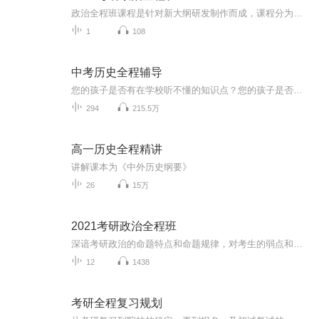
政治全程班课程是针对新大纲研发制作而成，课程分为导学、基础阶段、基础习题班、强化阶段、强化习题班、大纲解析、时政、冲刺串讲、考前预测与答题技巧、模考班等，科学设置学练结合，师资雄厚、线上自习室答疑解惑、同时移动端可以离线下载观看。
1
108
中考历史全程辅导
您的孩子是否有在学校听不懂的知识点？您的孩子是否对历史课不感兴趣？您是否希望有效提升孩子的历史考试成绩？作为家长的您，当孩子学习成绩不理想时，不要一味责怪孩子，而是要寻求解决问题的办法。李老师幽默风趣的语言会让您的孩子对历史产生足够的兴...
294
215.5万
高一历史全程精讲
讲解课本为《中外历史纲要》
26
15万
2021考研政治全程班
深谙考研政治的命题特点和命题规律，对考生的弱点和误区了如指掌，授课条理清晰，重点突出，信息量大，预测性强。其高质量的辅导效果使他成为考研辅导中最强的实力派人物。他的预测能力为同行及考研朋友所称道和赞誉。
12
1438
考研全程复习规划