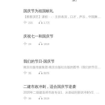
乐）
国庆节为祖国献礼
【蔡蔡演艺】课程﹣-﹣主持表演，口才，声乐，中国舞，民族舞。独特的小舞台，专业的录音棚，每一位同学都能成为优秀的小明星。独特的教学模式，轻松上课，快乐学习！知名主持人，舞蹈家，高级教师任职授课！江南总校：河沟街42号三楼 18545856430江北分校...
215
1.7万
庆祝七一和国庆节
24
1818
我们的节日-国庆节
南京出版传媒集团·南京出版社出版的图书《我们的节日》通过对中国节日文化和节日意义进行深度的挖掘，面向青少年群体构建独具特色的栏目内容，以此丰富春节、元宵节、清明节、端午节、七夕节、中秋节、重阳节等传统节日；六一节、教师节、国庆节等新兴节日的文化内涵和表现形式。促进青少年形成新的节日习俗，提升节日仪式感、认同感。音频作品由金陵朗读者联盟志愿者朗诵，南京音像出版社、金陵图书馆联合制作。
35
8076
二建市政冲刺，适合国庆节逆袭
2020年二级建造师市政专业1、从基础到密训冲刺V2、从精华课程到超压密押V3、0基础同步更新v4、持续更新到2020年考试V5、只要你跟着学让你一次稳拿证V6、渠道超压压题，超压三页纸等独家绝密压题!
36
2619