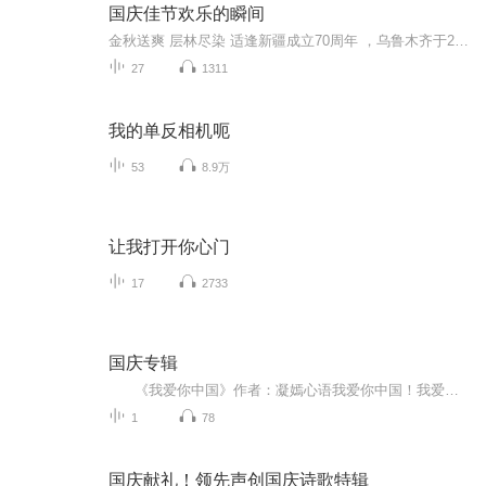
国庆佳节欢乐的瞬间
金秋送爽 层林尽染 适逢新疆成立70周年 ，乌鲁木齐于2025年9月23日迎来党中央和习大大带领的慰问团。新疆各族群众欢欣鼓舞，热烈欢迎。
27
1311
我的单反相机呃
53
8.9万
让我打开你心门
17
2733
国庆专辑
《我爱你中国》作者：凝嫣心语我爱你中国！我爱你春天蓬勃的秧苗；我爱你秋日金黄的硕果。我爱你中国！我爱你青松气质，我爱你红梅品格！我爱你家乡的甜蔗好像乳汁滋润着我的心窝。我爱你中国，我要把最美的歌儿献给你，我的母亲我的祖国。我爱你中国，我爱...
1
78
国庆献礼！领先声创国庆诗歌特辑