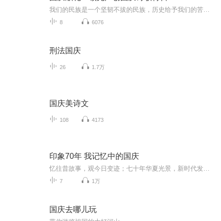
我们的民族是一个坚韧不拔的民族，历史给予我们的苦难都变成了闪着金光的勋章！我们的国家是一个龙腾虎跃的国家，那条巨龙正以不可阻挡之势崛起于神奇的东方！------------------------------------------------值此祖国70周年华诞之际，领先声创以诗歌向祖国献礼！用我们的声音、用我们的热血、用我们的灵魂诵读经典爱国篇章，歌颂我们的祖国！永远繁荣富强！
8
6076
刑法国庆
26
1.7万
国庆美诗文
108
4173
印象70年 我记忆中的国庆
忆往昔故事，观今日变迹；七十年华夏光景，新时代发展变迁。用声音走过时间的长河，以温度感受记忆中的故事。
7
1万
国庆去哪儿玩