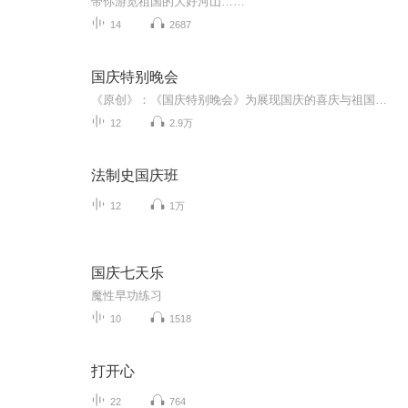
带你游览祖国的大好河山……
14
2687
国庆特别晚会
《原创》：《国庆特别晚会》为展现国庆的喜庆与祖国的深情我将以具体的场景切入从清晨升旗的庄严到街头巷尾的欢庆到历史与当下的交融，用优美的笔触传递对祖国的热爱与自豪！用诗歌和情感美文形式，歌颂祖国的繁荣富强，祝人民幸福安康！
12
2.9万
法制史国庆班
12
1万
国庆七天乐
魔性早功练习
10
1518
打开心
22
764