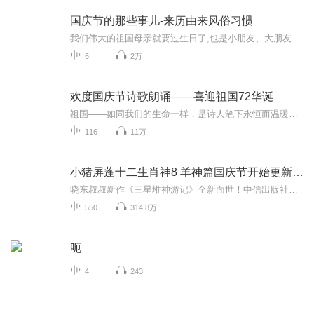
国庆节的那些事儿-来历由来风俗习惯
我们伟大的祖国母亲就要过生日了,也是小朋友、大朋友们最喜欢的“国庆小长假”或说“黄金周”还有说”国庆7天乐”的，说法真是不一而足。那么“国庆节”是怎么来的？自古以来国庆节怎么庆贺？新中国国庆节的来历，以及新中国国庆节的庆贺方式又有哪些呢？ ...
6
2万
欢度国庆节诗歌朗诵——喜迎祖国72华诞
祖国——如同我们的生命一样，是诗人笔下永恒而温暖的主题。在祖国72周年华诞来临之际，特创建这个诗歌朗诵专辑，诵读经典爱国篇章，和大家一起歌颂祖国，向国庆的献礼！祝愿伟大的祖国繁荣富强，祝愿大家国庆节快乐，度过平安快乐的黄金周假期！
116
11万
小猪屏蓬十二生肖神8 羊神篇国庆节开始更新啦！
晓东叔叔新作《三星堆神游记》全新面世！中信出版社出版！京东当当淘宝均有售！点蓝色字收听——《小猪屏蓬爆笑日记2024》《小猪屏蓬爆笑日记2》《小猪屏蓬爆笑日记1》让你笑得喘不上气！《我进故宫当富翁——小猪屏蓬故宫财商笔记》教你成为大富翁！《小...
550
314.8万
呃
4
243