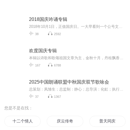
2018国庆吟诵专辑
2018年10月1日，正值国庆日。一大早看到一个公号文章，正是文天祥的《己卯十月一日至燕越五日罹狴犴有感而赋》。当然，彼十一非当今的十一。不过数字的巧合还是让人感触，今天拿来读一读，体味一番历史英杰的民族情怀，恰也当时。 根据诗题来看，这组诗是写于十月一日至十月五日之间，是文天祥被俘之后所作，这些诗作不仅有凛凛正气，更也能看的到他百端交集的复杂情感。另一首于右任先生的《望大陆》，微信公号有称《望乡》，一句“山之上国之殇”荡气回肠，一并兴起拿来读了一读。仓促间多有瑕疵...
38
2592
欢度国庆专辑
本辑以诗歌和歌颂祖国文章为主，金秋十月，丹桂飘香，在这个充满丰收喜悦的季节里，我们满怀激动和自豪，迎来了中华人民共和国76周年华诞。这不仅是一个庄重的纪念日，更是全体中华儿女共同欢庆的盛大的节日，承载着深厚的民族情感和历史意义.
167
6788
2025中国朗诵联盟中秋国庆双节歌咏会
总策划：凤雏生；总监制：静心；总导演：化虹；执行总监：莺子；执行导演：橙夏；主持人：静心、化虹、橙夏
37
1367
您是不是在找：
十二个情人节
庆云传奇
普天同庆