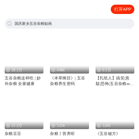
打开APP
国庆家乡五谷杂粮贴画
28.1万
6986
6.1万
五谷杂粮这样吃 | 妙
《本草纲目》| 五谷
【扎纸人】搞笑|悬
补杂粮 全家健康
杂粮养生密码
疑|恐怖|五谷杂粮man
和他的小伙伴们演播
25.2万
5234
1200
杂粮豆豆
杂粮丨营养听
《五谷秘方》