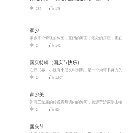
252
1万
家乡
家乡来个俯视的构图，宽阔的河面，远处的房屋，正在划向彼岸的小船在水面上荡起微微的波澜，一切都那么自然安宁。墨色已到位，所以我就以黑白灰为主，稍加点淡淡的青色，以更好的在不显山不露水的情况下增加一个过渡色，从而丰富画面的层次感。这种高而满...
2
141
国庆特辑（国庆节快乐）
在评书界，小魏有个朋友叫刘鹏，是一个为评书努力的小伙子。在2021年国庆期间，他想弄个特辑，便烦劳我给他录个爱国题材的评书小段儿。这种事情，不是特殊情况，小魏一般不会拒绝，也就给其录了一个《鲁迅踢鬼》，等他传完，我再传到我的专辑里。另外，小...
14
1.6万
家乡美
弥河三觉庙的传说青州境内的弥河，发源于沂蒙崇山峻岭的腹地，浪翻流急，一泻千里，直奔东海。弥河西岸，距弥水半里之遥，有一个不大的村落，名叫三角庙村。这“三角庙”，实属“三觉庙”的谬称。提起这三角庙村，其村名倒有些来历，且听我向你侃来。有人...
2
824
国庆节