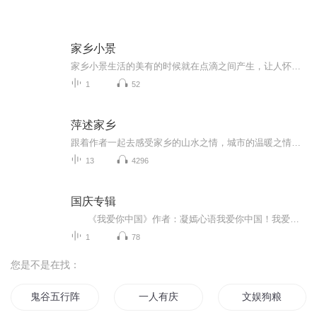
家乡小景
家乡小景生活的美有的时候就在点滴之间产生，让人怀疑美来的这么不经意之中，仿佛很普通似得，使得人们不重视了眼前已有的美而追寻更高级的美展现。人们总是认为容易得到和看到的东西没有多少价值及值得欣赏，而觉得带有“复杂性”的东西才是高深莫测的值...
1
52
萍述家乡
跟着作者一起去感受家乡的山水之情，城市的温暖之情，世间的烟火之情。
13
4296
国庆专辑
《我爱你中国》作者：凝嫣心语我爱你中国！我爱你春天蓬勃的秧苗；我爱你秋日金黄的硕果。我爱你中国！我爱你青松气质，我爱你红梅品格！我爱你家乡的甜蔗好像乳汁滋润着我的心窝。我爱你中国，我要把最美的歌儿献给你，我的母亲我的祖国。我爱你中国，我爱...
1
78
您是不是在找：
鬼谷五行阵
一人有庆
文娱狗粮