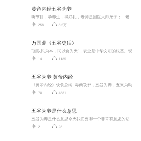
黄帝内经五谷为养
听节目，学养生，得好礼，老师是国医大师弟子； +老师，就送你《日常养生160道中医食疗方》；老师擅长用中医食疗法+营养学调理亚健康； 粉丝有问题，可私信或加老师免费咨询； 老师联系方式：看本专辑创作团队。
258
3.6万
万国鼎《五谷史话》
“国以民为本，民以食为天”，农业是中华文明的根基。现代人日常接触农作物的机会越来越少，“五谷不分”不再是讽喻，而是渐成客观现象。《五谷史话》恰好是一本对中国传统粮食作物进行普及的经典读物，梳理了包括稻、麦、谷子、甘薯、玉米、花生等种植和...
14
1185
五谷为养 黄帝内经
《黄帝内经》饮食总纲: 毒药攻邪，五谷为养，五果为助，五畜为益，五菜为充健康管理廖老师，热爱中医，专注亚健康管理欢迎一对一交流
70
4881
五谷为养是什么意思
五谷为养是什么意思今天我们要聊一个非常有意思的话题，它连接着两千年前的古老智慧和现代的营养科学。这句话你可能听过，叫做 “五谷为养” 。它出自中医的经典《黄帝内经》，意思是说：五谷杂粮，是滋养我们生命的根本。
2
28