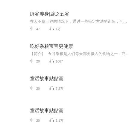
辟谷养身|辟之五谷
在人不食五谷的情况下，通过一些特定方法的训练，可以起到清洁身体，潜能开发，养生祛病，益智开慧，健身美容，减肥健美，排毒养颜,延缓衰老，健康长寿,摄取宇宙灵能,天人合一等效果！这就是从古至今的一个养生方法辟谷术！
47
1万
吃好杂粮宝宝更健康
【简介】 五谷杂粮是人们每天都要摄入的食物之一，它对人们健康的重要性远超于蔬菜水果，人们可以三五天不吃蔬菜、水果，但人们不能三五天不吃五谷杂粮，否则人们的身体将会虚弱，会导致各种疾病的发生。本书将根据五谷杂粮不同的特点，营养，对人体的...
20
1067
童话故事贴贴画
20
7.2万
童话故事贴贴画
20
1.1万