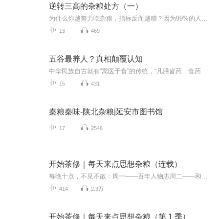
逆转三高的杂粮处方（一）
为什么你越努力吃杂粮，指标反而越糟？因为99%的人，都吃错了。听白哥用13堂课，带你从‘无效努力’到‘吃对每一口’。白哥，健康管理师兼食材采购专家，吃了6年“无效杂粮”后，他跑遍产区、深入工厂，终于发现了问题的核心：不是杂粮没用，而是绝大多数...
13
469
五谷最养人？真相颠覆认知
中华民族自古就有“寓医于食”的传统，“凡膳皆药，食药同源”的食疗养生理念深深扎根于人民群众心中。为了帮助读者以正确的方式食用五谷杂粮及蔬菜瓜果的偏方和食疗方，我们综合中华传统食物养生理论与现代营养知识，引入现代的健康理念，结合中国人的日...
15
431
秦粮秦味-陕北杂粮|延安市图书馆
17
2546
开始茶修｜每天来点思想杂粮（连载）
每晚十点，不见不散：周一——百年人物志周二——和您一起学哲学周三——藏书略览周四——和您一起学艺术周五——茶修艺文周六——茶修自话：一个中年男人的再成长心路周日——音乐流年欢迎微信（同电话）交流：bu-teas或15636162316
414
2.3万
开始茶修｜每天来点思想杂粮（第 1 季）