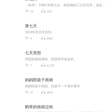
（余华） 约8H 到第七日，神造物的工已经完毕，就在第七日歇了他一切的工，安息了。 这可能不是余华先生最好的作品，却是他最伟大的小说，在读的过程中，我能感受到作家的愤怒和无力喷涌而出，来不及做更细心的修饰。这个第七天，在中国叫死无葬身之地。
19
25万
第七天
2024年第五本完结。
4
8434
七天冥想
冥想的基础课程，冥想初学者必听。
7
41.2万
妈妈陪孩子画画
妈妈陪孩子画画，给孩子一个美好童年
57
2870
鹤草的画画过程