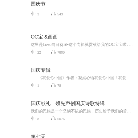
国庆节
3
543
OC宝 &画画
这里是Love向日葵SF这个专辑就贡献给我的OC宝宝啦⸜(* ॑꒳ˆ * )⋆*❤︎主要是发一些稿件和新设计请大家和我O C眼熟还会有一些自己画画的视频(⃔* 'ㅅ'*)⃕
22
7800
国庆专辑
《我爱你中国》作者：凝嫣心语我爱你中国！我爱你春天蓬勃的秧苗；我爱你秋日金黄的硕果。我爱你中国！我爱你青松气质，我爱你红梅品格！我爱你家乡的甜蔗好像乳汁滋润着我的心窝。我爱你中国，我要把最美的歌儿献给你，我的母亲我的祖国。我爱你中国，我爱...
1
78
国庆献礼！领先声创国庆诗歌特辑
我们的民族是一个坚韧不拔的民族，历史给予我们的苦难都变成了闪着金光的勋章！我们的国家是一个龙腾虎跃的国家，那条巨龙正以不可阻挡之势崛起于神奇的东方！------------------------------------------------值此祖国70周年华诞之际，领先声创以诗歌向祖国献礼！用我们的声音、用我们的热血、用我们的灵魂诵读经典爱国篇章，歌颂我们的祖国！永远繁荣富强！
8
6076
第七天