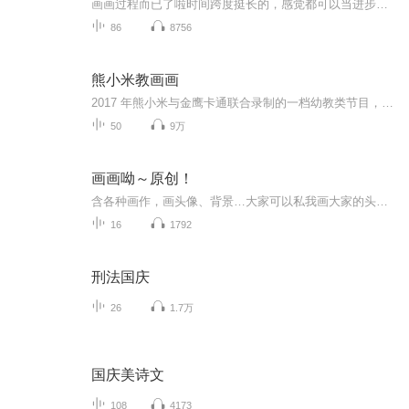
画画过程而已了啦时间跨度挺长的，感觉都可以当进步史来看了怕鬼图的可以从后面看
86
8756
熊小米教画画
2017 年熊小米与金鹰卡通联合录制的一档幼教类节目，每天黄金时间在《飞行幼乐园》栏目中播出，节目内容是由熊小米人偶，使用“神奇画笔”和电视机前的小朋友们一起画画，愉快地贴近幼儿、全方位的轻松互动，开播以来深受观众好评，熊小米也因此成为孩子和...
50
9万
画画呦～原创！
含各种画作，画头像、背景…大家可以私我画大家的头像哦，免费滴～无偿也可以接受，走的时候订阅下呗～设备没办法剪辑，只能用某备了。最后还会精心安排小彩蛋哦～勿搬运！（也没人看得起呀…）更新频率：两天一集吧…
16
1792
刑法国庆
26
1.7万
国庆美诗文
108
4173