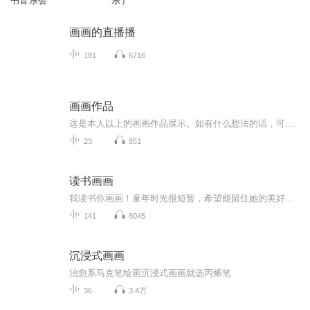
书音乐会
乐）
画画的直播播
181
6716
画画作品
这是本人以上的画画作品展示。如有什么想法的话，可以私信加关注。或者可以私信我还想看我画什么拟人或者画什么主题的画。也是本人的小号画画作品专辑，
23
851
读书画画
我读书你画画！童年时光很短暂，希望能留住她的美好！每天读一读，每天学一学，每天画一画，每天进步一点点！
141
8045
沉浸式画画
治愈系马克笔绘画沉浸式画画就选丙烯笔
36
3.4万