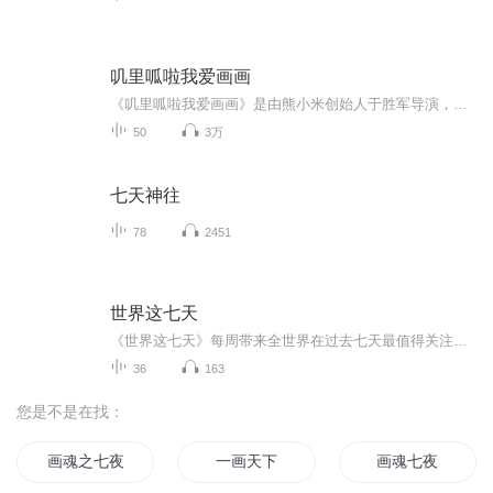
叽里呱啦我爱画画
《叽里呱啦我爱画画》是由熊小米创始人于胜军导演，以一条鱼叔叔的身份亲自上阵主持，片中一条鱼叔叔用神奇画笔，和现场的小朋友们一起画画。该节目以线上绘画互动的方式引导孩子画画，培养孩子的绘画兴趣，使孩子在轻松欢乐的氛围中爱上画画。...
50
3万
七天神往
78
2451
世界这七天
《世界这七天》每周带来全世界在过去七天最值得关注的消息，致力于打破信息壁垒，带你跟上全球的信息步伐。【主播简介】Fay，前国内一线电视台记者、导演，现移居海外，任海外华语媒体新闻主播。
36
163
您是不是在找：
画魂之七夜
一画天下
画魂七夜