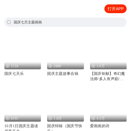
打开APP
国庆七天主题画画
1518
2600
1.6万
国庆七天乐
国庆主题故事合辑
【国庆钜献】奇幻魔
法师/多人有声剧/国
庆爆更七天乐
6191
1.6万
4.3万
10月1日国庆主题读
国庆特辑（国庆节快
爱画画的诗