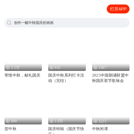
打开APP
创作一幅中秋国庆的画画
1.1万
635
1367
寄情中秋，献礼国庆
国庆中秋系列打卡活
2025中国朗诵联盟中
动（完结）
秋国庆双节歌咏会
849
1.6万
1225
贺中秋
国庆特辑（国庆节快
中秋闲谭