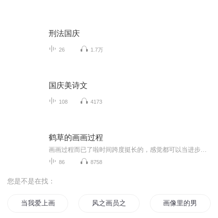
刑法国庆
26
1.7万
国庆美诗文
108
4173
鹤草的画画过程
画画过程而已了啦时间跨度挺长的，感觉都可以当进步史来看了怕鬼图的可以从后面看
86
8758
您是不是在找：
当我爱上画像
风之画员之风之子
画像里的男人