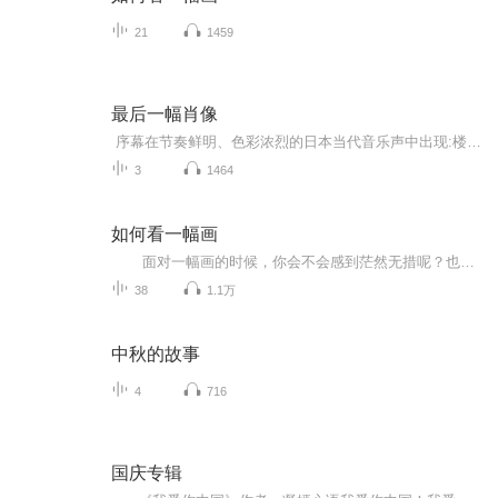
21
1459
最后一幅肖像
序幕在节奏鲜明、色彩浓烈的日本当代音乐声中出现:楼群林立的东京市容鸟瞰……横跨银幕的高速立体公路大桥……穿梭如流的汽车……东京上野区服装艳丽、穿流不息的人群……小轿车上跳动着的反光镜里,闪过东京街道商店的掠影……上野的某个展览馆的门前庞...
3
1464
如何看一幅画
面对一幅画的时候，你会不会感到茫然无措呢？也许我们可以从艺术作品里感受到一些情绪，但是仍然无法理解作品。 弗朗索瓦芭布-高尔充分考虑到观看者面对艺术作品细致入微的观赏方式，提供了丰富的背景知识与作品的创作环境。本书为一...
38
1.1万
中秋的故事
4
716
国庆专辑