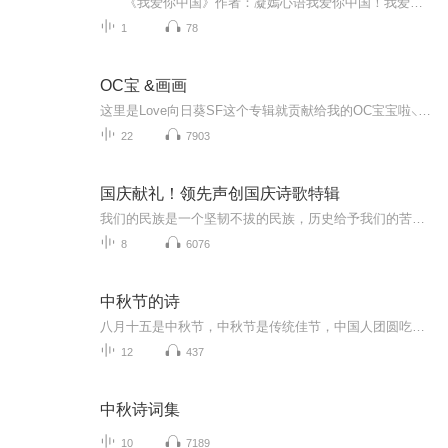
《我爱你中国》作者：凝嫣心语我爱你中国！我爱你春天蓬勃的秧苗；我爱你秋日金黄的硕果。我爱你中国！我爱你青松气质，我爱你红梅品格！我爱你家乡的甜蔗好像乳汁滋润着我的心窝。我爱你中国，我要把最美的歌儿献给你，我的母亲我的祖国。我爱你中国，我爱...
1
78
OC宝 &画画
这里是Love向日葵SF这个专辑就贡献给我的OC宝宝啦⸜(* ॑꒳ˆ * )⋆*❤︎主要是发一些稿件和新设计请大家和我O C眼熟还会有一些自己画画的视频(⃔* 'ㅅ'*)⃕
22
7903
国庆献礼！领先声创国庆诗歌特辑
我们的民族是一个坚韧不拔的民族，历史给予我们的苦难都变成了闪着金光的勋章！我们的国家是一个龙腾虎跃的国家，那条巨龙正以不可阻挡之势崛起于神奇的东方！------------------------------------------------值此祖国70周年华诞之际，领先声创以诗歌向祖国献礼！用我们的声音、用我们的热血、用我们的灵魂诵读经典爱国篇章，歌颂我们的祖国！永远繁荣富强！
8
6076
中秋节的诗
八月十五是中秋节，中秋节是传统佳节，中国人团圆吃月饼的日子，这个节日自古就有，所以留下了不少关于中秋节的诗
12
437
中秋诗词集
10
7189