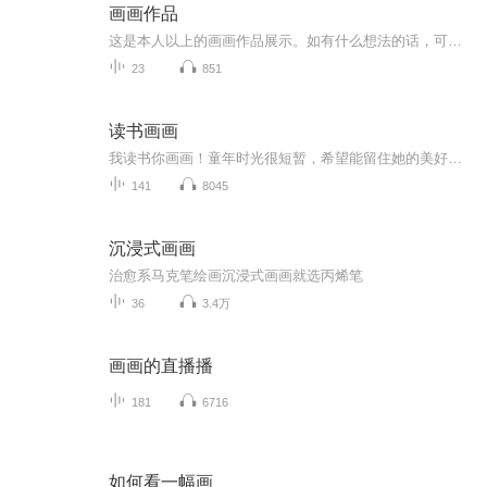
画画作品
这是本人以上的画画作品展示。如有什么想法的话，可以私信加关注。或者可以私信我还想看我画什么拟人或者画什么主题的画。也是本人的小号画画作品专辑，
23
851
读书画画
我读书你画画！童年时光很短暂，希望能留住她的美好！每天读一读，每天学一学，每天画一画，每天进步一点点！
141
8045
沉浸式画画
治愈系马克笔绘画沉浸式画画就选丙烯笔
36
3.4万
画画的直播播
181
6716
如何看一幅画