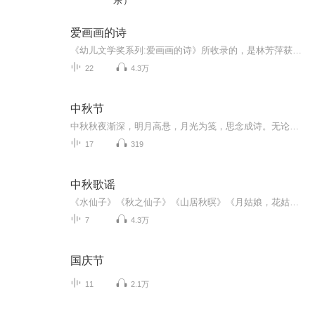
乐）
爱画画的诗
《幼儿文学奖系列:爱画画的诗》所收录的，是林芳萍获得第十届信谊幼儿文学奖文字类首奖的作品。不但每一首诗都有自己独特的形状，文字更是清新简洁，时而带点写意，时而带些幽默，充满想象与童趣。林小杯用她最擅长的水彩画，为每一首诗配上写意的背景，不...
22
4.3万
中秋节
中秋秋夜渐深，明月高悬，月光为笺，思念成诗。无论天涯咫尺，此刻共沐清辉，团圆与守望，都化作心底最暖的灯火。
17
319
中秋歌谣
《水仙子》《秋之仙子》《山居秋暝》《月姑娘，花姑娘》《月儿圆圆》《秋风吹吹》
7
4.3万
国庆节
11
2.1万