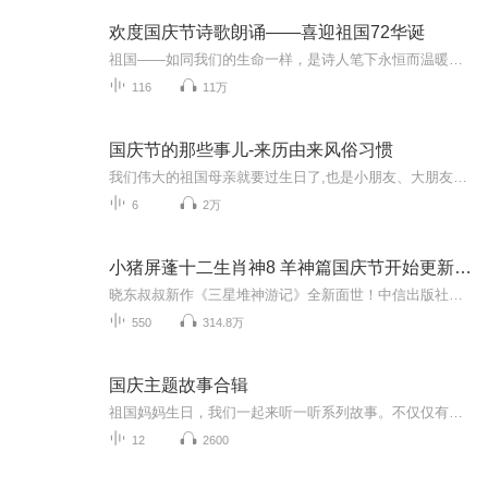
欢度国庆节诗歌朗诵——喜迎祖国72华诞
祖国——如同我们的生命一样，是诗人笔下永恒而温暖的主题。在祖国72周年华诞来临之际，特创建这个诗歌朗诵专辑，诵读经典爱国篇章，和大家一起歌颂祖国，向国庆的献礼！祝愿伟大的祖国繁荣富强，祝愿大家国庆节快乐，度过平安快乐的黄金周假期！
116
11万
国庆节的那些事儿-来历由来风俗习惯
我们伟大的祖国母亲就要过生日了,也是小朋友、大朋友们最喜欢的“国庆小长假”或说“黄金周”还有说”国庆7天乐”的，说法真是不一而足。那么“国庆节”是怎么来的？自古以来国庆节怎么庆贺？新中国国庆节的来历，以及新中国国庆节的庆贺方式又有哪些呢？ ...
6
2万
小猪屏蓬十二生肖神8 羊神篇国庆节开始更新啦！
晓东叔叔新作《三星堆神游记》全新面世！中信出版社出版！京东当当淘宝均有售！点蓝色字收听——《小猪屏蓬爆笑日记2024》《小猪屏蓬爆笑日记2》《小猪屏蓬爆笑日记1》让你笑得喘不上气！《我进故宫当富翁——小猪屏蓬故宫财商笔记》教你成为大富翁！《小...
550
314.8万
国庆主题故事合辑
祖国妈妈生日，我们一起来听一听系列故事。不仅仅有《我的祖国》，还有红军故事，也有关于战争的故事，让大家体会到和平年代的不易。
12
2600