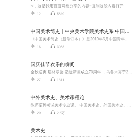
hi，这是我用百度网盘分享的内容~复制这段内容打开「百度网盘」APP即可获取 链接:https://pan.baidu.com/s/1Ijg0kTa05AOO0Gr4ieLk2w 提取码:8mm54.8日更新
12
5840
中国美术简史｜中央美术学院美术史系 中国美术史教研室
《中国美术简史（新修订本）》是2010年6月中国青年出版社出版的图书，作者是中央美术学院美术史系中国美术史教研室集体。
16
3038
国庆佳节欢乐的瞬间
金秋送爽 层林尽染 适逢新疆成立70周年 ，乌鲁木齐于2025年9月23日迎来党中央和习大大带领的慰问团。新疆各族群众欢欣鼓舞，热烈欢迎。
27
1311
中外美术史、美术课程论
教师招聘考试美术专业课。 中国美术史、外国美术史、美术课程论。 美术 中国美术史 外国美术史 教师招聘资料分享群： 新课程改革：555095143 教育学：551413113 教育心理学：475315440
20
2.8万
美术史