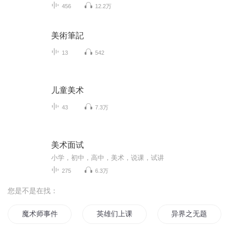
456
12.2万
美術筆記
13
542
儿童美术
43
7.3万
美术面试
小学，初中，高中，美术，说课，试讲
275
6.3万
您是不是在找：
魔术师事件薄
英雄们上课啦
异界之无题