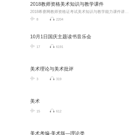
2018教师资格美术知识与教学课件
2018希赛网教师资格证考试美术知识与教学能力课件讲析——希赛名师在线辅导 想获取更多教师资格证最新资讯干货资料分享请搜索希赛网咨询在线客服（http://www.educity.cn/ntce/） 或添加教师资格证学习交流群：326580002 目前希赛网每周一到周四都将会有免费的教师资格证公开课，帮助各位考生高效上岗，轻松破解面试难题~更有希赛教育教研组专家课程体系涵盖90%考试知识点，为您在线指导！助您高效备考！
8
2204
10月1日国庆主题读书音乐会
17
6191
美术理论与美术批评
3
319
美术
15
612
美术考编-美术版—理论类