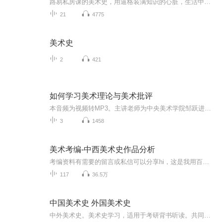
路易私房课的美术史，用逼格装满知识的心脏，生活中的每一件小事都是历史和文化的投影。你无知道真相，只需给自己带上面纱，让想象把理智浸在冥河里。如果这是梦，让我继续睡。
21
4775
美术史
2
421
如何学习美术理论与美术批评
本音频为视频转MP3。主讲老师为中央美术学院邹跃进老师。 本课主要分析了一个问题：如何解读已有的美术理论与批评的文本。如何用历史的眼光看待文献，如何看待一种理论的片面性，如何理解理论的意识形态性，如何从文本的内部去解读和解构文本。邹老师用生动的语言、详细的案例层层剖析，帮助我们掌握科学的阅读文献的方法。
3
1458
美术考编-中西美术史作品分析
考编资料有需要的留言或私信可以分享hi，这是我用百度网盘分享的内容~复制这段内容打开「百度网盘」APP即可获取 链接:https://pan.baidu.com/s/1Ijg0kTa05AOO0Gr4ieLk2w 提取码:8mm54.8日更新
117
36.5万
中国美术史 外国美术史
中外美术史。美术史学习，适用于考研背书听读。共同备战25考研！！！！！