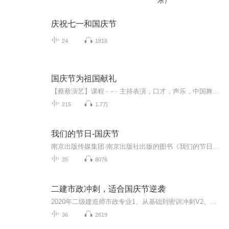
乐）
庆祝七一和国庆节
24
1818
国庆节为祖国献礼
【蔡蔡演艺】课程﹣-﹣主持表演，口才，声乐，中国舞，民族舞。独特的小舞台，专业的录音棚，每一位同学都能成为优秀的小明星。独特的教学模式，轻松上课，快乐学习！知名主持人，舞蹈家，高级教师任职授课！江南总校：河沟街42号三楼 18545856430江北分校...
215
1.7万
我们的节日-国庆节
南京出版传媒集团·南京出版社出版的图书《我们的节日》通过对中国节日文化和节日意义进行深度的挖掘，面向青少年群体构建独具特色的栏目内容，以此丰富春节、元宵节、清明节、端午节、七夕节、中秋节、重阳节等传统节日；六一节、教师节、国庆节等新兴节日的文化内涵和表现形式。促进青少年形成新的节日习俗，提升节日仪式感、认同感。音频作品由金陵朗读者联盟志愿者朗诵，南京音像出版社、金陵图书馆联合制作。
35
8076
二建市政冲刺，适合国庆节逆袭
2020年二级建造师市政专业1、从基础到密训冲刺V2、从精华课程到超压密押V3、0基础同步更新v4、持续更新到2020年考试V5、只要你跟着学让你一次稳拿证V6、渠道超压压题，超压三页纸等独家绝密压题!
36
2619