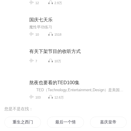
12
2.9万
国庆七天乐
魔性早功练习
10
1518
有关下架节目的收听方式
7
10万
熬夜也要看的TED100集
TED（Technology,Entertainment,Design）是美国一家私有非营利机构，该机构以它组织的TED大会著称，这个会议的宗旨是“用思想的力量来改变世界”。TED演讲的意义主要有以下几点：1.传播知识和思想：TED演讲者来自各个领域，他们分享自己的专业知...
103
12.6万
您是不是在找：
重生之西门庆
最后一个情人节
嘉庆皇帝