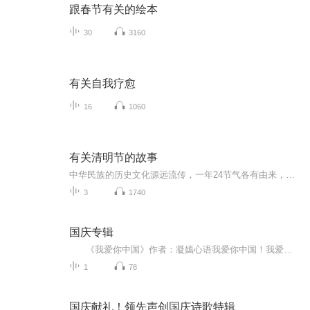
跟春节有关的绘本
30
3160
有关自我疗愈
16
1060
有关清明节的故事
中华民族的历史文化源远流传，一年24节气各有由来，让泉水带大家来了解清明节的故事吧
3
1740
国庆专辑
《我爱你中国》作者：凝嫣心语我爱你中国！我爱你春天蓬勃的秧苗；我爱你秋日金黄的硕果。我爱你中国！我爱你青松气质，我爱你红梅品格！我爱你家乡的甜蔗好像乳汁滋润着我的心窝。我爱你中国，我要把最美的歌儿献给你，我的母亲我的祖国。我爱你中国，我爱...
1
78
国庆献礼！领先声创国庆诗歌特辑