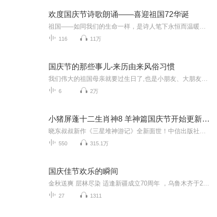
欢度国庆节诗歌朗诵——喜迎祖国72华诞
祖国——如同我们的生命一样，是诗人笔下永恒而温暖的主题。在祖国72周年华诞来临之际，特创建这个诗歌朗诵专辑，诵读经典爱国篇章，和大家一起歌颂祖国，向国庆的献礼！祝愿伟大的祖国繁荣富强，祝愿大家国庆节快乐，度过平安快乐的黄金周假期！
116
11万
国庆节的那些事儿-来历由来风俗习惯
我们伟大的祖国母亲就要过生日了,也是小朋友、大朋友们最喜欢的“国庆小长假”或说“黄金周”还有说”国庆7天乐”的，说法真是不一而足。那么“国庆节”是怎么来的？自古以来国庆节怎么庆贺？新中国国庆节的来历，以及新中国国庆节的庆贺方式又有哪些呢？ ...
6
2万
小猪屏蓬十二生肖神8 羊神篇国庆节开始更新啦！
晓东叔叔新作《三星堆神游记》全新面世！中信出版社出版！京东当当淘宝均有售！点蓝色字收听——《小猪屏蓬爆笑日记2024》《小猪屏蓬爆笑日记2》《小猪屏蓬爆笑日记1》让你笑得喘不上气！《我进故宫当富翁——小猪屏蓬故宫财商笔记》教你成为大富翁！《小...
550
315.1万
国庆佳节欢乐的瞬间
金秋送爽 层林尽染 适逢新疆成立70周年 ，乌鲁木齐于2025年9月23日迎来党中央和习大大带领的慰问团。新疆各族群众欢欣鼓舞，热烈欢迎。
27
1311