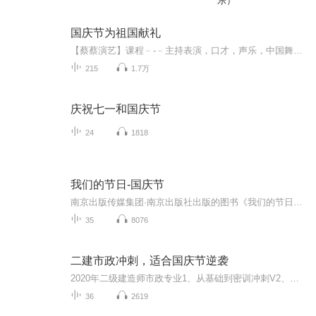
乐）
国庆节为祖国献礼
【蔡蔡演艺】课程﹣-﹣主持表演，口才，声乐，中国舞，民族舞。独特的小舞台，专业的录音棚，每一位同学都能成为优秀的小明星。独特的教学模式，轻松上课，快乐学习！知名主持人，舞蹈家，高级教师任职授课！江南总校：河沟街42号三楼 18545856430江北分校...
215
1.7万
庆祝七一和国庆节
24
1818
我们的节日-国庆节
南京出版传媒集团·南京出版社出版的图书《我们的节日》通过对中国节日文化和节日意义进行深度的挖掘，面向青少年群体构建独具特色的栏目内容，以此丰富春节、元宵节、清明节、端午节、七夕节、中秋节、重阳节等传统节日；六一节、教师节、国庆节等新兴节日的文化内涵和表现形式。促进青少年形成新的节日习俗，提升节日仪式感、认同感。音频作品由金陵朗读者联盟志愿者朗诵，南京音像出版社、金陵图书馆联合制作。
35
8076
二建市政冲刺，适合国庆节逆袭
2020年二级建造师市政专业1、从基础到密训冲刺V2、从精华课程到超压密押V3、0基础同步更新v4、持续更新到2020年考试V5、只要你跟着学让你一次稳拿证V6、渠道超压压题，超压三页纸等独家绝密压题!
36
2619