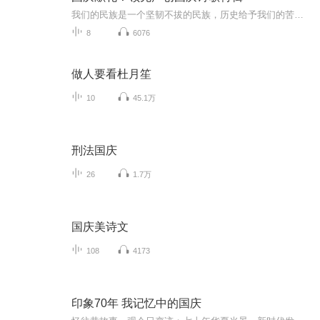
我们的民族是一个坚韧不拔的民族，历史给予我们的苦难都变成了闪着金光的勋章！我们的国家是一个龙腾虎跃的国家，那条巨龙正以不可阻挡之势崛起于神奇的东方！------------------------------------------------值此祖国70周年华诞之际，领先声创以诗歌向祖国献礼！用我们的声音、用我们的热血、用我们的灵魂诵读经典爱国篇章，歌颂我们的祖国！永远繁荣富强！
8
6076
做人要看杜月笙
10
45.1万
刑法国庆
26
1.7万
国庆美诗文
108
4173
印象70年 我记忆中的国庆