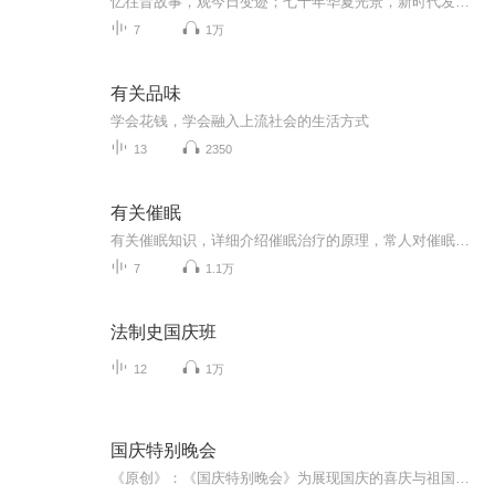
忆往昔故事，观今日变迹；七十年华夏光景，新时代发展变迁。用声音走过时间的长河，以温度感受记忆中的故事。
7
1万
有关品味
学会花钱，学会融入上流社会的生活方式
13
2350
有关催眠
有关催眠知识，详细介绍催眠治疗的原理，常人对催眠的误解，以及催眠可以治疗的疾病，催眠治疗音频可以有效改善对应症状，催眠案例分享，催眠问答
7
1.1万
法制史国庆班
12
1万
国庆特别晚会
《原创》：《国庆特别晚会》为展现国庆的喜庆与祖国的深情我将以具体的场景切入从清晨升旗的庄严到街头巷尾的欢庆到历史与当下的交融，用优美的笔触传递对祖国的热爱与自豪！用诗歌和情感美文形式，歌颂祖国的繁荣富强，祝人民幸福安康！