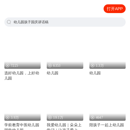
打开APP
幼儿园孩子国庆讲话稿
7225
6353
1.3万
选好幼儿园，上好幼
幼儿园
幼儿园
儿园
3.9万
19.1万
4647
学前教育中医幼儿园
我爱幼儿园｜朵朵上
陪孩子一起上幼儿园