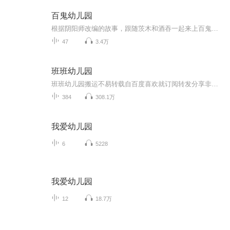
百鬼幼儿园
根据阴阳师改编的故事，跟随茨木和酒吞一起来上百鬼幼儿园吧！（目前已停更）
47
3.4万
班班幼儿园
班班幼儿园搬运不易转载自百度喜欢就订阅转发分享非原创
384
308.1万
我爱幼儿园
6
5228
我爱幼儿园
12
18.7万