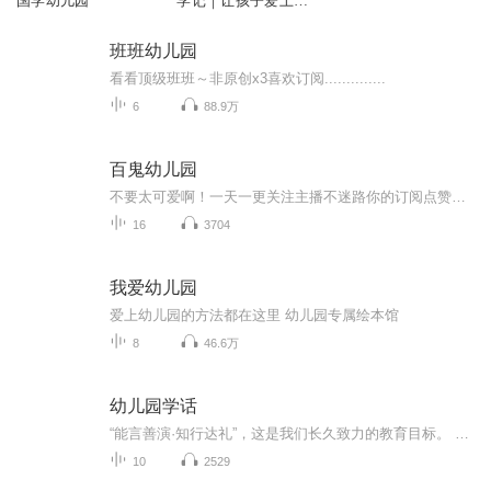
国学幼儿园
学记｜让孩子爱上幼
儿园｜幼儿启蒙必听
｜学习上幼儿园必备
班班幼儿园
小本领
看看顶级班班～非原创x3喜欢订阅..............
6
88.9万
百鬼幼儿园
不要太可爱啊！一天一更关注主播不迷路你的订阅点赞收藏评论是我创作的动力
16
3704
我爱幼儿园
爱上幼儿园的方法都在这里 幼儿园专属绘本馆
8
46.6万
幼儿园学话
“能言善演·知行达礼”，这是我们长久致力的教育目标。 我们努力把艺术教育和素质教育成功对接，我们用心把专业 教育和大众教育完美融合。 从1996年——创业之初，我们曾把口才教师拟作为“医生”、 “教练”和“导演”，并以此作为我们自己的工作方向和行业标准： 有那么多母语发音不准、口语表达不清的孩子需要“医生”； 有那么多天资聪慧的孩子如果经过专业“教练”的调教，就会举止 出众、仪态高雅；“孩子们都是天生的演员”，我们就是“导演”， 挖掘他们的天分，为孩子们在人生的舞台上有更多的精彩！ 就是我们现在做的，未来要做的，并且一直要做的事业！ 我们可能更了解孩子！我们可能找到了教育的真谛！我们知道 孩子需要什么，我们了解家长需要什么，我们也清楚能为社会奉献 什么！艺术是美好的，教育是高尚的，在我们这里你会看到孩子们 快乐地改变和提高。 如今，我们已经有了“全景纷呈教学法”、“习惯矫正教学法”、 “一气呵成教学法”；有了“艺素融合教育方略”；有了五大运作 体系；有了这套幼儿园专用系列教材；有了父母教育能力训练系列 教材；有了上至东北下至江南的上百家分校，将来我们还会有…… 为了孩子我们一直在努力！ 欢迎来亲自体验，并真诚相邀 —— 与我们同行！
10
2529