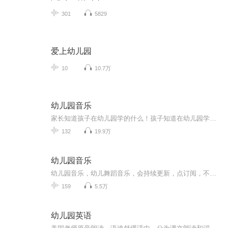
301
5829
爱上幼儿园
10
10.7万
幼儿园音乐
家长知道孩子在幼儿园学的什么！孩子知道在幼儿园学的什么！天赋宝贝先人一步！
132
19.9万
幼儿园音乐
幼儿园音乐，幼儿舞蹈音乐，会持续更新，点订阅，不迷路。音乐中以歌曲为主，也有少部分儿歌。适合0-6岁小朋友编舞，再大一点的孩子就不适合了。也可以用于幼儿园课程中使用。欢迎幼教专业的宝宝们关注！
159
5.5万
幼儿园英语