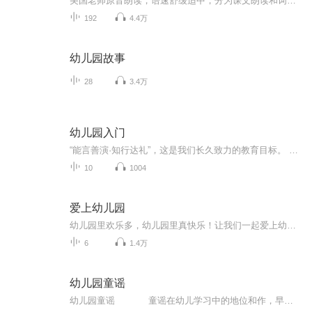
美国老师原音朗读，语速舒缓适中，分为课文朗读和词汇朗读与跟读。 这是我最喜欢的一套英语启蒙教材，按社会学、科学和语言艺术等设计课程单元，non-fiction和fiction合理搭配，既培养了孩子的学习兴趣，又帮助孩子构建知识库，特别适合3-12岁的英语启蒙者。 分PREK 和K两个系列，每个系列四册，共八册。 每一册分三章，每章含四个单元： Chapter 1: Social Studies-Histories and Geography Chapter 2: Science Chapter 3: Language-Mathematics-Visual Arts-Music
192
4.4万
幼儿园故事
28
3.4万
幼儿园入门
“能言善演·知行达礼”，这是我们长久致力的教育目标。 我们努力把艺术教育和素质教育成功对接，我们用心把专业 教育和大众教育完美融合。 从1996年——创业之初，我们曾把口才教师拟作为“医生”、 “教练”和“导演”，并以此作为我们自己的工作方向和行业标准： 有那么多母语发音不准、口语表达不清的孩子需要“医生”； 有那么多天资聪慧的孩子如果经过专业“教练”的调教，就会举止 出众、仪态高雅；“孩子们都是天生的演员”，我们就是“导演”， 挖掘他们的天分，为孩子们在人生的舞台上有更多的精彩！ 就是我们现在做的，未来要做的，并且一直要做的事业！ 我们可能更了解孩子！我们可能找到了教育的真谛！我们知道 孩子需要什么，我们了解家长需要什么，我们也清楚能为社会奉献 什么！艺术是美好的，教育是高尚的，在我们这里你会看到孩子们 快乐地改变和提高。 如今，我们已经有了“全景纷呈教学法”、“习惯矫正教学法”、 “一气呵成教学法”；有了“艺素融合教育方略”；有了五大运作 体系；有了这套幼儿园专用系列教材；有了父母教育能力训练系列 教材；有了上至东北下至江南的上百家分校，将来我们还会有…… 为了孩子我们一直在努力！ 欢迎来亲自体验，并真诚相邀 —— 与我们同行！
10
1004
爱上幼儿园
幼儿园里欢乐多，幼儿园里真快乐！让我们一起爱上幼儿园！
6
1.4万
幼儿园童谣
幼儿园童谣 童谣在幼儿学习中的地位和作，早己被人们认识到，它对于儿童知识面的扩大，能力的培养，情感的熏陶，美感的启迪，都有着潜移默化的作用。本套专辑选用了一些耳熟能详的童谣，节奏清新愉快，好听易唱，让孩子的每一天都充满着...