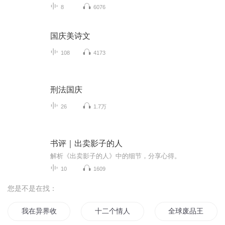
8
6076
国庆美诗文
108
4173
刑法国庆
26
1.7万
书评｜出卖影子的人
解析《出卖影子的人》中的细节，分享心得。
10
1609
您是不是在找：
我在异界收废品
十二个情人节
全球废品王