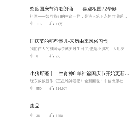
欢度国庆节诗歌朗诵——喜迎祖国72华诞
祖国——如同我们的生命一样，是诗人笔下永恒而温暖的主题。在祖国72周年华诞来临之际，特创建这个诗歌朗诵专辑，诵读经典爱国篇章，和大家一起歌颂祖国，向国庆的献礼！祝愿伟大的祖国繁荣富强，祝愿大家国庆节快乐，度过平安快乐的黄金周假期！
116
11万
国庆节的那些事儿-来历由来风俗习惯
我们伟大的祖国母亲就要过生日了,也是小朋友、大朋友们最喜欢的“国庆小长假”或说“黄金周”还有说”国庆7天乐”的，说法真是不一而足。那么“国庆节”是怎么来的？自古以来国庆节怎么庆贺？新中国国庆节的来历，以及新中国国庆节的庆贺方式又有哪些呢？ ...
6
2万
小猪屏蓬十二生肖神8 羊神篇国庆节开始更新啦！
晓东叔叔新作《三星堆神游记》全新面世！中信出版社出版！京东当当淘宝均有售！点蓝色字收听——《小猪屏蓬爆笑日记2024》《小猪屏蓬爆笑日记2》《小猪屏蓬爆笑日记1》让你笑得喘不上气！《我进故宫当富翁——小猪屏蓬故宫财商笔记》教你成为大富翁！《小...
550
314.9万
废品
38
1450