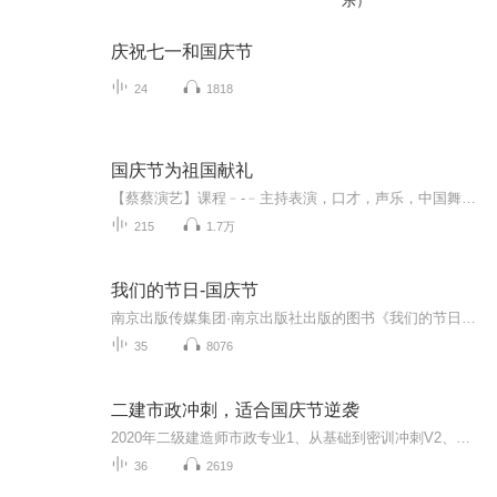
乐）
庆祝七一和国庆节
24
1818
国庆节为祖国献礼
【蔡蔡演艺】课程﹣-﹣主持表演，口才，声乐，中国舞，民族舞。独特的小舞台，专业的录音棚，每一位同学都能成为优秀的小明星。独特的教学模式，轻松上课，快乐学习！知名主持人，舞蹈家，高级教师任职授课！江南总校：河沟街42号三楼 18545856430江北分校...
215
1.7万
我们的节日-国庆节
南京出版传媒集团·南京出版社出版的图书《我们的节日》通过对中国节日文化和节日意义进行深度的挖掘，面向青少年群体构建独具特色的栏目内容，以此丰富春节、元宵节、清明节、端午节、七夕节、中秋节、重阳节等传统节日；六一节、教师节、国庆节等新兴节日的文化内涵和表现形式。促进青少年形成新的节日习俗，提升节日仪式感、认同感。音频作品由金陵朗读者联盟志愿者朗诵，南京音像出版社、金陵图书馆联合制作。
35
8076
二建市政冲刺，适合国庆节逆袭
2020年二级建造师市政专业1、从基础到密训冲刺V2、从精华课程到超压密押V3、0基础同步更新v4、持续更新到2020年考试V5、只要你跟着学让你一次稳拿证V6、渠道超压压题，超压三页纸等独家绝密压题!
36
2619