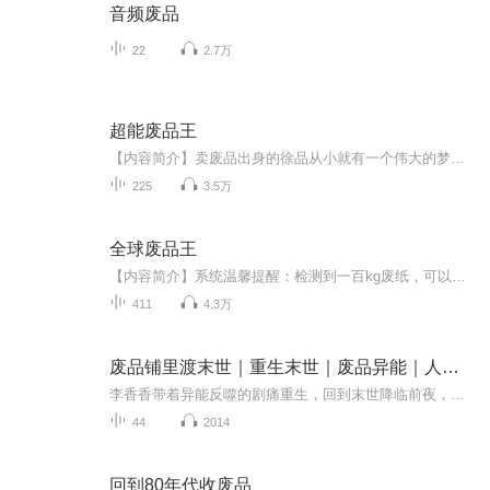
音频废品
22
2.7万
超能废品王
【内容简介】卖废品出身的徐品从小就有一个伟大的梦想：做破烂王，把超级废品站开到外星球上去；拥有了超能系统后，徐品又多了一个理想：开全世界最强大的公司，让全世界的老板都来为我打工。【作者/主播简介】作者：阿凝，网络小说作家。主播：小花电台【...
225
3.5万
全球废品王
【内容简介】系统温馨提醒：检测到一百kg废纸，可以兑换一个金币，请问是否立即兑换？ 系统温馨提醒：修复翻新一部苹果6s手机，需要一个金币，请问是否立即修复？ 系统温馨提醒：三个废弃的小米手机，可以合成一个全新的，三个全新的小米手机可以合成一个...
411
4.3万
废品铺里渡末世｜重生末世｜废品异能｜人性救赎
李香香带着异能反噬的剧痛重生，回到末世降临前夜，一眼识破苏雅、赵倩的双重算计，手握「废料活化+ 痛感回溯」双异能，誓要改写全员覆灭的悲剧。赤雾笼罩的世界里，旧物藏着末世起源的记忆碎片，也成了她的制胜武器 —— 活化旧拖鞋当暗器、废金属织净化...
44
2014
回到80年代收废品