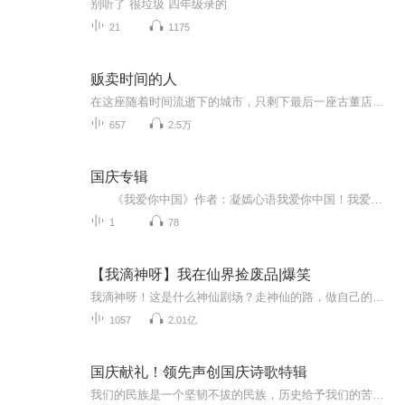
别听了 很垃圾 四年级录的
21
1175
贩卖时间的人
在这座随着时间流逝下的城市，只剩下最后一座古董店，这里不售卖古董，只会售卖时间，只要你付得起店主开出足够的筹码，无论是未来过去，甚至改变一切……如同往常一样店主安羽关上门店时，一位自称收到死亡三年之久好友的来信前来照顾安羽的“椿”，而椿...
657
2.5万
国庆专辑
《我爱你中国》作者：凝嫣心语我爱你中国！我爱你春天蓬勃的秧苗；我爱你秋日金黄的硕果。我爱你中国！我爱你青松气质，我爱你红梅品格！我爱你家乡的甜蔗好像乳汁滋润着我的心窝。我爱你中国，我要把最美的歌儿献给你，我的母亲我的祖国。我爱你中国，我爱...
1
78
【我滴神呀】我在仙界捡废品|爆笑
我滴神呀！这是什么神仙剧场？走神仙的路，做自己的神，喜马原创爆笑剧场，惊喜上线！点我听全部！！【内容简介】收法宝，收过期丹药，收二手秘籍，闲置修仙物品换不锈钢盆了昂！【作者/主播】作者：真让人头大主播：雨凡有声
1057
2.01亿
国庆献礼！领先声创国庆诗歌特辑
我们的民族是一个坚韧不拔的民族，历史给予我们的苦难都变成了闪着金光的勋章！我们的国家是一个龙腾虎跃的国家，那条巨龙正以不可阻挡之势崛起于神奇的东方！------------------------------------------------值此祖国70周年华诞之际，领先声创以诗歌向祖国献礼！用我们的声音、用我们的热血、用我们的灵魂诵读经典爱国篇章，歌颂我们的祖国！永远繁荣富强！