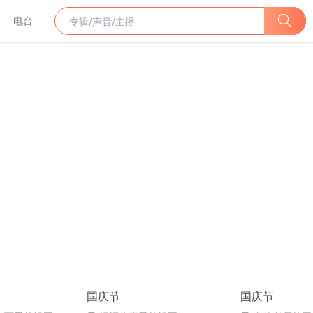
电台
国庆节
国庆节