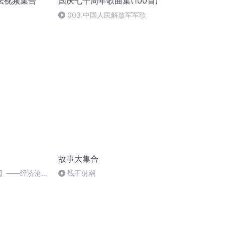
法视频集合
国庆七十周年歌曲集(100首)
003.中国人民解放军军歌
故事大集合
】——经济沧桑
钱王射潮