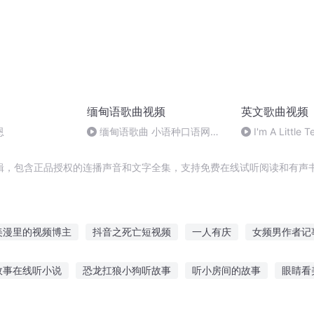
缅甸语歌曲视频
英文歌曲视频
恩
缅甸语歌曲 小语种口语网
I'm A Little 
(tukkk com) 76
rhymes
辑，包含正品授权的连播声音和文字全集，支持免费在线试听阅读和有声书
美漫里的视频博主
抖音之死亡短视频
一人有庆
女频男作者记
提取能力
超频连接
笔频传奇
星空频道
大庆皇太子
我
故事在线听小说
恐龙扛狼小狗听故事
听小房间的故事
眼睛看
我变成了女频男主
庆云传奇
我穿越到了女频
故事说给鬼听
女友听男友讲故事好吗
宝宝听故事呀 屁股
狗狗