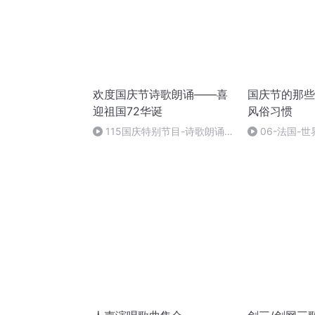
欢度国庆节诗歌朗诵——喜
国庆节的那些
迎祖国72华诞
风俗习惯
115国庆特别节目-诗歌朗诵-
06-法国-
中国梦
国庆节的那些