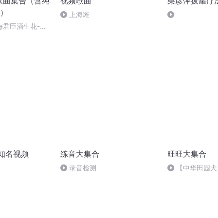
歌曲集合（含纯
视频歌曲
栗彦萍拔罐疗
）
上海滩
海君臣酒生花-剧
知名视频
练音大集合
旺旺大集合
录音检测
【中华田园犬
而默默无闻