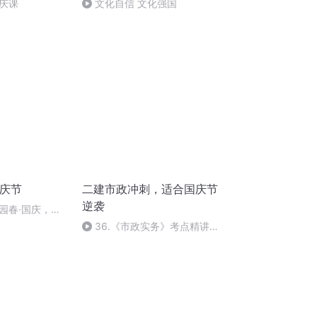
庆课
文化自信 文化强国
国庆节
二建市政冲刺，适合国庆节
逆袭
园春·国庆，朗
36.《市政实务》考点精讲第
36节课_2020926212025