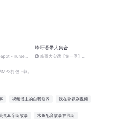
峰哥语录大集合
Teapot - nursery
峰哥大实话【第一季】
EP033 有缘千里来相会_音频
MP3打包下载。
事
视频博主的自我修养
我在异界刷视频
看视频有奖励
万界短视频系统
美食耳朵听故事
木鱼配音故事在线听
医生故事在线听
散文听故事文案怎么写