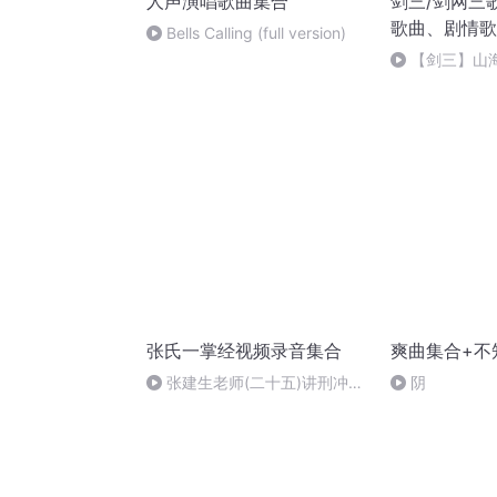
人声演唱歌曲集合
剑三/剑网三
歌曲、剧情歌
Bells Calling (full version)
【剑三】山
情版
张氏一掌经视频录音集合
爽曲集合+不
张建生老师(二十五)讲刑冲害
阴
合18-07-3-语音合成(1)