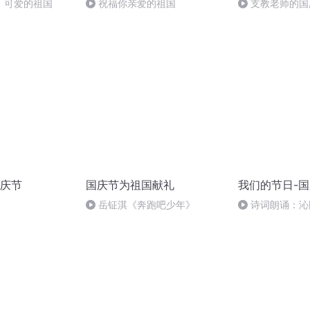
，可爱的祖国
祝福你亲爱的祖国
支教老师的国
庆节
国庆节为祖国献礼
我们的节日-
岳钲淇《奔跑吧少年》
诗词朗诵：沁
读者：张继军