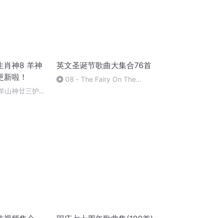
肖神8 羊神
英文圣诞节歌曲大集合76首
更新啦！
08 - The Fairy On The
Christmas Tree
 羊山神廿三护祭
祭酒（4）