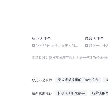
练习大集合
试音大集合
1小狗的小房子之女主人的区
红缎—巴小
别对待
喜马拉雅为您推荐国庆节歌曲大集合视频的精选专
穿成虐猫视频的主角怎么办
您是不是在找：
发个视频到异界
我的视频能
怀孕天天听鬼故事
听蒙克的
最新搜索推荐：
重庆儿女
穿越之大庆帝国
水城破案故事在线听
好听的