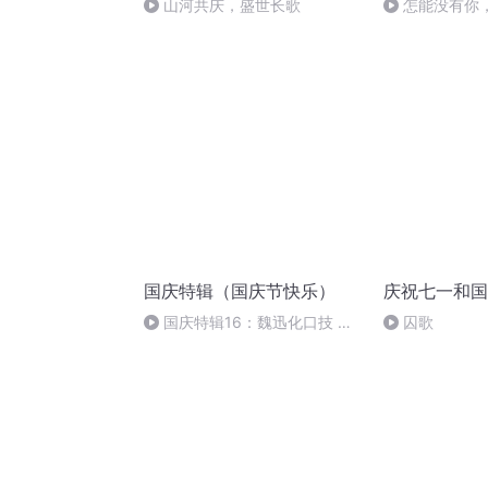
山河共庆，盛世长歌
怎能没有你
国庆特辑（国庆节快乐）
庆祝七一和国
国庆特辑16：魏迅化口技 二
囚歌
胡 东方红+一般唱法和原生态