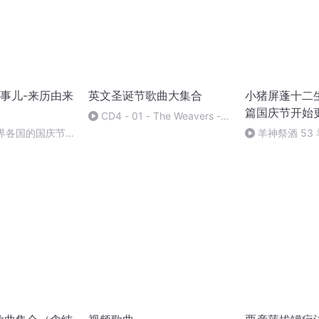
事儿-来历由来
英文圣诞节歌曲大集合
小猪屏蓬十二生
篇国庆节开始
CD4 - 01 - The Weavers -
We Wish You A Merry
世界各国的国庆节-
羊神祭酒 53
Christmas
事儿
坛 敬天地白泽做