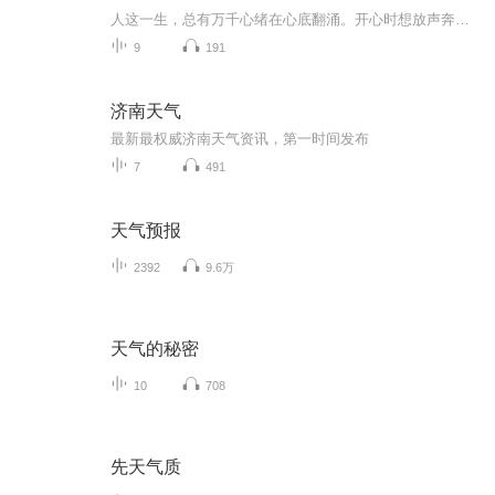
人这一生，总有万千心绪在心底翻涌。开心时想放声奔赴，迷茫时想独自沉淀，遗憾时暗自释怀，疲惫时渴望片刻安宁，倔强时不肯妥协，柔软时又渴望被理解。这张专辑，没有华丽的编曲噱头，只为收纳普通人最真实的百态心情。每一首歌，对应一种当下的心态，藏...
9
191
济南天气
最新最权威济南天气资讯，第一时间发布
7
491
天气预报
2392
9.6万
天气的秘密
10
708
先天气质