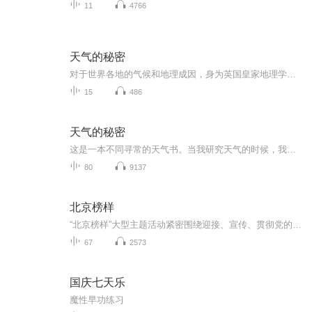
11
4766
天气的秘密
对于世界各地的气候和地理成因，身为英国皇家地理学会会员的特里斯坦·古利亲自为你讲述世界的气象为何会这样。
15
486
天气的秘密
这是一本不同寻常的天气书。当我研究天气的时候，我并非盯着屏幕上的图表看，而是绕着一棵树转转，上街走走，从中发现线索，并获取关于当下、过去和未来天气的启示。这种方式能带领我们进入一片鲜为人知的奇妙领域：小气候。让我们享受小范围的局部观察，...
80
9137
北京榜样
“北京榜样”大型主题活动紧密围绕迎接、宣传、贯彻党的十九大这条主线，坚持围绕中心，服务大局，坚持开门办评选，坚持从社区（村）、基层单位做起，层层举荐、周周上榜、全媒传播，坚持常态化与阶段性结合、选树好人和宣传好事结合、选树榜样与推荐典型...
67
2573
国庆七天乐
魔性早功练习