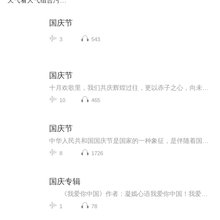
天气看大气组合污染
全2讲 邵敏
国庆节
3
543
国庆节
十月欢歌里，我们共庆辉煌过往，更以赤子之心，向未来书写滚烫的誓言——这盛世，值得我们以热爱相拥。
10
465
国庆节
中华人民共和国国庆节是国家的一种象征，是伴随着国家的出现而出现的。让我们用诗歌朗诵歌颂祖国的繁荣富强，国泰民安。
8
1726
国庆专辑
《我爱你中国》作者：凝嫣心语我爱你中国！我爱你春天蓬勃的秧苗；我爱你秋日金黄的硕果。我爱你中国！我爱你青松气质，我爱你红梅品格！我爱你家乡的甜蔗好像乳汁滋润着我的心窝。我爱你中国，我要把最美的歌儿献给你，我的母亲我的祖国。我爱你中国，我爱...
1
78