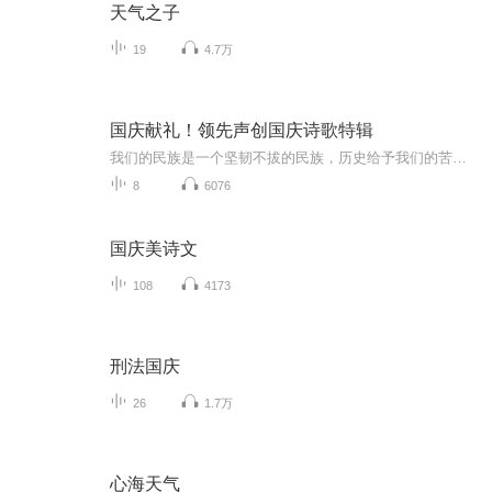
天气之子
19
4.7万
国庆献礼！领先声创国庆诗歌特辑
我们的民族是一个坚韧不拔的民族，历史给予我们的苦难都变成了闪着金光的勋章！我们的国家是一个龙腾虎跃的国家，那条巨龙正以不可阻挡之势崛起于神奇的东方！------------------------------------------------值此祖国70周年华诞之际，领先声创以诗歌向祖国献礼！用我们的声音、用我们的热血、用我们的灵魂诵读经典爱国篇章，歌颂我们的祖国！永远繁荣富强！
8
6076
国庆美诗文
108
4173
刑法国庆
26
1.7万
心海天气