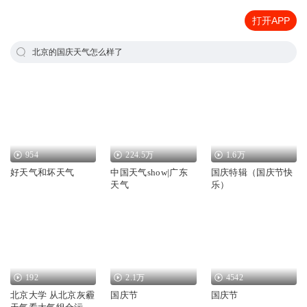
打开APP
北京的国庆天气怎么样了
954
224.5万
1.6万
好天气和坏天气
中国天气show|广东
国庆特辑（国庆节快
天气
乐）
192
2.1万
4542
北京大学 从北京灰霾
国庆节
国庆节