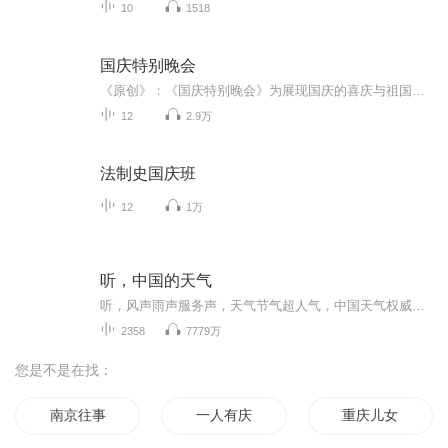
10
1518
国庆特别晚会
《原创》：《国庆特别晚会》为展现国庆的喜庆与祖国的深情我将以具体的场景切入从清晨升旗的庄严到街头巷尾的欢庆到历史与当下的交融，用优美的笔触传递对祖国的热爱与自豪！用诗歌和情感美文形式，歌颂祖国的繁荣富强，祝人民幸福安康！
12
2.9万
法制史国庆班
12
1万
听，中国的天气
听，风声雨声服务声，天气节气超人气，中国天气权威天团组合，每天奉上中国的天气预报，你想知道的天气都在这里！
2358
7779万
您是不是在找：
南京往事
一人有庆
重庆儿女