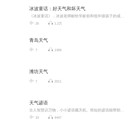
冰波童话：好天气和坏天气
《冰波童话》，冰波老师献给学龄前和低年级孩子的成长礼物《好天气和坏天气》精选二三十篇童话，涵盖爱、善良、互助、感恩等主题，并分别以冰波入选统编小学语文教材的作品为书名，旨在打造名家经典与课本作家之意。贴近教学要求，集知识性、艺术性、实用性于一身，被编入小学语文教材中。这些作品或呼唤亲情，或充满智慧，或体味友情，或感受成长，或温暖感人，或幽默风趣，从多个方面带给孩子爱与温情的启迪以及心灵与智慧的成长。...
26
1.2万
青岛天气
7
1369
潍坊天气
7
2011
天气谚语
古人智慧识万物，小小谚语藏天机。简短的谚语能帮助人们提前预测天气变化。
33
4447