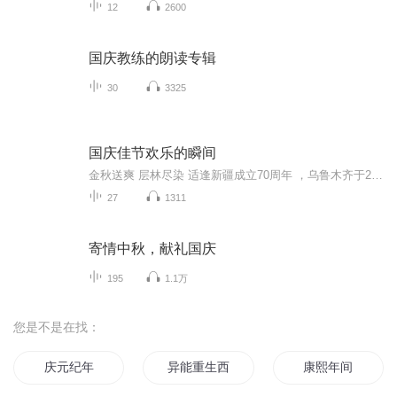
12
2600
国庆教练的朗读专辑
30
3325
国庆佳节欢乐的瞬间
金秋送爽 层林尽染 适逢新疆成立70周年 ，乌鲁木齐于2025年9月23日迎来党中央和习大大带领的慰问团。新疆各族群众欢欣鼓舞，热烈欢迎。
27
1311
寄情中秋，献礼国庆
195
1.1万
您是不是在找：
庆元纪年
异能重生西门庆
康熙年间