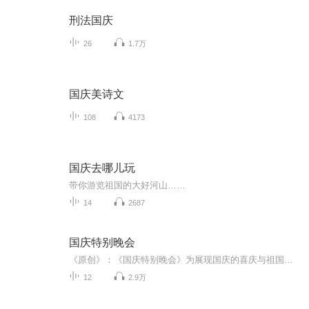
刑法国庆
26
1.7万
国庆美诗文
108
4173
国庆去哪儿玩
带你游览祖国的大好河山……
14
2687
国庆特别晚会
《原创》：《国庆特别晚会》为展现国庆的喜庆与祖国的深情我将以具体的场景切入从清晨升旗的庄严到街头巷尾的欢庆到历史与当下的交融，用优美的笔触传递对祖国的热爱与自豪！用诗歌和情感美文形式，歌颂祖国的繁荣富强，祝人民幸福安康！
12
2.9万