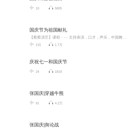
10
5805
国庆节为祖国献礼
【蔡蔡演艺】课程﹣-﹣主持表演，口才，声乐，中国舞，民族舞。独特的小舞台，专业的录音棚，每一位同学都能成为优秀的小明星。独特的教学模式，轻松上课，快乐学习！知名主持人，舞蹈家，高级教师任职授课！江南总校：河沟街42号三楼 18545856430江北分校...
215
1.7万
庆祝七一和国庆节
24
1818
张国庆|穿越牛熊
91
4.2万
张国庆|舆论战