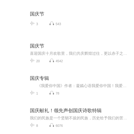
国庆节
3
543
国庆节
喜迎国庆十月欢歌里，我们共庆辉煌过往，更以赤子之心，向未来书写滚烫的誓言——这盛世，值得我们以热爱相拥。
20
4542
国庆专辑
《我爱你中国》作者：凝嫣心语我爱你中国！我爱你春天蓬勃的秧苗；我爱你秋日金黄的硕果。我爱你中国！我爱你青松气质，我爱你红梅品格！我爱你家乡的甜蔗好像乳汁滋润着我的心窝。我爱你中国，我要把最美的歌儿献给你，我的母亲我的祖国。我爱你中国，我爱...
1
78
国庆献礼！领先声创国庆诗歌特辑
我们的民族是一个坚韧不拔的民族，历史给予我们的苦难都变成了闪着金光的勋章！我们的国家是一个龙腾虎跃的国家，那条巨龙正以不可阻挡之势崛起于神奇的东方！------------------------------------------------值此祖国70周年华诞之际，领先声创以诗歌向祖国献礼！用我们的声音、用我们的热血、用我们的灵魂诵读经典爱国篇章，歌颂我们的祖国！永远繁荣富强！
8
6076