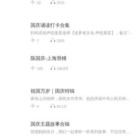
22
4713
国庆诵读打卡合集
扫码添加声悦童星老师【造梦者文化-声悦童星】，备注“诵读打卡”报名，已添加好友的，直接发送“诵读打卡”报名，报名成功后进入社群。
7
2303
陈国庆-上海滑稽
149
126.8万
祖国万岁｜国庆特辑
家有山河锦绣，国有岁月芳华。热烈庆祝中华人民共和国成立73周年！
6
82.1万
国庆主题故事合辑
祖国妈妈生日，我们一起来听一听系列故事。不仅仅有《我的祖国》，还有红军故事，也有关于战争的故事，让大家体会到和平年代的不易。