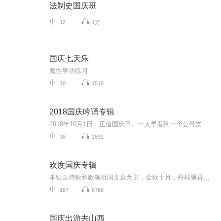
法制史国庆班
12
1万
国庆七天乐
魔性早功练习
10
1518
2018国庆吟诵专辑
2018年10月1日，正值国庆日。一大早看到一个公号文章，正是文天祥的《己卯十月一日至燕越五日罹狴犴有感而赋》。当然，彼十一非当今的十一。不过数字的巧合还是让人感触，今天拿来读一读，体味一番历史英杰的民族情怀，恰也当时。 根据诗题来看，这组诗是写于十月一日至十月五日之间，是文天祥被俘之后所作，这些诗作不仅有凛凛正气，更也能看的到他百端交集的复杂情感。另一首于右任先生的《望大陆》，微信公号有称《望乡》，一句“山之上国之殇”荡气回肠，一并兴起拿来读了一读。仓促间多有瑕疵...
38
2592
欢度国庆专辑
本辑以诗歌和歌颂祖国文章为主，金秋十月，丹桂飘香，在这个充满丰收喜悦的季节里，我们满怀激动和自豪，迎来了中华人民共和国76周年华诞。这不仅是一个庄重的纪念日，更是全体中华儿女共同欢庆的盛大的节日，承载着深厚的民族情感和历史意义.
167
6788
国庆出游去山西