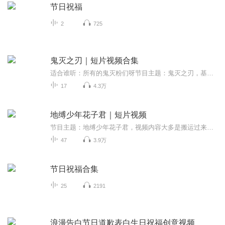
节日祝福
2
725
鬼灭之刃｜短片视频合集
适合谁听：所有的鬼灭粉们呀节目主题：鬼灭之刃，基本都是二创视频，也有原动漫更新频率：就是正常情况下一周2更，特殊情况下一周3更or两周1更主播寄语：嗯对内容基本都是搬运的，这里致歉一下，主要是为了让其他平台的人也能了解到，不喜勿喷，搬运致歉，...
17
4.3万
地缚少年花子君｜短片视频
节目主题：地缚少年花子君，视频内容大多是搬运过来的，不喜勿喷，谢谢，作者还是非常喜欢这部剧的，有糖有刀，那么下面就请观看视频吧～
47
3.9万
节日祝福合集
25
2191
浪漫告白节日道歉表白生日祝福创意视频