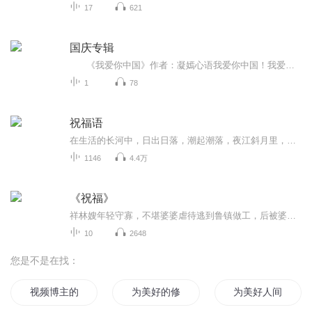
17
621
国庆专辑
《我爱你中国》作者：凝嫣心语我爱你中国！我爱你春天蓬勃的秧苗；我爱你秋日金黄的硕果。我爱你中国！我爱你青松气质，我爱你红梅品格！我爱你家乡的甜蔗好像乳汁滋润着我的心窝。我爱你中国，我要把最美的歌儿献给你，我的母亲我的祖国。我爱你中国，我爱...
1
78
祝福语
在生活的长河中，日出日落，潮起潮落，夜江斜月里，两三星火是瓜州，缘份让我们相遇相聚，心灵呼唤，爱的寄盼，天天开心，快乐每一天，祝福天天在心间，爱的暖流，伴我们度过每个春夏秋冬！祝福我和我的朋友们，年年岁岁，节目主题:祝福语主播介绍:雍仲昭...
1146
4.4万
《祝福》
祥林嫂年轻守寡，不堪婆婆虐待逃到鲁镇做工，后被婆婆强行抓回卖给贺老六。她努力抗争却无奈顺从，与贺老六生活后有了儿子阿毛。然而，贺老六病故，阿毛被狼吃掉，祥林嫂再次陷入绝境，又回到鲁镇。但此时的她已被视为不祥之人，最终在别人的祝福声中孤独...
10
2648
您是不是在找：
视频博主的自我修养
为美好的修真献上祝福
为美好人间献上祝