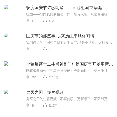
欢度国庆节诗歌朗诵——喜迎祖国72华诞
祖国——如同我们的生命一样，是诗人笔下永恒而温暖的主题。在祖国72周年华诞来临之际，特创建这个诗歌朗诵专辑，诵读经典爱国篇章，和大家一起歌颂祖国，向国庆的献礼！祝愿伟大的祖国繁荣富强，祝愿大家国庆节快乐，度过平安快乐的黄金周假期！
116
11万
国庆节的那些事儿-来历由来风俗习惯
我们伟大的祖国母亲就要过生日了,也是小朋友、大朋友们最喜欢的“国庆小长假”或说“黄金周”还有说”国庆7天乐”的，说法真是不一而足。那么“国庆节”是怎么来的？自古以来国庆节怎么庆贺？新中国国庆节的来历，以及新中国国庆节的庆贺方式又有哪些呢？ ...
6
2万
小猪屏蓬十二生肖神8 羊神篇国庆节开始更新啦！
晓东叔叔新作《三星堆神游记》全新面世！中信出版社出版！京东当当淘宝均有售！点蓝色字收听——《小猪屏蓬爆笑日记2024》《小猪屏蓬爆笑日记2》《小猪屏蓬爆笑日记1》让你笑得喘不上气！《我进故宫当富翁——小猪屏蓬故宫财商笔记》教你成为大富翁！《小...
550
315.1万
鬼灭之刃｜短片视频
鬼灭之刃的短篇视频，不喜勿喷。更新频率：不限时更新鬼灭粉给个订阅吧～求～～ 不是鬼灭粉的，有兴趣的话也给个订阅吧～求～～不想订阅也没事不强求呀～
56
12.2万