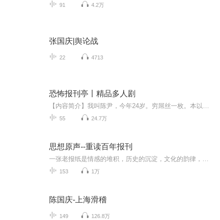
91
4.2万
张国庆|舆论战
22
4713
恐怖报刊亭丨精品多人剧
【内容简介】我叫陈尹，今年24岁。穷屌丝一枚。本以为就这样混吃等死，了了此生。可谁曾想应聘到了一家报刊亭之后，经历了种种光怪陆离的遭遇，也见识到了各色的客人，哦，或者说是各色的鬼物，彻底颠覆了我以往的生活和认知。通阴香、鬼遮眼、八字属阴，...
55
24.7万
思想原声--重读百年报刊
一张老报纸是情感的堆积，历史的沉淀，文化的韵律，往事如烟，薪火相传，文章报国。风雨沧桑，不管是过去、现在、还是未来，报纸与文明、进步都是密不可分的。进入21世纪，重读旧报、重温旧言带给我们的不仅是一个色彩斑斓的世界，一种特殊的文化留恋，而...
153
1万
陈国庆-上海滑稽
149
126.8万