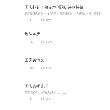
国庆献礼！领先声创国庆诗歌特辑
我们的民族是一个坚韧不拔的民族，历史给予我们的苦难都变成了闪着金光的勋章！我们的国家是一个龙腾虎跃的国家，那条巨龙正以不可阻挡之势崛起于神奇的东方！------------------------------------------------值此祖国70周年华诞之际，领先声创以诗歌向祖国献礼！用我们的声音、用我们的热血、用我们的灵魂诵读经典爱国篇章，歌颂我们的祖国！永远繁荣富强！
8
6076
刑法国庆
26
1.7万
国庆美诗文
108
4173
国庆去哪儿玩
带你游览祖国的大好河山……
14
2687