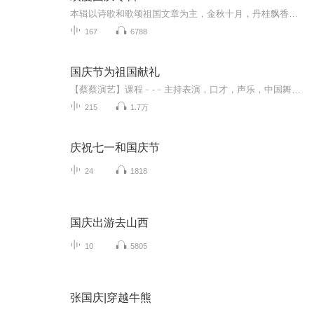
本辑以诗歌和歌颂祖国文章为主，金秋十月，丹桂飘香，在这个充满丰收喜悦的季节里，我们满怀激动和自豪，迎来了中华人民共和国76周年华诞。这不仅是一个庄重的纪念日，更是全体中华儿女共同欢庆的盛大的节日，承载着深厚的民族情感和历史意义.
167
6788
国庆节为祖国献礼
【蔡蔡演艺】课程﹣-﹣主持表演，口才，声乐，中国舞，民族舞。独特的小舞台，专业的录音棚，每一位同学都能成为优秀的小明星。独特的教学模式，轻松上课，快乐学习！知名主持人，舞蹈家，高级教师任职授课！江南总校：河沟街42号三楼 18545856430江北分校...
215
1.7万
庆祝七一和国庆节
24
1818
国庆出游去山西
10
5805
张国庆|穿越牛熊