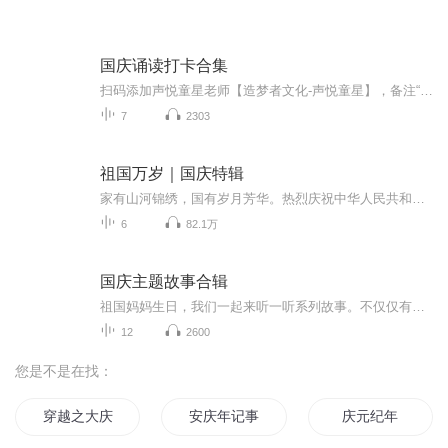
国庆诵读打卡合集
扫码添加声悦童星老师【造梦者文化-声悦童星】，备注“诵读打卡”报名，已添加好友的，直接发送“诵读打卡”报名，报名成功后进入社群。
7
2303
祖国万岁｜国庆特辑
家有山河锦绣，国有岁月芳华。热烈庆祝中华人民共和国成立73周年！
6
82.1万
国庆主题故事合辑
祖国妈妈生日，我们一起来听一听系列故事。不仅仅有《我的祖国》，还有红军故事，也有关于战争的故事，让大家体会到和平年代的不易。
12
2600
您是不是在找：
穿越之大庆帝国
安庆年记事
庆元纪年