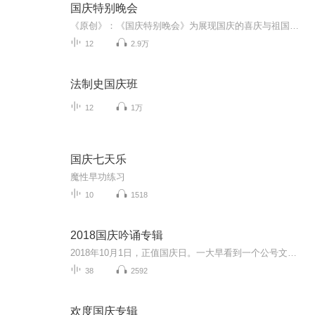
国庆特别晚会
《原创》：《国庆特别晚会》为展现国庆的喜庆与祖国的深情我将以具体的场景切入从清晨升旗的庄严到街头巷尾的欢庆到历史与当下的交融，用优美的笔触传递对祖国的热爱与自豪！用诗歌和情感美文形式，歌颂祖国的繁荣富强，祝人民幸福安康！
12
2.9万
法制史国庆班
12
1万
国庆七天乐
魔性早功练习
10
1518
2018国庆吟诵专辑
2018年10月1日，正值国庆日。一大早看到一个公号文章，正是文天祥的《己卯十月一日至燕越五日罹狴犴有感而赋》。当然，彼十一非当今的十一。不过数字的巧合还是让人感触，今天拿来读一读，体味一番历史英杰的民族情怀，恰也当时。 根据诗题来看，这组诗是写于十月一日至十月五日之间，是文天祥被俘之后所作，这些诗作不仅有凛凛正气，更也能看的到他百端交集的复杂情感。另一首于右任先生的《望大陆》，微信公号有称《望乡》，一句“山之上国之殇”荡气回肠，一并兴起拿来读了一读。仓促间多有瑕疵...
38
2592
欢度国庆专辑