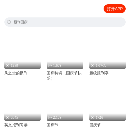
打开APP
报刊国庆
1239
1.6万
1.07亿
风之堂的报刊
国庆特辑（国庆节快
超级报刊亭
乐）
6545
2.1万
1726
英文报刊阅读
国庆节
国庆节