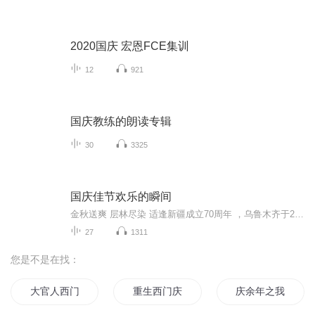
2020国庆 宏恩FCE集训
12
921
国庆教练的朗读专辑
30
3325
国庆佳节欢乐的瞬间
金秋送爽 层林尽染 适逢新疆成立70周年 ，乌鲁木齐于2025年9月23日迎来党中央和习大大带领的慰问团。新疆各族群众欢欣鼓舞，热烈欢迎。
27
1311
您是不是在找：
大官人西门庆
重生西门庆
庆余年之我叫王启