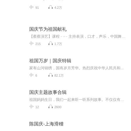
91
4.2万
国庆节为祖国献礼
【蔡蔡演艺】课程﹣-﹣主持表演，口才，声乐，中国舞，民族舞。独特的小舞台，专业的录音棚，每一位同学都能成为优秀的小明星。独特的教学模式，轻松上课，快乐学习！知名主持人，舞蹈家，高级教师任职授课！江南总校：河沟街42号三楼 18545856430江北分校...
215
1.7万
祖国万岁｜国庆特辑
家有山河锦绣，国有岁月芳华。热烈庆祝中华人民共和国成立73周年！
6
82.1万
国庆主题故事合辑
祖国妈妈生日，我们一起来听一听系列故事。不仅仅有《我的祖国》，还有红军故事，也有关于战争的故事，让大家体会到和平年代的不易。
12
2600
陈国庆-上海滑稽