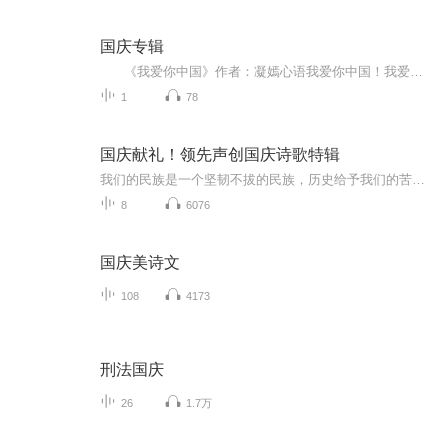
国庆专辑
《我爱你中国》作者：凝嫣心语我爱你中国！我爱你春天蓬勃的秧苗；我爱你秋日金黄的硕果。我爱你中国！我爱你青松气质，我爱你红梅品格！我爱你家乡的甜蔗好像乳汁滋润着我的心窝。我爱你中国，我要把最美的歌儿献给你，我的母亲我的祖国。我爱你中国，我爱...
1
78
国庆献礼！领先声创国庆诗歌特辑
我们的民族是一个坚韧不拔的民族，历史给予我们的苦难都变成了闪着金光的勋章！我们的国家是一个龙腾虎跃的国家，那条巨龙正以不可阻挡之势崛起于神奇的东方！------------------------------------------------值此祖国70周年华诞之际，领先声创以诗歌向祖国献礼！用我们的声音、用我们的热血、用我们的灵魂诵读经典爱国篇章，歌颂我们的祖国！永远繁荣富强！
8
6076
国庆美诗文
108
4173
刑法国庆
26
1.7万