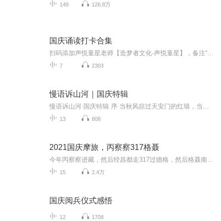
149
126.8万
国庆诵读打卡合集
扫码添加声悦童星老师【造梦者文化-声悦童星】，备注“诵读打卡”报名，已添加好友的，直接发送“诵读打卡”报名，报名成功后进入社群。
7
2303
慢语诉山河｜国庆特辑
慢语诉山河·国庆特辑 序 当秋风掠过天安门的红墙，当桂香漫过万里长江的碧波，我总愿慢下脚步，以声为笔，轻轻描摹这山河的模样。 不必追赶喧嚣的潮，也无需堆砌华丽的词——这一辑里，每一段朗诵都是心底的低语：是对着塞北草原的星子说“国泰”，是向着...
13
808
2021国庆摩旅，丙察察317格聂
今年丙察察进藏，然后经昌都走317过德格，然后格聂南线，最后沙溪古镇收尾。
15
2.4万
国庆阅兵仪式感悟
12
1708