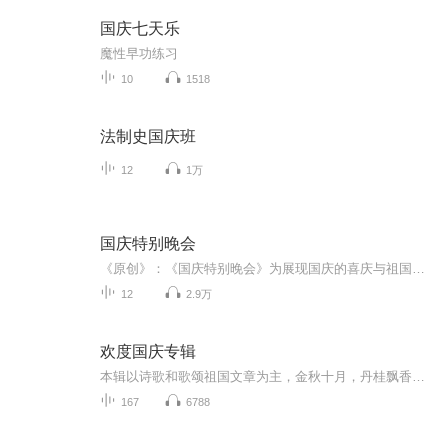
国庆七天乐
魔性早功练习
10
1518
法制史国庆班
12
1万
国庆特别晚会
《原创》：《国庆特别晚会》为展现国庆的喜庆与祖国的深情我将以具体的场景切入从清晨升旗的庄严到街头巷尾的欢庆到历史与当下的交融，用优美的笔触传递对祖国的热爱与自豪！用诗歌和情感美文形式，歌颂祖国的繁荣富强，祝人民幸福安康！
12
2.9万
欢度国庆专辑
本辑以诗歌和歌颂祖国文章为主，金秋十月，丹桂飘香，在这个充满丰收喜悦的季节里，我们满怀激动和自豪，迎来了中华人民共和国76周年华诞。这不仅是一个庄重的纪念日，更是全体中华儿女共同欢庆的盛大的节日，承载着深厚的民族情感和历史意义.
167
6788