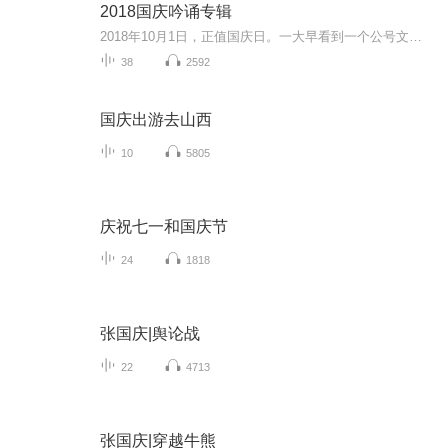
2018国庆吟诵专辑
2018年10月1日，正值国庆日。一大早看到一个公号文章，正是文天祥的《己卯十月一日至燕越五日罹狴犴有感而赋》。当然，彼十一非当今的十一。不过数字的巧合还是让人感触，今天拿来读一读，体味一番历史英杰的民族情怀，恰也当时。 根据诗题来看，这组诗是写于十月一日至十月五日之间，是文天祥被俘之后所作，这些诗作不仅有凛凛正气，更也能看的到他百端交集的复杂情感。另一首于右任先生的《望大陆》，微信公号有称《望乡》，一句“山之上国之殇”荡气回肠，一并兴起拿来读了一读。仓促间多有瑕疵...
38
2592
国庆出游去山西
10
5805
庆祝七一和国庆节
24
1818
张国庆|舆论战
22
4713
张国庆|穿越牛熊