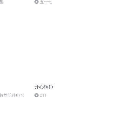
集
五十七
开心锤锤
牧然陪伴电台
011