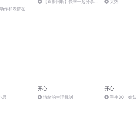
【直播回听】快来一起分享快
太热
乐吧~
：动作和表情在作
开心
开心
心思
情绪的生理机制
重生80，媳