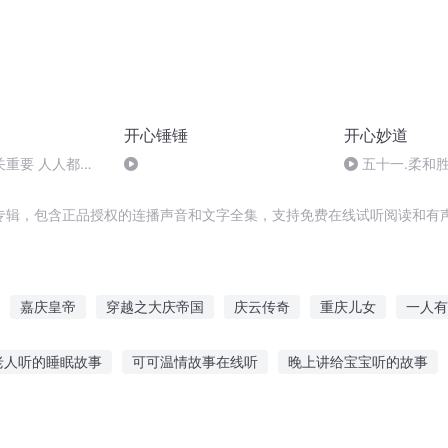
开心锤锤
开心妙道
关重要 人人都想
五十一.柔和胜
专辑，包含正品授权的连播声音和文字全集，支持免费在线试听阅读和有声
嘉庆皇帝
穿越之大庆帝国
庆云传奇
重庆儿女
一人有
庆余年之长歌行
安庆年记事
战国之大事件
重生西门庆
老人听的睡眠故事
可可温情故事在线听
晚上讲给宝宝听的故事
条畅听民间故事在线听
黄金课程故事在线听
有听小故事的吗