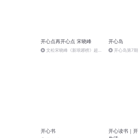
开心点再开心点 宋晓峰
开心岛
文松宋晓峰《新琅琊榜》超清
开心岛第7
超清超清
个好身体
开心书
开心读书｜开