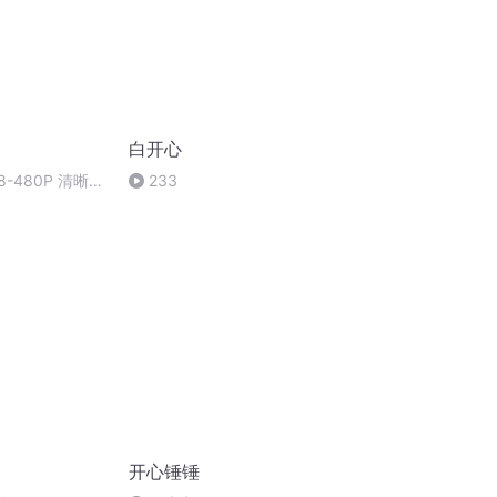
白开心
8-480P 清晰-
233
开心锤锤