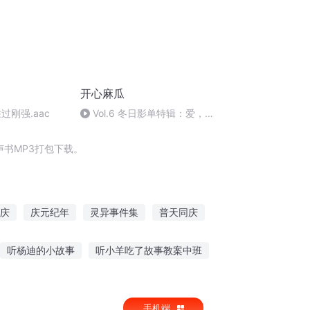
开心麻瓜
过刚强.aac
Vol.6 冬日影单特辑：爱，死
亡，和永恒的宇宙
书MP3打包下载。
庆
庆元纪年
灵异事件集
普天同庆
中国灵异事件之重庆红衣男孩
大庆第一恶
听杨迪的小故事
听小羊吃了故事教案中班
绘本故事时候睡觉听
夜听老杨故事会
手机端