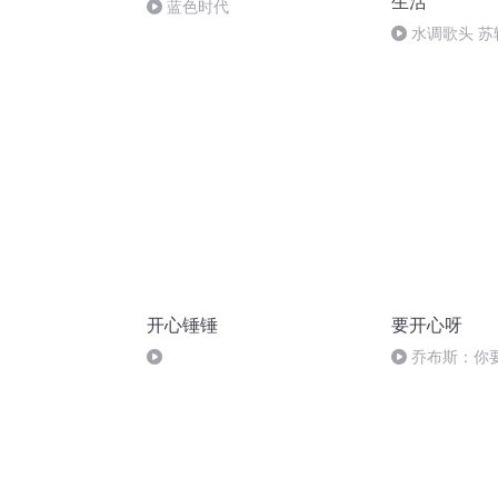
生活
蓝色时代
水调歌头 苏
开心锤锤
要开心呀
乔布斯：你