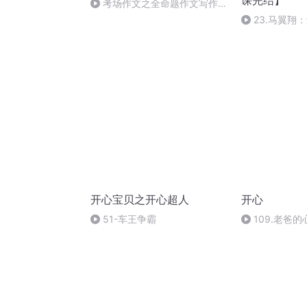
课完结】​
考场作文之全命题作文写作技
巧（选材新颖，力避雷同）
23.马翼翔
文中的作用
开心宝贝之开心超人
开心
51-车王争霸
109.老爸的