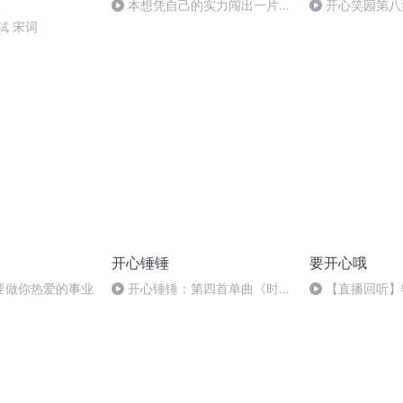
本想凭自己的实力闯出一片
开心笑园第八
天，结果…
轼 宋词
开心锤锤
要开心哦
要做你热爱的事业
开心锤锤：第四首单曲《时钟
【直播回听】
人》