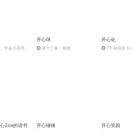
开心球
开心化
期。学会王高李有
第十三集：秘密
72-刷综合 6-
AVC
心Zoe的读书
开心锤锤
开心笑园