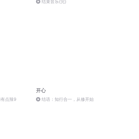
结束音乐(完)
开心
妇有点辣9
结语：知行合一，从修开始