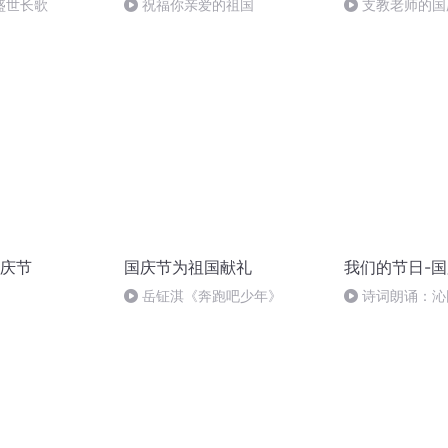
盛世长歌
祝福你亲爱的祖国
支教老师的国
庆节
国庆节为祖国献礼
我们的节日-
岳钲淇《奔跑吧少年》
诗词朗诵：沁
读者：张继军