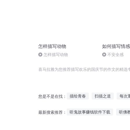
怎样描写动物
如何描写情感
怎样描写动物
不安全感
喜马拉雅为您推荐描写欢乐的国庆节的作文的精选
描绘青春
扫描之道
每次
您是不是在找：
千年情节之三生三世
魔王从
听鬼故事赚钱软件下载
听佛
最新搜索推荐：
成神宝典谈写作
重庆儿女
听父母讲家人故事
听老人讲