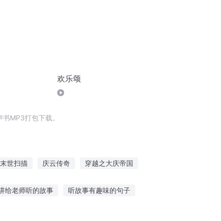
欢乐颂
书MP3打包下载。
末世扫描
庆云传奇
穿越之大庆帝国
写作新人狂
大庆皇太子
讲给老师听的故事
听故事有趣味的句子
故事朱月平
怀孕天天听鬼故事