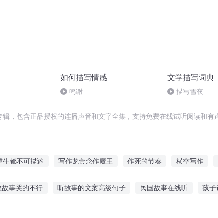
如何描写情感
文学描写词典
鸣谢
描写雪夜
专辑，包含正品授权的连播声音和文字全集，支持免费在线试听阅读和有声
重生都不可描述
写作龙套念作魔王
作死的节奏
横空写作
来不写作业
天象描写
一人梦想会写作的人
都市之写作成神
教故事哭的不行
听故事的文案高级句子
民国故事在线听
孩子
一人有庆
我有不写作业系统
科学的故事
中国雪橇故事在线听
听妈妈的话的小故事
夜晚听