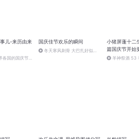
事儿-来历由来
国庆佳节欢乐的瞬间
小猪屏蓬十二生
篇国庆节开始
冬天寒风刺骨 大巴扎好似温
暖的春天
世界各国的国庆节-
羊神祭酒 53
事儿
坛 敬天地白泽做