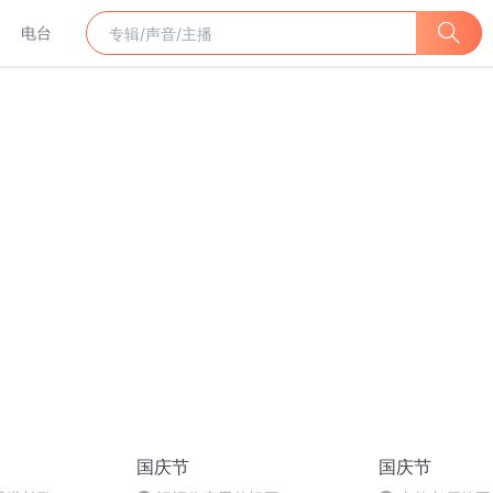
电台
国庆节
国庆节