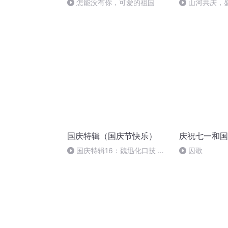
怎能没有你，可爱的祖国
山河共庆，
国庆特辑（国庆节快乐）
庆祝七一和国
国庆特辑16：魏迅化口技 二
囚歌
胡 东方红+一般唱法和原生态