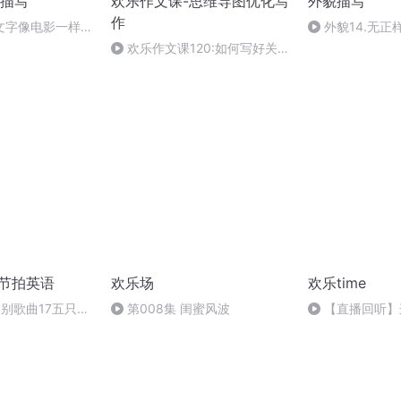
描写
欢乐作文课-思维导图优化写
外貌描写
作
文字像电影一样生
外貌14.无
欢乐作文课120:如何写好关于
春节的作品1
乐节拍英语
欢乐场
欢乐time
别歌曲17五只小
第008集 闺蜜风波
【直播回听】
爱