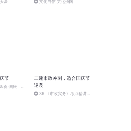
庆课
文化自信 文化强国
国庆节
二建市政冲刺，适合国庆节
逆袭
园春·国庆，朗
36.《市政实务》考点精讲第
36节课_2020926212025