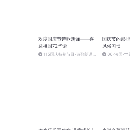
欢度国庆节诗歌朗诵——喜
国庆节的那些
迎祖国72华诞
风俗习惯
115国庆特别节目-诗歌朗诵-
06-法国-
中国梦
国庆节的那些