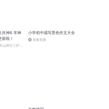
肖神8 羊神
小学初中描写景色作文大全
更新啦！
初春初春
 羊山神廿三护祭
祭酒（4）