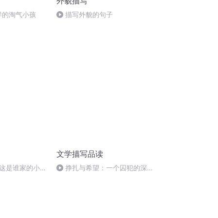
外貌描写
正样的淘气小孩
描写外貌的句子
文学描写品读
这是谁家的小可
挣扎与希望：一个囚犯的深情
告别书