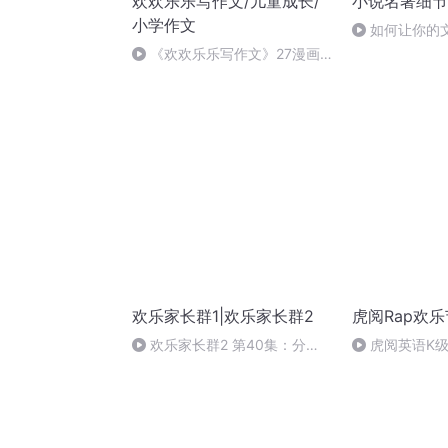
欢欢乐乐写作文/儿童成长/
小说名著细节
小学作文
如何让你的
动？
《欢欢乐乐写作文》27漫画
的启示
欢乐家长群1|欢乐家长群2
虎阅Rap欢
欢乐家长群2 第40集：分
虎阅英语K级
离，是人生必备课题
鸭子