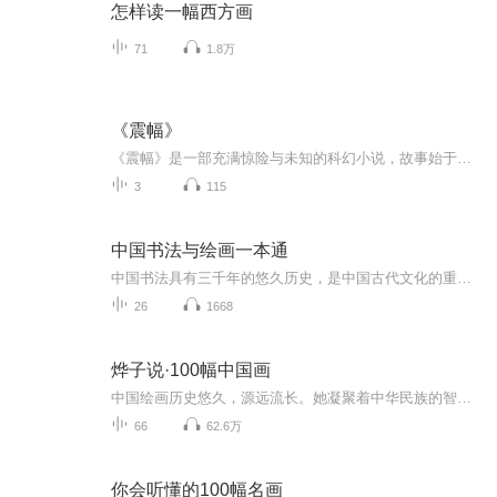
怎样读一幅西方画
71
1.8万
《震幅》
《震幅》是一部充满惊险与未知的科幻小说，故事始于人类掌握可控核聚变、步入星际时代的近未来。2138年，大夏文明集结顶尖科学家，成功打开通往平行宇宙的大门。然而，当他们跨越维度踏入平行世界时，却遭遇了远超预期的恐怖危机。当灾难如连锁反应般爆发...
3
115
中国书法与绘画一本通
中国书法具有三千年的悠久历史，是中国古代文化的重要组成部分，也是中国独有的艺术门类，其影响具有世界性。从古至今，书法一直具有特殊而重要的作用，唐虞世南在《笔髓论》中即说:“文字经艺之本，王政之始也。”可见书法的重要作用。书法不仅是修身养性...
26
1668
烨子说·100幅中国画
中国绘画历史悠久，源远流长。她凝聚着中华民族的智慧、性格、社会意识和审美情趣，以鲜明的特色和风格在世界画苑中璀璨夺目。本专辑甄选出自马王堆汉墓出土的西汉帛画开始，绵延2000年间的100幅重要作品。希望通过简明通俗的语言，和朋友们一同透过画卷去...
66
62.6万
你会听懂的100幅名画