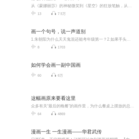
从《蒙娜丽莎》的神秘微笑到《星空》的狂放笔触，从文艺复兴三杰到印象派大师，每一期聚焦一幅传世名作。不聊晦涩理论，跟着听就对了 —— 让每一次倾听，都成为一场低成本、高收获的 “云端艺术展”。
13
7.5万
画一个句号，说一声道别
1.朱朝阳为什么天天鬼混还能考年级第一？2.如果手头有50w，你马上要穿越，你会用这50w准备什么物资？3.古龙作品中，你最喜欢哪对情侣？4.同人文的精髓在哪里？5.明明世界观架构相似，为什么废土小说没人看，而玄幻小说受众就很多呢？6.武侠和玄幻仙侠的分界线在哪里？7.古龙小说中你最喜欢的男性角色是谁？8.喜马必听的小说有哪些？9.为什么中国没有哈利波特这种现象级巨著？10.穿越架空经典小说...
8
1703
如何学会画一副中国画
60
6万
这幅画原来要看这里
众多有关“最后的晚餐”的画作里，为什么餐桌上摆放的总是鱼？老虎在东方被公认为是勇猛的野兽，为什么却鲜少出现在西方名画中？如何从画作背景里远航的帆船来断定妇人的手中拿的是情书？本书封面上的《阿诺芬尼夫妇像》中，墙壁中央悬挂的镜子里映出的是...
64
4869
漫画一生 一生漫画——华君武传