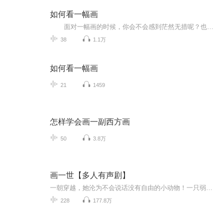
如何看一幅画
面对一幅画的时候，你会不会感到茫然无措呢？也许我们可以从艺术作品里感受到一些情绪，但是仍然无法理解作品。 弗朗索瓦芭布-高尔充分考虑到观看者面对艺术作品细致入微的观赏方式，提供了丰富的背景知识与作品的创作环境。本书为一...
38
1.1万
如何看一幅画
21
1459
怎样学会画一副西方画
50
3.8万
画一世【多人有声剧】
一朝穿越，她沦为不会说话没有自由的小动物！一只弱兽想在仙魔世界中混江湖，连睡间屋子也要认个主人。然而主人很坑，坑她一路跌跌撞撞夹缝中求生存。他是她的命中命！她是他的计中计！动情伤心，不动情伤命，老天，不带这么玩哒！Staff:导演：夙夜原著：...
228
177.8万