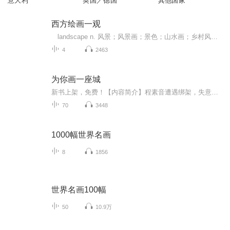
意大利
英国／德国
其他国家
西方绘画一观
landscape n. 风景；风景画；景色；山水画；乡村风景画；地形 scenery n. 风景，景色;舞台布景;风景画;舞台面 view 景象 sight 视力，视力 本展的全部展品来自泰特不列颠美术馆藏品，精选了三个世纪以来英国画家创作的71件作品。...
4
2463
为你画一座城
新书上架，免费！【内容简介】程素音遭遇绑架，失意归来！一个月失踪成谜。而新的谜题是，家庭迷雾重重。情深意重的大哥， 温柔痴情的男朋友，还有一个说两人已经结婚的高冷对象。她将如何走出这场豪门争斗？ 失忆的程素音一直追寻着自己的记忆，在寻找过程中她又发现了什么？身边的几个男人又分别饰演着怎么的角色？寻找的线索越多，距离事实就越近。。。 欢迎欣赏由作者王都灵创作，小松丸子 迷糊猪演播的为你画一座城
70
3448
1000幅世界名画
8
1856
世界名画100幅
50
10.9万