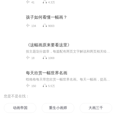
41
4.3万
孩子如何看懂一幅画？
134
9003
《这幅画原来要看这里》
按主题划分篇章，每篇配有两页文字解说和两页相关绘画图片，知识吸收与绘画鉴赏并行。主题分别有猪、狗、猫、马、乌鸦、葡萄、面包、马铃薯、玫瑰、彩虹、船、镜子、书等66种世间的事物，一一解读它们在绘画中的不同意义，简单明了，让读者毫无门槛地进入绘画世界。猪是食欲和淫乱的象征，鱼是耶稣的象征，猿在西洋画中是邪恶般的化身，狮子在全世界都是百兽之王，蜥蜴是冷血的、无感情的存在，马是英雄的坐骑，驴是无知、懒惰的代表，乌鸦能占卜吉凶，星星有神圣的意味，计时器代表着有限的时间，梯子是通往天国的...
18
1069
每天欣赏一幅世界名画
晗格格每天带您欣赏一幅世界名画。每天一幅画，提高欣赏力。
150
5.5万
您是不是在找：
动画帝国
重生小画师
大画三千