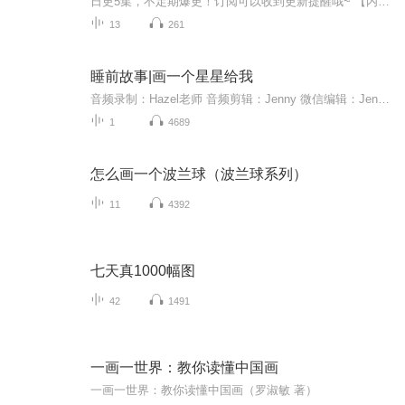
日更5集，不定期爆更！订阅可以收到更新提醒哦~ 【内容简介】 纵横捭阖，嬉笑怒骂；寓教于趣，亦庄亦谐；大俗大雅，针砭时弊；漫画一生，从一而终。这，就是漫画大师华君武。本书本书从华君武的童年开始说起，以通俗的语言，娓娓讲述了他的漫画人生。 ...
13
261
睡前故事|画一个星星给我
音频录制：Hazel老师 音频剪辑：Jenny 微信编辑：Jenny 出品：南方贝贝早期教育 作者： [文/图] 艾瑞·卡尔 [译] 柯俏华 画一个星星给我， 于是，画家画了一个星星。 一个很棒的星星。 星星说：“画一个太阳给我。” 于是，画家画了一个太阳，一个温暖的太阳。 太阳说：“画一棵树给我。” 于是，画家画了一棵树，一颗可爱的树。 画一个女人，和一个男人给我。 于是，画家画了一对漂亮的夫妻。 这对夫妻说：“画一栋房子给我们。” 于是，画家画了一栋房子，一栋坚固的房子。 房子说：“画一只狗给我。” 于是，画家画了一只狗，一只超级大的狗。 狗说：“画一只猫给我。” 猫说：“画一只鸟给我。” 鸟说：“画一只蝴蝶给我。” 蝴蝶说：“花一朵花给我。” 于是，画家画了红色、黄色、蓝色和紫色的花。 花说：“画一朵云给我们。” 于是，画家画了载满雨水的云。 云说：“画一道彩虹给我。” 于是，画家画了一道彩虹，一道美丽的彩虹。 彩虹说：“画一个夜晚给我。” 于是，画家画了黑漆漆的夜晚。 夜晚说：“画一轮月亮给我。” 于是，画家画了圆圆的满月。 月亮说：“画一个星星给我。” 向下、抬起、左和右，画个星星亮晶晶。 一个很棒的星星。 星星对画家说：“抓着我，抓着我。” 然后，他们一起飞向了夜晚的天空。 The end~
1
4689
怎么画一个波兰球（波兰球系列）
11
4392
七天真1000幅图
42
1491
一画一世界：教你读懂中国画
一画一世界：教你读懂中国画（罗淑敏 著）