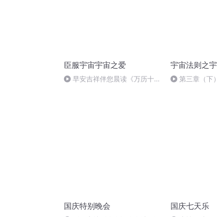
臣服宇宙宇宙之爱
宇宙法则之宇
早安吉祥伴您晨读《万历十五
第三章（下
年》！
国庆特别晚会
国庆七天乐