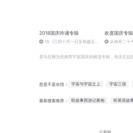
2018国庆吟诵专辑
欢度国庆专辑
18《己卯十月一日至燕越五
从神舟二十
日罹狴犴有感而赋》组律18首
的“隐形实力”
文天祥 自由吟诵
喜马拉雅为您推荐宇宙国庆的精选专辑，包含正品
宇宙与宇宙之上
宇宙三强
您是不是在找：
从末世到宇宙
重生之一统宇
听故事西游记黄袍
听英语故
最新搜索推荐：
我的那个小宇宙哟
听故事神器教程视频免费
老
听故事演西游记
小宝宝听双
云剪辑