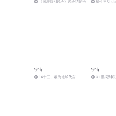
《国庆特别晚会》晚会结尾语
魔性早功 da
宇宙
宇宙
14十三、谁为地球代言
01 黑洞到