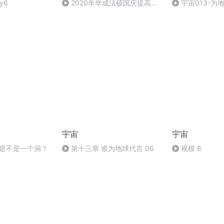
y6
2020年华成法硕国庆提高班
宇宙013-为
法制史马志冰 (12)
宇宙
宇宙
底是不是一个洞？
第十三章 谁为地球代言 06
规模 6