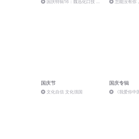
国庆特辑16：魏迅化口技 二
怎能没有你
胡 东方红+一般唱法和原生态
国庆节
国庆专辑
文化自信 文化强国
《我爱你中