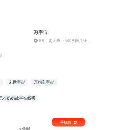
源宇宙
88｜北大毕业5年从国央企裸
辞2次：当我决心不再上班
载。
末世宇宙
万物主宇宙
宇宙之主
宇宙传记
宇之宙王
昆布奶奶故事在线听
看图写话看书听故事
听风听他的故事作文
手机端
企业版