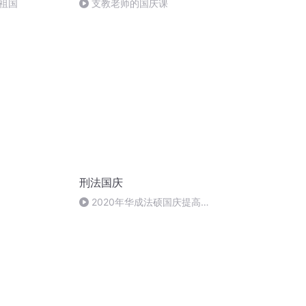
祖国
支教老师的国庆课
刑法国庆
2020年华成法硕国庆提高班
刑法陈 (26)