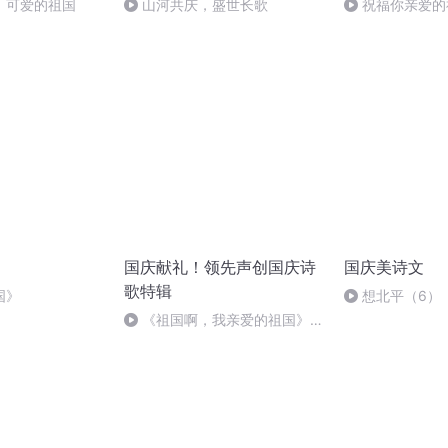
，可爱的祖国
山河共庆，盛世长歌
祝福你亲爱的
国庆献礼！领先声创国庆诗
国庆美诗文
歌特辑
国》
想北平（6）
《祖国啊，我亲爱的祖国》温
婉