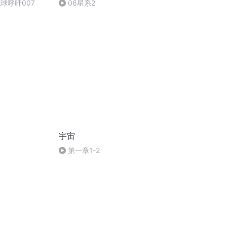
地球呼吁007
06星系2
宇宙
第一章1-2