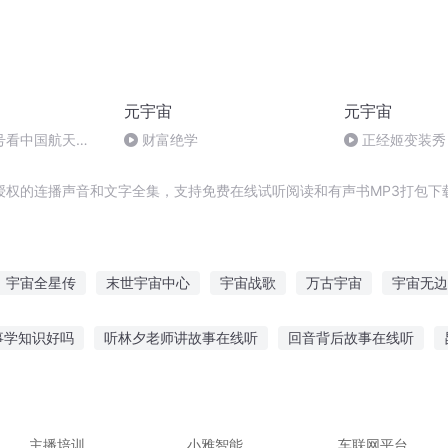
元宇宙
元宇宙
号看中国航天
财富绝学
正经姬变装秀
授权的连播声音和文字全集，支持免费在线试听阅读和有声书MP3打包下
宇宙全星传
末世宇宙中心
宇宙战歌
万古宇宙
宇宙无边
宙
人宇神宙
宇宙之君
天宇星宙
大道宇宙
三重宇宙
事学知识好吗
听林夕老师讲故事在线听
回音背后故事在线听
北京的传说听故事
后悔半夜听鬼故事文案
听李盛学故事感受
语故事
黑猫挡路故事在线听
恐怖故事去哪听啊
主播培训
小雅智能
车联网平台