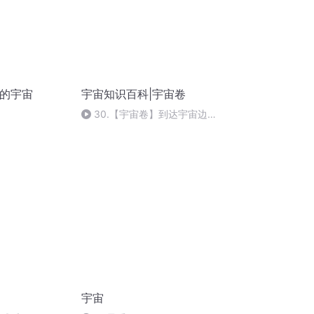
根的宇宙
宇宙知识百科|宇宙卷
30.【宇宙卷】到达宇宙边
缘，能把“手”伸出去吗？
宇宙