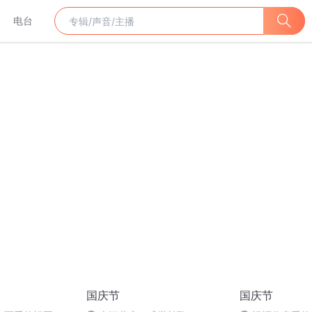
电台
国庆节
国庆节