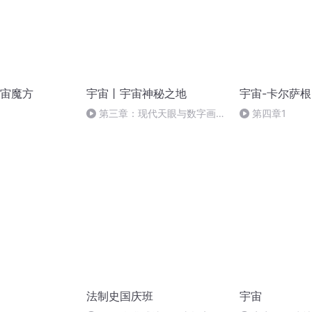
宙魔方
宇宙丨宇宙神秘之地
宇宙-卡尔萨
）
第三章：现代天眼与数字画像
第四章1
—— 银河的真实模样
法制史国庆班
宇宙