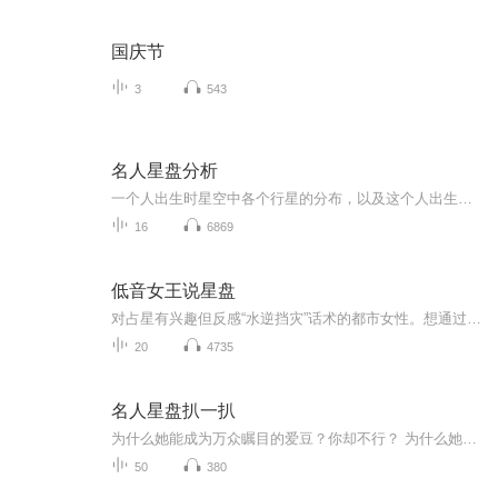
国庆节
3
543
名人星盘分析
一个人出生时星空中各个行星的分布，以及这个人出生时的地点，就构成了一个人的先天盘与后天盘的星盘配置，也决定了一个人一生的生活计划和生活课题。~星心说~，让星星帮你更好认识自己，扬长避短，取得更好的成就。
16
6869
低音女王说星盘
对占星有兴趣但反感“水逆挡灾”话术的都市女性。想通过星盘理解自己，而非预测命运。
20
4735
名人星盘扒一扒
为什么她能成为万众瞩目的爱豆？你却不行？ 为什么她能成为商界大佬？你却原地踏步？ 为什么她能成为学术达人，坐拥无数高学位？你却只有大专学历？ 明明够努力，却还是屡屡失败！ 亲，是你们的星盘配置不同！ 星盘决定一切！你跟明星，只隔着一个星盘的距...
50
380