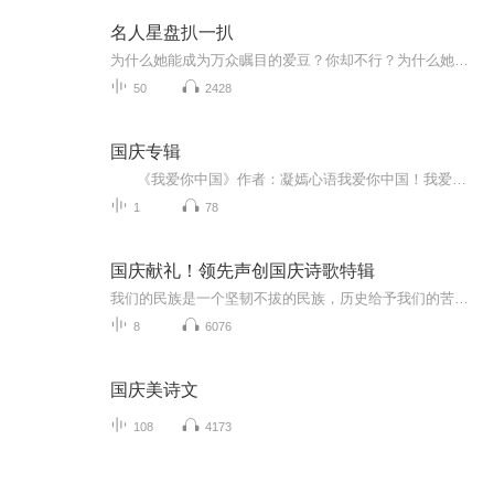
名人星盘扒一扒
为什么她能成为万众瞩目的爱豆？你却不行？为什么她能成为商界大佬？你却原地踏步？为什么她能成为学术达人，坐拥无数高学位？你却只有大专学历？明明够努力，却还是屡屡失败！亲，是你们的星盘配置不同！星盘决定一切！你跟明星，只隔着一个星盘的距离！...
50
2428
国庆专辑
《我爱你中国》作者：凝嫣心语我爱你中国！我爱你春天蓬勃的秧苗；我爱你秋日金黄的硕果。我爱你中国！我爱你青松气质，我爱你红梅品格！我爱你家乡的甜蔗好像乳汁滋润着我的心窝。我爱你中国，我要把最美的歌儿献给你，我的母亲我的祖国。我爱你中国，我爱...
1
78
国庆献礼！领先声创国庆诗歌特辑
我们的民族是一个坚韧不拔的民族，历史给予我们的苦难都变成了闪着金光的勋章！我们的国家是一个龙腾虎跃的国家，那条巨龙正以不可阻挡之势崛起于神奇的东方！------------------------------------------------值此祖国70周年华诞之际，领先声创以诗歌向祖国献礼！用我们的声音、用我们的热血、用我们的灵魂诵读经典爱国篇章，歌颂我们的祖国！永远繁荣富强！
8
6076
国庆美诗文
108
4173