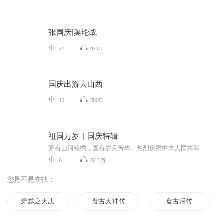
张国庆|舆论战
22
4713
国庆出游去山西
10
5805
祖国万岁｜国庆特辑
家有山河锦绣，国有岁月芳华。热烈庆祝中华人民共和国成立73周年！
6
82.1万
您是不是在找：
穿越之大庆帝国
盘古大神传
盘古后传