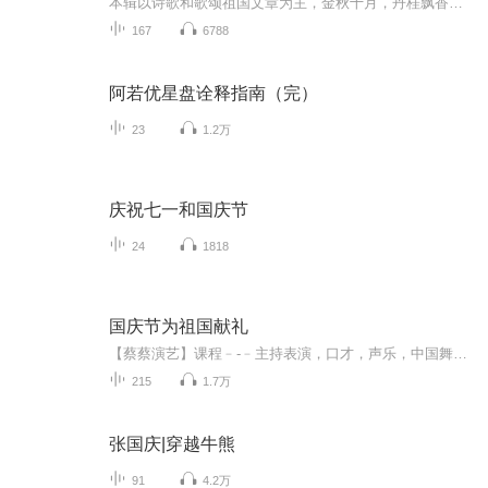
本辑以诗歌和歌颂祖国文章为主，金秋十月，丹桂飘香，在这个充满丰收喜悦的季节里，我们满怀激动和自豪，迎来了中华人民共和国76周年华诞。这不仅是一个庄重的纪念日，更是全体中华儿女共同欢庆的盛大的节日，承载着深厚的民族情感和历史意义.
167
6788
阿若优星盘诠释指南（完）
23
1.2万
庆祝七一和国庆节
24
1818
国庆节为祖国献礼
【蔡蔡演艺】课程﹣-﹣主持表演，口才，声乐，中国舞，民族舞。独特的小舞台，专业的录音棚，每一位同学都能成为优秀的小明星。独特的教学模式，轻松上课，快乐学习！知名主持人，舞蹈家，高级教师任职授课！江南总校：河沟街42号三楼 18545856430江北分校...
215
1.7万
张国庆|穿越牛熊
91
4.2万