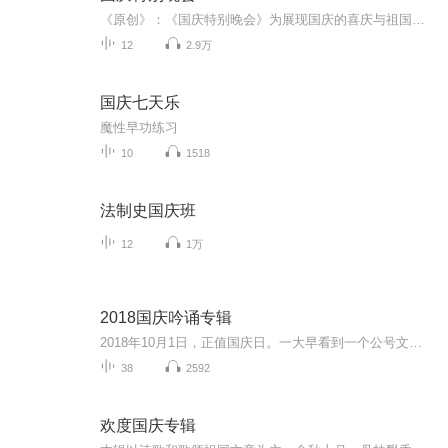
《原创》：《国庆特别晚会》为展现国庆的喜庆与祖国的深情我将以具体的场景切入从清晨升旗的庄严到街头巷尾的欢庆到历史与当下的交融，用优美的笔触传递对祖国的热爱与自豪！用诗歌和情感美文形式，歌颂祖国的繁荣富强，祝人民幸福安康！
12
2.9万
国庆七天乐
魔性早功练习
10
1518
法制史国庆班
12
1万
2018国庆吟诵专辑
2018年10月1日，正值国庆日。一大早看到一个公号文章，正是文天祥的《己卯十月一日至燕越五日罹狴犴有感而赋》。当然，彼十一非当今的十一。不过数字的巧合还是让人感触，今天拿来读一读，体味一番历史英杰的民族情怀，恰也当时。 根据诗题来看，这组诗是写于十月一日至十月五日之间，是文天祥被俘之后所作，这些诗作不仅有凛凛正气，更也能看的到他百端交集的复杂情感。另一首于右任先生的《望大陆》，微信公号有称《望乡》，一句“山之上国之殇”荡气回肠，一并兴起拿来读了一读。仓促间多有瑕疵...
38
2592
欢度国庆专辑