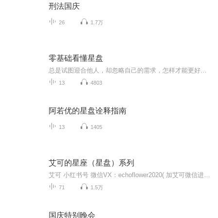
刑法国庆
26
1.7万
零基础看懂星盘
总是试图迎合他人，却忽略自己的需求，怎样才能更好的爱自己？人心隔肚皮，想要真心恋爱却被对方套路，如何缩短互相了解的时间，看透他（她）的心？分手之后，如何让对方回心转意？怎么做才能挽救感情，重归于好？交际圈越来越小，如何洞察人性在情场、职...
13
4803
阿若优的星盘诠释指南
13
1405
艾可的星座（星盘）系列
艾可 小红书号 微信VX：echoflower2020( 加艾可微信进入星盘讨论组，定期有星盘配对，线上讨论教学等活动）知乎：艾可的星星微博：艾可小宇宙每周一周四晚上6点~8点发送—————————————————————————“我想知道，我和他会有结果吗？...
71
1.5万
国庆特别晚会