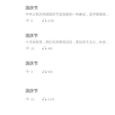
国庆节
中华人民共和国国庆节是国家的一种象征，是伴随着国家的出现而出现的。让我们用诗歌朗诵歌颂祖国的繁荣富强，国泰民安。
8
1726
国庆节
十月欢歌里，我们共庆辉煌过往，更以赤子之心，向未来书写滚烫的誓言——这盛世，值得我们以热爱相拥。
10
465
国庆节
3
543
国庆节
11
2.1万