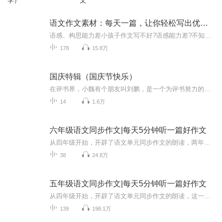
学）
文
语文作文素材：每天一篇，让你轻松写出优秀作文
语感、构思能力差小孩子作文写不好?语感能力差?不知道这样构思，不知道这样能写出满分作文。对写作一知半解有太多的家长被这些问题困扰?向语文老师请教，而许多语文老师自己也不写文章,对写作-知半解，被同样的问题困扰。没有名师指导，逻辑不清写作有很多...
178
15.8万
国庆特辑（国庆节快乐）
在评书界，小魏有个朋友叫刘鹏，是一个为评书努力的小伙子。在2021年国庆期间，他想弄个特辑，便烦劳我给他录个爱国题材的评书小段儿。这种事情，不是特殊情况，小魏一般不会拒绝，也就给其录了一个《鲁迅踢鬼》，等他传完，我再传到我的专辑里。另外，小...
14
1.6万
六年级语文同步作文|每天5分钟听一篇好作文
从四年级开始，开辟了语文单元同步作文的朗读，两年来收获的鼓励和粉丝超乎我的想象，谢谢大家的支持。六年级默默将继续努力为大家朗读单元作文。作文素材来自，阳光同学出品，《同步作文小达人》这本书，书中除了典型例文外，还有优秀范文点评赏析以及单...
38
24.8万
五年级语文同步作文|每天5分钟听一篇好作文
从四年级开始，开辟了语文单元同步作文的朗读，这一年收获的鼓励和粉丝超乎我的想象，谢谢大家的支持。五年级默默将继续努力为大家朗读单元作文。作文素材来自，阳光同学出品，《同步作文小达人》这本书，书中除了典型例文外，还有优秀范文点评赏析以及单...
139
198.1万