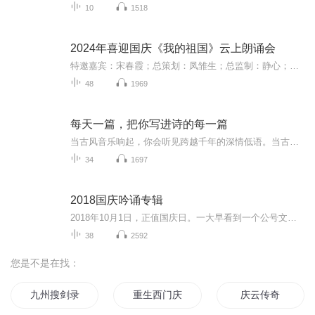
10
1518
2024年喜迎国庆《我的祖国》云上朗诵会
特邀嘉宾：宋春霞；总策划：凤雏生；总监制：静心；总导演：化虹；执行总监：莺子；主持人：静心 化虹
48
1969
每天一篇，把你写进诗的每一篇
当古风音乐响起，你会听见跨越千年的深情低语。当古风音乐响起，你会在旋律中治愈所有的意难平。当古风音乐响起，你会沉醉其中，不问归期，只享温柔。
34
1697
2018国庆吟诵专辑
2018年10月1日，正值国庆日。一大早看到一个公号文章，正是文天祥的《己卯十月一日至燕越五日罹狴犴有感而赋》。当然，彼十一非当今的十一。不过数字的巧合还是让人感触，今天拿来读一读，体味一番历史英杰的民族情怀，恰也当时。 根据诗题来看，这组诗是写于十月一日至十月五日之间，是文天祥被俘之后所作，这些诗作不仅有凛凛正气，更也能看的到他百端交集的复杂情感。另一首于右任先生的《望大陆》，微信公号有称《望乡》，一句“山之上国之殇”荡气回肠，一并兴起拿来读了一读。仓促间多有瑕疵...
38
2592
您是不是在找：
九州搜剑录
重生西门庆
庆云传奇