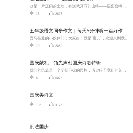
这是一片辽阔的土地，有巍峨秀丽的山峰——层峦叠嶂 ；这是一片广袤的土地，有奔流不息的江河——百折不回 ；这是一片富饶的土地，有波涛澎湃的大海——深邃无垠； 这是一片神奇的土地，千年运河、万里长城 。江山如此多娇，文明如此灿烂！这是我的祖国，瞰祖国大好河山，品中华人文之美！
16
2616
五年级语文同步作文｜每天5分钟听一篇好作文（人教版
喜马拉雅的小伙伴们，大家好！我是[宝儿]，欢迎来到我的作文分享小天地。在这里，我会每天为大家带来一篇精心创作的作文。这些作文都是我用心书写的成果，有生活中的趣事、有对大自然的感悟、有对身边人的赞美。我希望通过我的分享，能让更多的小伙伴爱上...
10
2069
国庆献礼！领先声创国庆诗歌特辑
我们的民族是一个坚韧不拔的民族，历史给予我们的苦难都变成了闪着金光的勋章！我们的国家是一个龙腾虎跃的国家，那条巨龙正以不可阻挡之势崛起于神奇的东方！------------------------------------------------值此祖国70周年华诞之际，领先声创以诗歌向祖国献礼！用我们的声音、用我们的热血、用我们的灵魂诵读经典爱国篇章，歌颂我们的祖国！永远繁荣富强！
8
6076
国庆美诗文
108
4173
刑法国庆