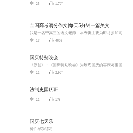
26
1.7万
全国高考满分作文|每天5分钟一篇美文
我是一名带高三的语文老师，本专辑主要为即将参加高考的学生专门打造，为作文基础比较薄弱的学生提供一个范本和参考，里面有文章和点评，每天只需要聆听5分钟便可以学习到优秀的作文经验以及优美的语言，还等什么呢，赶紧行动起来，订阅我的专辑，让你在不...
17
4852
国庆特别晚会
《原创》：《国庆特别晚会》为展现国庆的喜庆与祖国的深情我将以具体的场景切入从清晨升旗的庄严到街头巷尾的欢庆到历史与当下的交融，用优美的笔触传递对祖国的热爱与自豪！用诗歌和情感美文形式，歌颂祖国的繁荣富强，祝人民幸福安康！
12
2.9万
法制史国庆班
12
1万
国庆七天乐
魔性早功练习