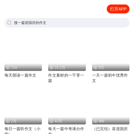
打开APP
搜一篇迎国庆的作文
734
31.2万
8万
每天朗读一篇作文
作文素材的一千零一
一天一篇初中优秀作
篇
文
2万
43万
406
每日一篇听作文（小
每天一篇中考满分作
（已完结）喜迎国庆