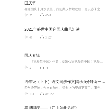
国庆节
喜迎国庆十月欢歌里，我们共庆辉煌过往，更以赤子之心，向未来书写滚烫的誓言——这盛世，值得我们以热爱相拥。
20
4542
2021年盛世中国迎国庆曲艺汇演
63
2.1万
国庆专辑
《我爱你中国》作者：凝嫣心语我爱你中国！我爱你春天蓬勃的秧苗；我爱你秋日金黄的硕果。我爱你中国！我爱你青松气质，我爱你红梅品格！我爱你家乡的甜蔗好像乳汁滋润着我的心窝。我爱你中国，我要把最美的歌儿献给你，我的母亲我的祖国。我爱你中国，我爱...
1
78
四年级（上下）语文同步作文|每天5分钟听一篇好作文
四年级开始，作文在结构、词句上的要求更高了。阳光同学出品，同步作文小达人，与课本作文要求同步练习，给孩子们一些范文参考，打开孩子们的思路。让孩子们脑洞大开，下笔如有神助。
154
341.2万
喜迎国庆——《江山如此多娇》