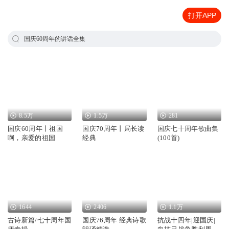
打开APP
国庆60周年的讲话全集
8.5万
1.5万
281
国庆60周年丨祖国
国庆70周年丨局长读
国庆七十周年歌曲集
啊，亲爱的祖国
经典
(100首)
1644
2406
1.1万
古诗新篇/七十周年国
国庆76周年 经典诗歌
抗战十四年|迎国庆|