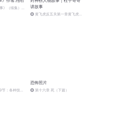
事》作者:翔石
封神榜人物故事｜柱子哥哥
讲故事
事》（续集）作
 大结局.mp3
黄飞虎反五关第一章黄飞虎反
商（1）得罪妲己
恐怖照片
29节：各种技巧
第十六章 死（下篇）