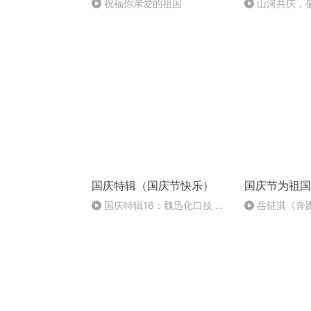
祝福你亲爱的祖国
山河共庆，
国庆特辑（国庆节快乐）
国庆节为祖国
国庆特辑16：魏迅化口技 二
岳钲淇《奔
胡 东方红+一般唱法和原生态