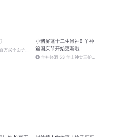
哥
小猪屏蓬十二生肖神8 羊神
篇国庆节开始更新啦！
百万买个面子
羊神祭酒 53 羊山神廿三护祭
坛 敬天地白泽做祭酒（4）