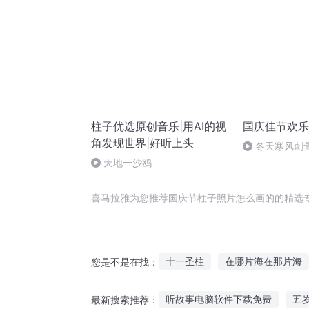
柱子优选原创音乐|用AI的视
国庆佳节欢乐
角发现世界|好听上头
冬天寒风刺
暖的春天
天地一沙鸥
喜马拉雅为您推荐国庆节柱子照片怎么画的的精选
十一圣柱
在哪片海在那片海
您是不是在找：
一片伤心画不成
星照妖城
听故事电脑软件下载免费
五
最新搜索推荐：