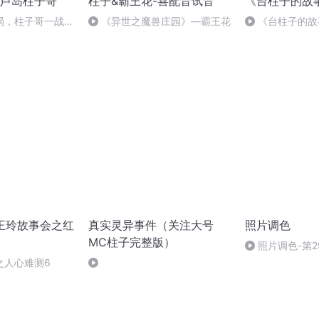
芦岛柱子哥
柱子&霸王花-喜配音试音
《台柱子的故
局，柱子哥一战立
《异世之魔兽庄园》—霸王花
《台柱子的故
者：翔石 第十二集
王玲故事会之红
真实灵异事件（关注大号
照片调色
MC柱子完整版）
照片调色-第
综合运用
之人心难测6