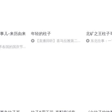
事儿-来历由来
年轻的柱子
北矿之王柱子
【直播回听】喜马拉雅第二大
东北往事：一
可爱
(10)
世界各国的国庆节-
事儿