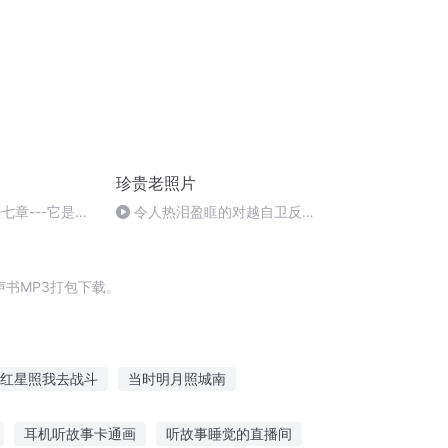
珍贵老照片
第十七章---它是艺
令人热泪盈眶的对越自卫反击
7
战精神
书MP3打包下载。
红星照我去战斗
当时明月照城南
天照传奇
一人有庆
万物天照
耳机听故事卡通画
听故事睡觉的直播间