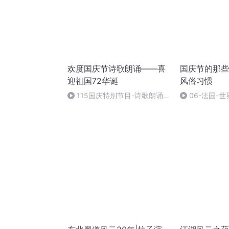
欢度国庆节诗歌朗诵——喜
国庆节的那些
迎祖国72华诞
风俗习惯
115国庆特别节目-诗歌朗诵-
06-法国-
中国梦
国庆节的那些