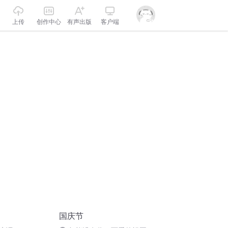
上传
创作中心
有声出版
客户端
国庆节