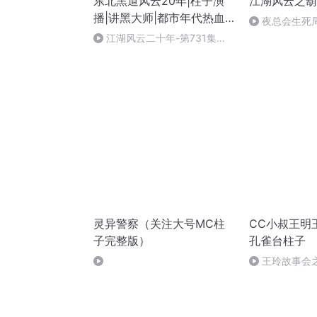
东北黑道风云20年|柱子演
江湖风云之葫
播|讲黑大师|都市年代热血|
夜总会生死
柱子演播
威8
江湖风云二十年-第731集
（完）
灵异警察（关注大号MC柱
CC小叔王明
子完整版）
孔雀台柱子
王玲故事会