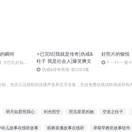
的瞬间
⭐已完结|我就是传奇|伪戒&
好照片的愉悦
柱子 我是社会人|爆笑爽文
骨 大巴扎好似温
7---17---
术 但还是摄影吗 
伪戒&传奇再现-第2263集
专辑，包含正品授权的连播声音和文字全集，支持免费在线试听阅读和有声
明月如君照我心
剑光照空
照见星星的她
空道之柱子
大庆皇太子
庆云传奇
才女清照
重庆儿女
曾照云归
岁幼儿故事在线听故事
殡葬直播故事在线听
孕期早教听故事软件