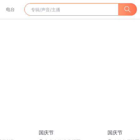
电台
国庆节
国庆节