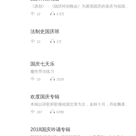
《原创》：《国庆特别晚会》为展现国庆的喜庆与祖国的深情我将以具体的场景切入从清晨升旗的庄严到街头巷尾的欢庆到历史与当下的交融，用优美的笔触传递对祖国的热爱与自豪！用诗歌和情感美文形式，歌颂祖国的繁荣富强，祝人民幸福安康！
12
2.9万
法制史国庆班
12
1万
国庆七天乐
魔性早功练习
10
1518
欢度国庆专辑
本辑以诗歌和歌颂祖国文章为主，金秋十月，丹桂飘香，在这个充满丰收喜悦的季节里，我们满怀激动和自豪，迎来了中华人民共和国76周年华诞。这不仅是一个庄重的纪念日，更是全体中华儿女共同欢庆的盛大的节日，承载着深厚的民族情感和历史意义.
167
6788
2018国庆吟诵专辑