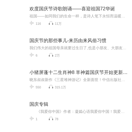
欢度国庆节诗歌朗诵——喜迎祖国72华诞
祖国——如同我们的生命一样，是诗人笔下永恒而温暖的主题。在祖国72周年华诞来临之际，特创建这个诗歌朗诵专辑，诵读经典爱国篇章，和大家一起歌颂祖国，向国庆的献礼！祝愿伟大的祖国繁荣富强，祝愿大家国庆节快乐，度过平安快乐的黄金周假期！
116
11万
国庆节的那些事儿-来历由来风俗习惯
我们伟大的祖国母亲就要过生日了,也是小朋友、大朋友们最喜欢的“国庆小长假”或说“黄金周”还有说”国庆7天乐”的，说法真是不一而足。那么“国庆节”是怎么来的？自古以来国庆节怎么庆贺？新中国国庆节的来历，以及新中国国庆节的庆贺方式又有哪些呢？ ...
6
2万
小猪屏蓬十二生肖神8 羊神篇国庆节开始更新啦！
晓东叔叔新作《三星堆神游记》全新面世！中信出版社出版！京东当当淘宝均有售！点蓝色字收听——《小猪屏蓬爆笑日记2024》《小猪屏蓬爆笑日记2》《小猪屏蓬爆笑日记1》让你笑得喘不上气！《我进故宫当富翁——小猪屏蓬故宫财商笔记》教你成为大富翁！《小...
550
315.1万
国庆专辑
《我爱你中国》作者：凝嫣心语我爱你中国！我爱你春天蓬勃的秧苗；我爱你秋日金黄的硕果。我爱你中国！我爱你青松气质，我爱你红梅品格！我爱你家乡的甜蔗好像乳汁滋润着我的心窝。我爱你中国，我要把最美的歌儿献给你，我的母亲我的祖国。我爱你中国，我爱...
1
78