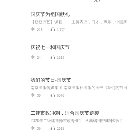
乐）
国庆节为祖国献礼
【蔡蔡演艺】课程﹣-﹣主持表演，口才，声乐，中国舞，民族舞。独特的小舞台，专业的录音棚，每一位同学都能成为优秀的小明星。独特的教学模式，轻松上课，快乐学习！知名主持人，舞蹈家，高级教师任职授课！江南总校：河沟街42号三楼 18545856430江北分校...
215
1.7万
庆祝七一和国庆节
24
1818
我们的节日-国庆节
南京出版传媒集团·南京出版社出版的图书《我们的节日》通过对中国节日文化和节日意义进行深度的挖掘，面向青少年群体构建独具特色的栏目内容，以此丰富春节、元宵节、清明节、端午节、七夕节、中秋节、重阳节等传统节日；六一节、教师节、国庆节等新兴节日的文化内涵和表现形式。促进青少年形成新的节日习俗，提升节日仪式感、认同感。音频作品由金陵朗读者联盟志愿者朗诵，南京音像出版社、金陵图书馆联合制作。
35
8076
二建市政冲刺，适合国庆节逆袭
2020年二级建造师市政专业1、从基础到密训冲刺V2、从精华课程到超压密押V3、0基础同步更新v4、持续更新到2020年考试V5、只要你跟着学让你一次稳拿证V6、渠道超压压题，超压三页纸等独家绝密压题!
36
2619