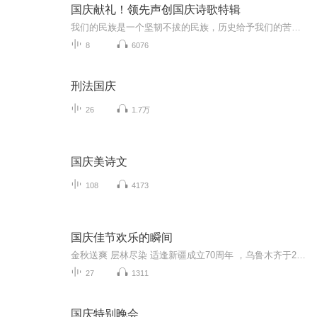
国庆献礼！领先声创国庆诗歌特辑
我们的民族是一个坚韧不拔的民族，历史给予我们的苦难都变成了闪着金光的勋章！我们的国家是一个龙腾虎跃的国家，那条巨龙正以不可阻挡之势崛起于神奇的东方！------------------------------------------------值此祖国70周年华诞之际，领先声创以诗歌向祖国献礼！用我们的声音、用我们的热血、用我们的灵魂诵读经典爱国篇章，歌颂我们的祖国！永远繁荣富强！
8
6076
刑法国庆
26
1.7万
国庆美诗文
108
4173
国庆佳节欢乐的瞬间
金秋送爽 层林尽染 适逢新疆成立70周年 ，乌鲁木齐于2025年9月23日迎来党中央和习大大带领的慰问团。新疆各族群众欢欣鼓舞，热烈欢迎。
27
1311
国庆特别晚会