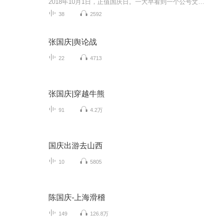
2018年10月1日，正值国庆日。一大早看到一个公号文章，正是文天祥的《己卯十月一日至燕越五日罹狴犴有感而赋》。当然，彼十一非当今的十一。不过数字的巧合还是让人感触，今天拿来读一读，体味一番历史英杰的民族情怀，恰也当时。 根据诗题来看，这组诗是写于十月一日至十月五日之间，是文天祥被俘之后所作，这些诗作不仅有凛凛正气，更也能看的到他百端交集的复杂情感。另一首于右任先生的《望大陆》，微信公号有称《望乡》，一句“山之上国之殇”荡气回肠，一并兴起拿来读了一读。仓促间多有瑕疵...
38
2592
张国庆|舆论战
22
4713
张国庆|穿越牛熊
91
4.2万
国庆出游去山西
10
5805
陈国庆-上海滑稽
149
126.8万