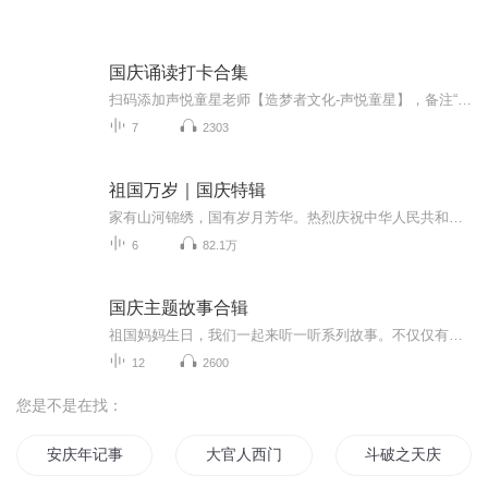
国庆诵读打卡合集
扫码添加声悦童星老师【造梦者文化-声悦童星】，备注“诵读打卡”报名，已添加好友的，直接发送“诵读打卡”报名，报名成功后进入社群。
7
2303
祖国万岁｜国庆特辑
家有山河锦绣，国有岁月芳华。热烈庆祝中华人民共和国成立73周年！
6
82.1万
国庆主题故事合辑
祖国妈妈生日，我们一起来听一听系列故事。不仅仅有《我的祖国》，还有红军故事，也有关于战争的故事，让大家体会到和平年代的不易。
12
2600
您是不是在找：
安庆年记事
大官人西门庆
斗破之天庆焰火