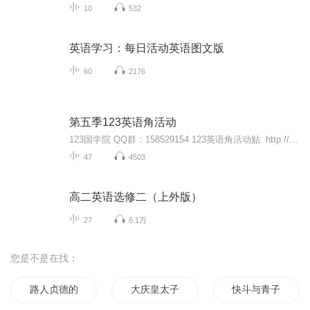
10
532
英语学习：每日活动英语图文版
60
2176
第五季123英语角活动
123国学院 QQ群：158529154 123英语角活动贴 http://www.123yongjiu.com/forum.php?mod=viewthread&tid=4657 2015暑期收获盘点（一）小播音员 提名奖 http://www.123yongjiu.com/forum.php?mod=viewthread&tid=5435 （宝贝们的个人电台汇总） 喜马拉...
47
4503
高二英语选修二（上外版）
27
6.1万
您是不是在找：
路人贞德的养成方案
大庆皇太子
快斗与青子的情人