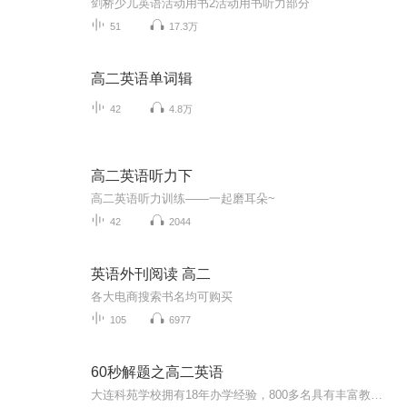
剑桥少儿英语活动用书2活动用书听力部分
51
17.3万
高二英语单词辑
42
4.8万
高二英语听力下
高二英语听力训练——一起磨耳朵~
42
2044
英语外刊阅读 高二
各大电商搜索书名均可购买
105
6977
60秒解题之高二英语
大连科苑学校拥有18年办学经验，800多名具有丰富教学经验的专职教师，专注于中小学生个性化教育，本着“轻松务实高效”的教学方式，因材施教，真正的做到“寓言于教、寓乐于学”，深受家长和学生支持和信赖。课程讲义参见大连科苑官网（www.keyuanxuexiao....