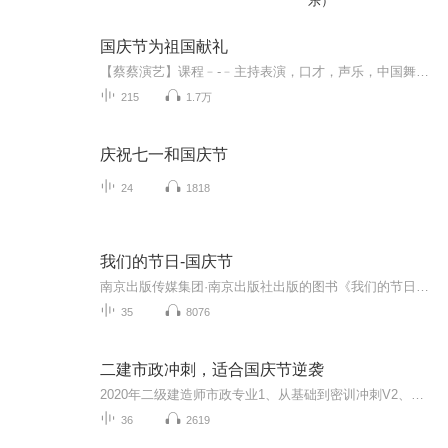
乐）
国庆节为祖国献礼
【蔡蔡演艺】课程﹣-﹣主持表演，口才，声乐，中国舞，民族舞。独特的小舞台，专业的录音棚，每一位同学都能成为优秀的小明星。独特的教学模式，轻松上课，快乐学习！知名主持人，舞蹈家，高级教师任职授课！江南总校：河沟街42号三楼 18545856430江北分校...
215
1.7万
庆祝七一和国庆节
24
1818
我们的节日-国庆节
南京出版传媒集团·南京出版社出版的图书《我们的节日》通过对中国节日文化和节日意义进行深度的挖掘，面向青少年群体构建独具特色的栏目内容，以此丰富春节、元宵节、清明节、端午节、七夕节、中秋节、重阳节等传统节日；六一节、教师节、国庆节等新兴节日的文化内涵和表现形式。促进青少年形成新的节日习俗，提升节日仪式感、认同感。音频作品由金陵朗读者联盟志愿者朗诵，南京音像出版社、金陵图书馆联合制作。
35
8076
二建市政冲刺，适合国庆节逆袭
2020年二级建造师市政专业1、从基础到密训冲刺V2、从精华课程到超压密押V3、0基础同步更新v4、持续更新到2020年考试V5、只要你跟着学让你一次稳拿证V6、渠道超压压题，超压三页纸等独家绝密压题!
36
2619