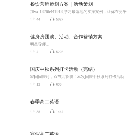
餐饮营销策划方案｜活动策划
加vx:13265441913,学习最落地的实操案例，让你在竞争中，立于不败之地，如果你在经营中有疑问，如果产品卖不出去，马上加佳成老师vx,老师将在微信中一对一指导你，快速帮你解决问题， 同时学习更多有用的学习内容。
44
5827
健身房团购、活动、合作营销方案
明星导师...
4
5225
国庆中秋系列打卡活动（完结）
家国同庆时，双节共欢腾！本次国庆中秋系列打卡活动，邀你每日解锁多元演播精彩：以诗歌为笔，歌颂祖国山河壮阔与时代华章；清晨用温暖早安问候开启元气一天，深夜以温柔晚安声语卸下疲惫；更有风趣幽默的单口相声逗趣生活，经典耐品的评书细说古今故事。...
12
635
春季高二英语
38
1444
寒假高二英语