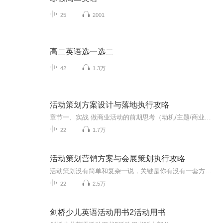
25
2001
高二英语选一选二
42
1.3万
活动策划方案设计与落地执行攻略
章节一、实战 做商业活动的前期思考（动机/主题/商业逻辑/如何实现商业价值） 《展览展会篇丨从全案策划到实施执行》初心/策划/招商/赞助/设计/施工/开幕/撤展 《线下沙龙篇丨从全案策划到实施执行》如何玩社交/搭建社群 《行业论坛篇丨从全案策划到实施执...
22
1.7万
活动策划营销方案与会展策划执行攻略
活动策划没有简单和复杂一说，关键是你有没有一套方法，有没有遵循方法，策划成功的关键，是为所有的参与者创造机会。那么接下来的分享，我们就基于活动策划和会务的操作思路，帮大家梳理从主题策划到活动执行的全流程。其实无论是做活动促销策划、企业营销策划、论坛策划，还是展览策划，作为策划人员，你必须要经过这三个步骤的思考，并想尽一切办法去实现它。1.站在促进产业、推动企业发展的角度，结合当下热点设计主题2.从推广产业、拉动需求的角度去整合各方资源...
22
2.5万
剑桥少儿英语活动用书2活动用书