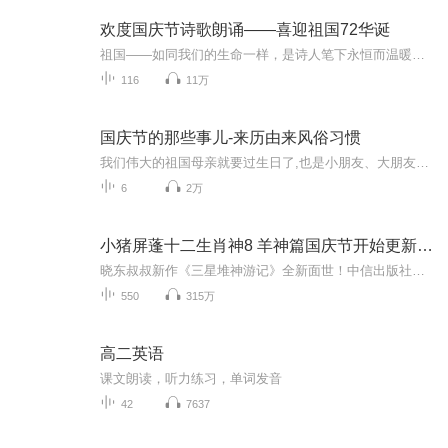
欢度国庆节诗歌朗诵——喜迎祖国72华诞
祖国——如同我们的生命一样，是诗人笔下永恒而温暖的主题。在祖国72周年华诞来临之际，特创建这个诗歌朗诵专辑，诵读经典爱国篇章，和大家一起歌颂祖国，向国庆的献礼！祝愿伟大的祖国繁荣富强，祝愿大家国庆节快乐，度过平安快乐的黄金周假期！
116
11万
国庆节的那些事儿-来历由来风俗习惯
我们伟大的祖国母亲就要过生日了,也是小朋友、大朋友们最喜欢的“国庆小长假”或说“黄金周”还有说”国庆7天乐”的，说法真是不一而足。那么“国庆节”是怎么来的？自古以来国庆节怎么庆贺？新中国国庆节的来历，以及新中国国庆节的庆贺方式又有哪些呢？ ...
6
2万
小猪屏蓬十二生肖神8 羊神篇国庆节开始更新啦！
晓东叔叔新作《三星堆神游记》全新面世！中信出版社出版！京东当当淘宝均有售！点蓝色字收听——《小猪屏蓬爆笑日记2024》《小猪屏蓬爆笑日记2》《小猪屏蓬爆笑日记1》让你笑得喘不上气！《我进故宫当富翁——小猪屏蓬故宫财商笔记》教你成为大富翁！《小...
550
315万
高二英语
课文朗读，听力练习，单词发音
42
7637