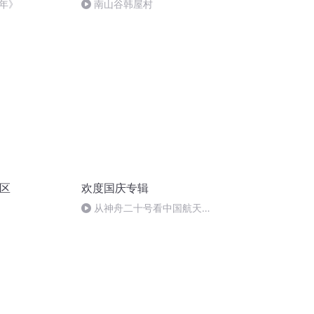
年》
南山谷韩屋村
景区
欢度国庆专辑
从神舟二十号看中国航天
的“隐形实力”