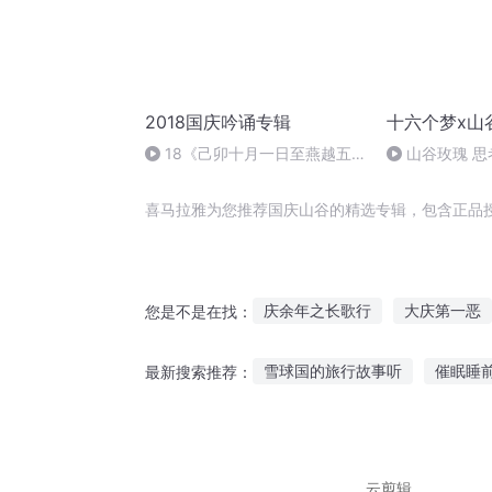
2018国庆吟诵专辑
十六个梦x山
18《己卯十月一日至燕越五
山谷玫瑰 思
日罹狴犴有感而赋》组律18首
文天祥 自由吟诵
喜马拉雅为您推荐国庆山谷的精选专辑，包含正品
庆余年之长歌行
大庆第一恶
您是不是在找：
安庆年记事
阿谷的爱情
雪球国的旅行故事听
催眠睡
最新搜索推荐：
穿越之大庆帝国
庆阳成长手
小孩睡觉前听什么故事
勇敢
听故事睡眠催眠读物成人
可
云剪辑