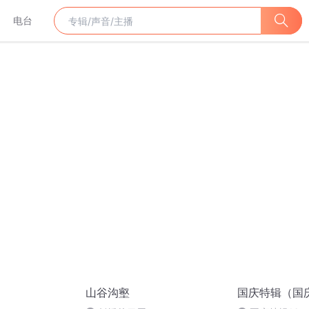
电台
山谷沟壑
国庆特辑（国