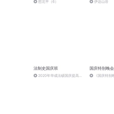
想北平（6）
伊达山谷
法制史国庆班
国庆特别晚会
2020年华成法硕国庆提高班
《国庆特别
法制史马志冰 (12)