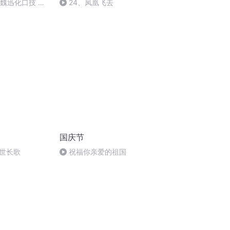
：魏迅化口技 二
24、凤凰飞去
唱法和原生态
国庆节
世长歌
祝福你亲爱的祖国