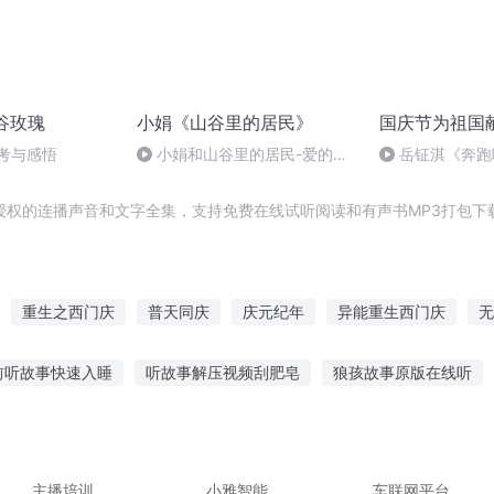
谷玫瑰
小娟《山谷里的居民》
国庆节为祖国
考与感悟
小娟和山谷里的居民-爱的路
岳钲淇《奔跑
上千万里
授权的连播声音和文字全集，支持免费在线试听阅读和有声书MP3打包下
重生之西门庆
普天同庆
庆元纪年
异能重生西门庆
无
大庆皇太子
大官人西门庆
庆云传奇
庆之的野望
重生西门
前听故事快速入睡
听故事解压视频刮肥皂
狼孩故事原版在线听
札
的艾琳听故事在线听
故事的你在听吗
孩子可以听的音频故事
以听网恋的小故事
悲伤国民故事在线听
吃瓜子听故事的音乐
主播培训
小雅智能
车联网平台