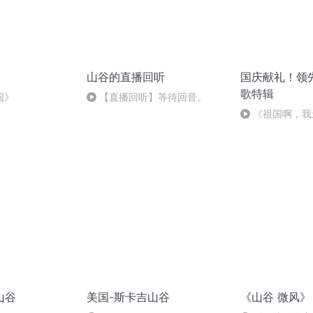
山谷的直播回听
国庆献礼！领
歌特辑
国》
【直播回听】等待回音。
《祖国啊，我
婉
山谷
美国-斯卡吉山谷
《山谷 微风》