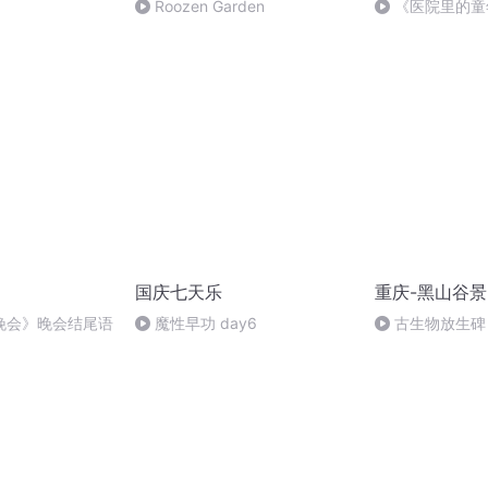
Roozen Garden
《医院里的童
国庆七天乐
重庆-黑山谷
晚会》晚会结尾语
魔性早功 day6
古生物放生碑