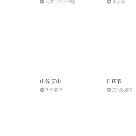
河道上的三膄船
小水湾
山谷 庆山
国庆节
8-9 春泽
怎能没有你