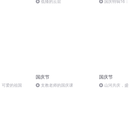
低矮的云层
国庆特辑16
胡 东方红+一般
国庆节
国庆节
，可爱的祖国
支教老师的国庆课
山河共庆，盛