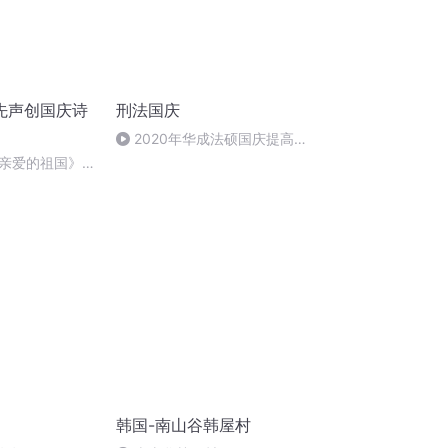
先声创国庆诗
刑法国庆
2020年华成法硕国庆提高班
刑法陈 (26)
亲爱的祖国》温
韩国-南山谷韩屋村