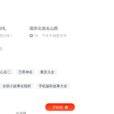
献礼
国庆出游去山西
吧少年》
10、千年不倒悬空寺
载。
心谷二
万界神谷
重庆儿女
庆
一人有庆
我有一个龙之谷
全部小故事在线听
手机版听故事大全
恐怖故事讲给朋友听视频
手机端
企业版