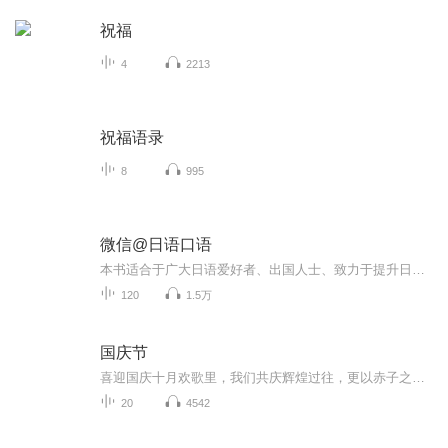
祝福
4
2213
祝福语录
8
995
微信@日语口语
本书适合于广大日语爱好者、出国人士、致力于提升日语口语的各阶层人群日语初、中、高各级别学习者。本资源仅做学习分享，禁止商用，若有需要请购买正版书籍。
120
1.5万
国庆节
喜迎国庆十月欢歌里，我们共庆辉煌过往，更以赤子之心，向未来书写滚烫的誓言——这盛世，值得我们以热爱相拥。
20
4542