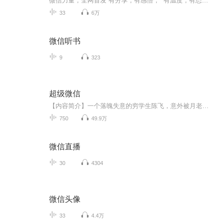
微信力量，全网首发 有分享，有感悟， 有温度，有态度， ...
33
6万
微信听书
9
323
超级微信
【内容简介】一个落魄失意的穷学生陈飞，意外被月老拉进了神秘微信群之后，人生开始大变样，美女校花，警花姐姐，一个个艳遇接踵而来，天蓬元帅，后羿大神，一个个神仙纷至沓来。叮咚，您已收到巨灵神的红包，巨力神符。【作者/主播】作者：开山斧1主播：...
750
49.9万
微信直播
30
4304
微信头像
33
4.4万