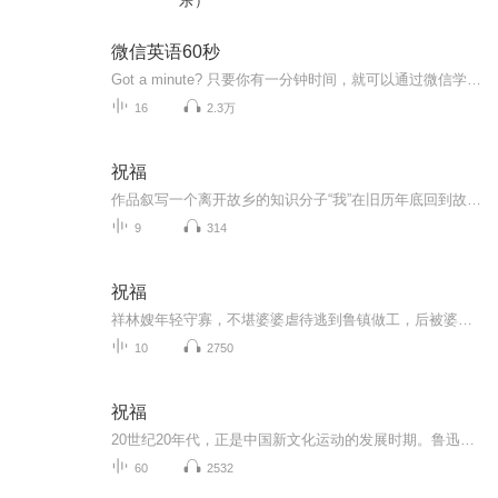
乐）
微信英语60秒
Got a minute? 只要你有一分钟时间，就可以通过微信学会一个外语知识。无压力的积累，就这么简单！本系列课程内容会在微信公众号LanguageFreeway上进行推送播放。欢迎关注我的微信公众号并参与我的外语课程。
16
2.3万
祝福
作品叙写一个离开故乡的知识分子“我”在旧历年底回到故乡后寄寓在本家四叔(鲁四老爷)家里准备过“祝福”时，见证了四叔家先前的女仆祥林嫂瘁死的悲剧。该小说通过描述祥林嫂悲剧的一生，表现了作者对受压迫妇女的同情及对封建思想封建礼教的无情揭露。也...
9
314
祝福
祥林嫂年轻守寡，不堪婆婆虐待逃到鲁镇做工，后被婆婆强行抓回卖给贺老六。她努力抗争却无奈顺从，与贺老六生活后有了儿子阿毛。然而，贺老六病故，阿毛被狼吃掉，祥林嫂再次陷入绝境，又回到鲁镇。但此时的她已被视为不祥之人，最终在别人的祝福声中孤独...
10
2750
祝福
20世纪20年代，正是中国新文化运动的发展时期。鲁迅以极大的热情欢呼辛亥革命的爆发，可是不久他看到辛亥革命以后，帝制政权虽被推翻，但取而代之的却是地主阶级的军阀官僚的统治，封建社会的基础并没有彻底摧毁，中国的广大人民，尤其是农民，他们过着饥寒交迫的生活，宗法观念、封建礼教仍然是压在人民头上的精神枷锁。在这种社会背景下，在个人对社会的责任感驱使下，1924年2月7日鲁迅先生创作了这篇小说。 1.《祝福》的主题在于揭露“四权”（政权、族权、 神权、夫权）对中国妇女的迫害。...
60
2532