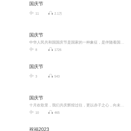
国庆节
11
2.1万
国庆节
中华人民共和国国庆节是国家的一种象征，是伴随着国家的出现而出现的。让我们用诗歌朗诵歌颂祖国的繁荣富强，国泰民安。
8
1726
国庆节
3
543
国庆节
十月欢歌里，我们共庆辉煌过往，更以赤子之心，向未来书写滚烫的誓言——这盛世，值得我们以热爱相拥。
10
465
祝福2023