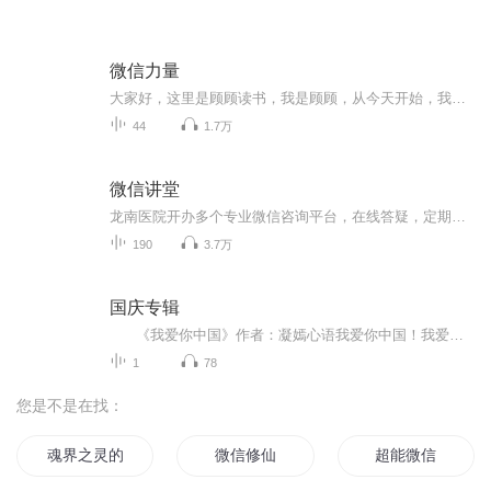
微信力量
大家好，这里是顾顾读书，我是顾顾，从今天开始，我为大家朗读由由微信团队联合萤火科技共同推出的《微信力量》一书，该书首次全面剖析了微信商业生态图景，深度解读42个最新标杆案例，汇总几大微信核心能力的开发运营方案。对此，腾讯公司董事会主席兼首...
44
1.7万
微信讲堂
龙南医院开办多个专业微信咨询平台，在线答疑，定期进行微信讲课。
190
3.7万
国庆专辑
《我爱你中国》作者：凝嫣心语我爱你中国！我爱你春天蓬勃的秧苗；我爱你秋日金黄的硕果。我爱你中国！我爱你青松气质，我爱你红梅品格！我爱你家乡的甜蔗好像乳汁滋润着我的心窝。我爱你中国，我要把最美的歌儿献给你，我的母亲我的祖国。我爱你中国，我爱...
1
78
您是不是在找：
魂界之灵的祝福
微信修仙
超能微信