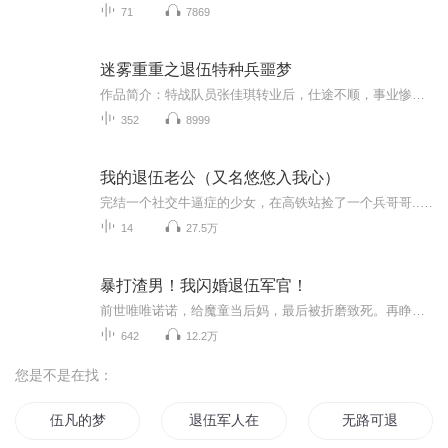
71
7869
迷雾重重之退伍特种兵噩梦
作品简介：特战队员张佳琪转业后，仕途不顺，事业惨败，爱人惨死，自己也游离在黑暗中狙击手的准心里，是怎样的恩怨情仇？生死战友到底是朋友还是敌人，谁值得信任？谁又是潜伏在身边的间谍？本书将一一揭开谜团。……欢迎大家收听本专辑，喜欢的话记得一...
352
8999
我的退伍老公（又名悠悠入我心）
完结一个社交牛逼症的少女，在高铁站捡了一个兵哥哥....甜文、军旅....
14
27.5万
暴打渣男！我闪婚退伍军官！
前世唯唯诺诺，给魔童当后妈，最后被折磨致死。再睁眼，她回到新婚夜，决定创翻所有人！渣男前夫一巴掌，恶毒婆婆两巴掌，白眼狼继子更是降龙十八掌。解决完前夫一家，她提着嫁妆直接进了渣男小叔的房里。“你未娶，我未嫁，要不要和我一起过？”好书推荐...
642
12.2万
您是不是在找：
伍凡的梦
退伍军人在异界
无路可退