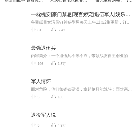
的爱情故事|超甜微
人决心在电竞世界中
柳先生吖演播、【单
酸|免费
书写属于自己的传奇
播】电竞传奇|一个退
伍军人的电竞之路
一枕槐安|豪门禁忌|现言娇宠|退伍军人|娱乐圈之殇|多人精品有声剧
备受瞩目女演员vs神秘型男每天上午11点2集更新，订阅可以听到最新内容哦！在光影与舆论交织的漩涡中，白乔，这位当红影星，一夜之间被推至风口浪尖。荣誉与丑闻并存，她与富商秦淮的私密关系曝光，舆论如潮水般汹涌而来，将她淹没。曾经的恋人，如今的背叛...
81
5643
最强退伍兵
内容简介：一个退伍兵不等不靠，带领战友自主创业的故事作者：和光万物主播：大盛哥购买须知：1、部分集数可免费试听，具体以专辑播放页为准。2、版权归原作者所有，严禁翻录成任何形式，严禁在任何第三方平台传播，违者将追究其法律责任。3、如在充值／购...
196
1.3万
军人情怀
面对危险，他们如钢铁硬汉，拿起枪杆能战斗；面对亲情，他们似潺潺溪流，提起笔杆也会抒情写意。他们热爱生活，心怀和平愿景，这便是可亲可敬、有血有肉的军人！
5
165
退役军人说
5
4.9万