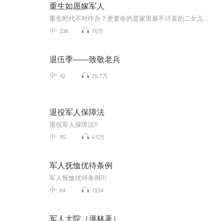
重生如愿嫁军人
重生时代不对咋办？更要命的是家里最不讨喜的二女儿，上有美丽的大姐和顶梁柱的大哥，下有要风得风要雨得雨的宝贝弟弟。就这样的开局，女主还能嫁给高大威猛的军人老公，得到男主一家的宠爱。敬请听听她是怎么运筹帷幄，一路开挂的。
236
76万
退伍季——致敬老兵
42
26.7万
退役军人保障法
退役军人保障法!!
85
4.5万
军人抚恤优待条例
军人抚恤优待条例!!!
64
7154
军人大院（漫林著）