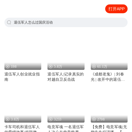
打开APP
退伍军人怎么过国庆活动
198
5.8万
61.1万
退伍军人创业就业指
退伍军人|记录真实的
《成都老鬼》| 刘春
南
对越自卫反击战
光 | 改开中的退伍军
人
3.8万
3233
2798
卡车司机和退伍军人
电竞军魂 一名退伍军
【免费】电竞军魂|无