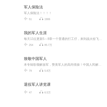
军人保险法
军人保险法！！！！
51
1906
我的军人生涯
每天13点更新5～8章一个普通的打工仔，来到战火纷飞的抗战年代恰好他有了一个很彪悍的金手指于是，小鬼子倒霉了'苏童背着一个老旧山寨版的军用背包站在工厂的。
254
85.7万
致敬中国军人
本专辑歌颂解放军，赞美军人的高尚情操！中国人民解放军是人民生命和财产的保护神，是国家安全的钢铁长城！
79
5.8万
退役军人讲党课
47
6.5万