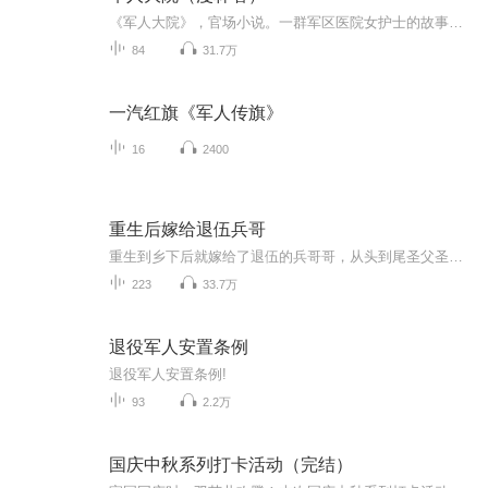
《军人大院》，官场小说。一群军区医院女护士的故事。她们是那么的青春，那么的美丽，那么的对生活充满憧憬，每个人都有自己的快乐和忧伤，但随着自身的成长，每个人却走向了不同的人生。五个不同的女孩，五个处于鲜花般灿烂的年龄，五个处于追梦季节的女...
84
31.7万
一汽红旗《军人传旗》
16
2400
重生后嫁给退伍兵哥
重生到乡下后就嫁给了退伍的兵哥哥，从头到尾圣父圣母心泛滥，一次又一次的英雄救美被反咬，遇到仍然英雄救美再被反咬。。。。。三番五次不长记性，圣父男主面对厚颜无耻之人楞是没辙，最后靠圣母女主系统惩罚恶人！
223
33.7万
退役军人安置条例
退役军人安置条例!
93
2.2万
国庆中秋系列打卡活动（完结）