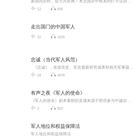
家国同庆时，双节共欢腾！本次国庆中秋系列打卡活动，邀你每日解锁多元演播精彩：以诗歌为笔，歌颂祖国山河壮阔与时代华章；清晨用温暖早安问候开启元气一天，深夜以温柔晚安声语卸下疲惫；更有风趣幽默的单口相声逗趣生活，经典耐品的评书细说古今故事。...
12
635
走出国门的中国军人
22
1925
忠诚（当代军人风范）
《忠诚》，依据党史、军史最新研究成果和相关军事题材影片的珍贵画面，以访谈和情景再现的艺术手法，对人民军队建设发展史作了大跨越、全方位的反映，阐述中国共产党如何缔造、培育和领导人民军队，人民军队如何在党的绝对领导下不断发展壮大的光辉历程。
18
4078
有声之夜《军人的使命》
《军人的使命》剧本素材的灵感来源于那些参与中越自卫反击战的英雄前辈们的亲身经历和口述。剧中片段只是战役中的一个小小缩影。在剧本的创作过程中，我们深入挖掘了这些口述历史的细节，力求还原那个时代的真实面貌。通过精心的编排和艺术加工，我们希望...
2
922
军人地位和权益保障法
军人地位和权益保障法