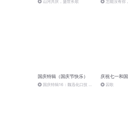
山河共庆，盛世长歌
怎能没有你
国庆特辑（国庆节快乐）
庆祝七一和国
国庆特辑16：魏迅化口技 二
囚歌
胡 东方红+一般唱法和原生态