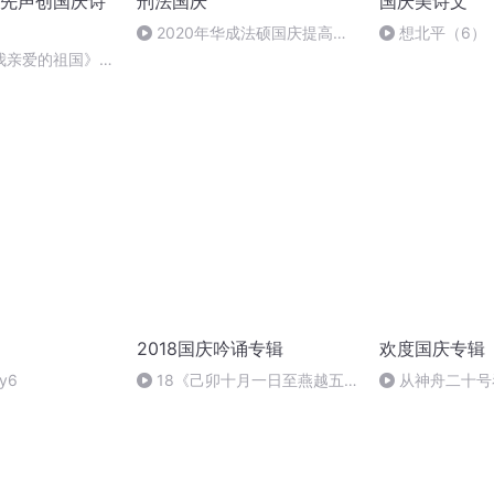
先声创国庆诗
刑法国庆
国庆美诗文
2020年华成法硕国庆提高班
想北平（6）
刑法陈 (26)
我亲爱的祖国》温
2018国庆吟诵专辑
欢度国庆专辑
y6
18《己卯十月一日至燕越五
从神舟二十号
日罹狴犴有感而赋》组律18首
的“隐形实力”
文天祥 自由吟诵