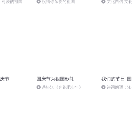
，可爱的祖国
祝福你亲爱的祖国
文化自信 文
庆节
国庆节为祖国献礼
我们的节日-
岳钲淇《奔跑吧少年》
诗词朗诵：沁
读者：张继军