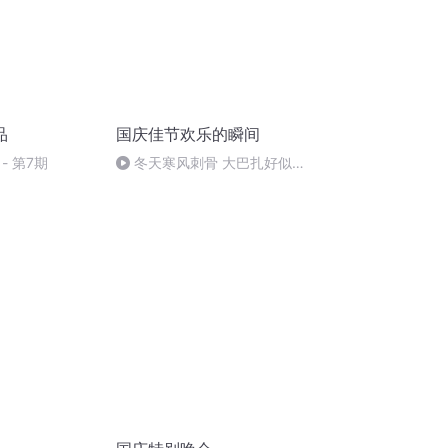
品
国庆佳节欢乐的瞬间
- 第7期
冬天寒风刺骨 大巴扎好似温
暖的春天