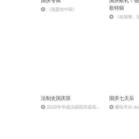
国庆专辑
国庆献礼！领
歌特辑
《我爱你中国》
《祖国啊，
婉
法制史国庆班
国庆七天乐
2020年华成法硕国庆提高班
魔性早功 da
法制史马志冰 (12)