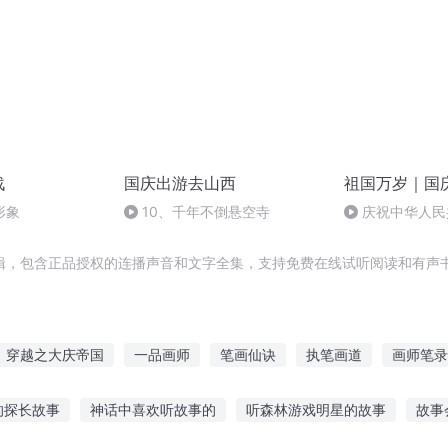
战
国庆出游去山西
祖国万岁｜国
形象
10、千年不倒悬空寺
庆祝中华人民
周年 天安门广
辑，包含正品授权的连播声音和文字全集，支持免费在线试听阅读和有声书
穿越之大庆帝国
一品画师
笔画仙诀
执笔画道
画师笔录
画三界
画笔山河
重庆儿女
执笔画心
致命画册
抽奖
的探长故事
神话中喜欢听故事的
听森林游戏明星的故事
故事