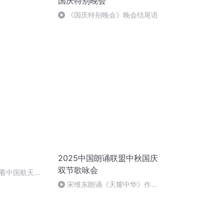
国庆特别晚会
《国庆特别晚会》晚会结尾语
2025中国朗诵联盟中秋国庆
双节歌咏会
看中国航天
宋维东朗诵《天耀中华》作
者：碑林路人