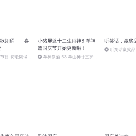
歌朗诵——喜
小猪屏蓬十二生肖神8 羊神
听笑话，赢奖
诞
篇国庆节开始更新啦！
听笑话赢奖品 
别节目-诗歌朗诵-
羊神祭酒 53 羊山神廿三护祭
坛 敬天地白泽做祭酒（4）