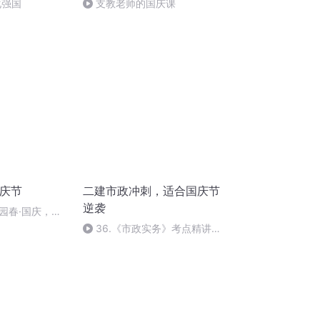
化强国
支教老师的国庆课
国庆节
二建市政冲刺，适合国庆节
逆袭
园春·国庆，朗
36.《市政实务》考点精讲第
36节课_2020926212025