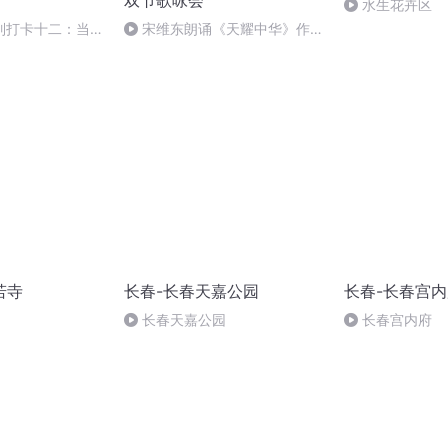
双节歌咏会
水生花卉区
列打卡十二：当阳
宋维东朗诵《天耀中华》作
者：碑林路人
若寺
长春-长春天嘉公园
长春-长春宫
长春天嘉公园
长春宫内府