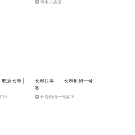
奇趣水族馆
 吃遍长春 |
长春往事——长春刑侦一号
案
00
长春刑侦一号案15