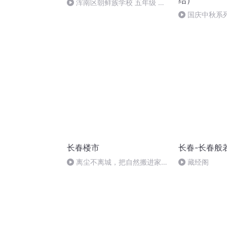
结）
浑南区朝鲜族学校 五年级 孙
多永
国庆中秋系
桥
长春楼市
长春-长春般
离尘不离城，把自然搬进家
藏经阁
——中海·閲麓山探房体验