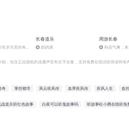
长春道乐
周游长春
非常岁月里的奇幻
鹧鸪调
秋高气爽，来
一场徒步之旅吧
专辑，包含正品授权的连播声音和文字全集，支持免费在线试听阅读和有声
传奇
掌控都市
风云疾风传
血界疾风传
疾风人生
血
向阳疾行
异界之疾风剑神
重庆儿女
穿越之大庆帝国
一恋
抗战老兵听红色故事
白夜可以听鬼故事吗
听故事杜小腾在线听免
景说故事作文
超好的听故事软件
美人鱼故事听下载
故事飘摇