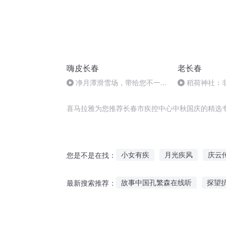
嗨皮长春
老长春
净月潭滑雪场，带给您不一样
稻荷神社：
的滑雪体验
狐影
喜马拉雅为您推荐长春市疾控中心中秋国庆的精选
小女有疾
月光疾风
庆云
您是不是在找：
都市控水师
武神疾风传
故事中国孔繁森在线听
探望
最新搜索推荐：
都市控元师
听算命故事的软件免费
听场