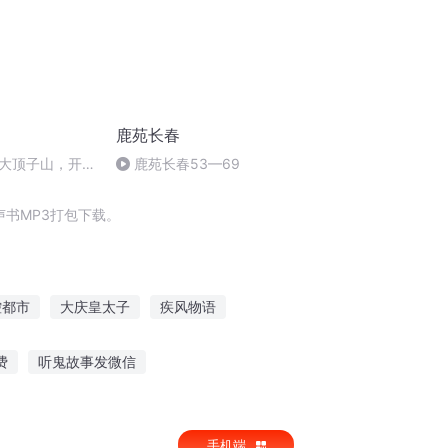
鹿苑长春
大顶子山，开启
鹿苑长春53—69
！
书MP3打包下载。
控都市
大庆皇太子
疾风物语
成疾
落叶秋风疾
一人有庆
费
听鬼故事发微信
我不忍听改编
助眠故事温柔男生听
手机端