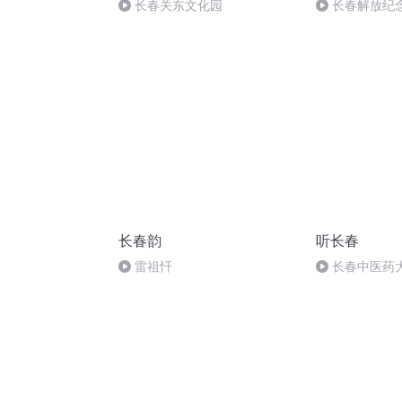
长春关东文化园
长春解放纪
长春韵
听长春
雷祖忏
长春中医药
体专家张丽秀
医院开展义诊