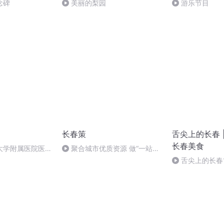
念碑
美丽的梨园
游乐节目
长春策
舌尖上的长春 |
长春美食
大学附属医院医联
聚合城市优质资源 做“一站式
教授走进农安县中
生活”创造者 ——专访诺睿德北
舌尖上的长春1
活动
方事业部副总经理段星羽