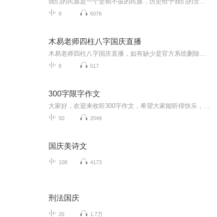
我们的民族是一个坚韧不拔的民族，历史给予我们的苦难都变成了闪着金光的勋章！我们的国家是一个龙腾虎跃的国家，那条巨龙正以不可阻挡之势崛起于神奇的东方！------------------------------------------------值此祖国70周年华诞之际，领先声创以诗歌向祖国献礼！用我们的声音、用我们的热血、用我们的灵魂诵读经典爱国篇章，歌颂我们的祖国！永远繁荣富强！
8
6076
木易老师四柱八字国庆直播
木易老师四柱八字国庆直播，如有缺少是官方系统删除，后期发现会补上，记得收藏关注
8
517
300字限字作文
大家好，欢迎来收听300字作文，希望大家能听得快乐，轻松，大家不要吐槽哟，如果我用的不好，提建议我会改正的哟。
50
2049
国庆美诗文
108
4173
刑法国庆
26
1.7万