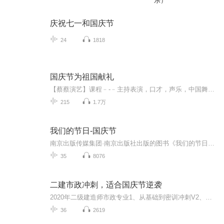
乐）
庆祝七一和国庆节
24
1818
国庆节为祖国献礼
【蔡蔡演艺】课程﹣-﹣主持表演，口才，声乐，中国舞，民族舞。独特的小舞台，专业的录音棚，每一位同学都能成为优秀的小明星。独特的教学模式，轻松上课，快乐学习！知名主持人，舞蹈家，高级教师任职授课！江南总校：河沟街42号三楼 18545856430江北分校...
215
1.7万
我们的节日-国庆节
南京出版传媒集团·南京出版社出版的图书《我们的节日》通过对中国节日文化和节日意义进行深度的挖掘，面向青少年群体构建独具特色的栏目内容，以此丰富春节、元宵节、清明节、端午节、七夕节、中秋节、重阳节等传统节日；六一节、教师节、国庆节等新兴节日的文化内涵和表现形式。促进青少年形成新的节日习俗，提升节日仪式感、认同感。音频作品由金陵朗读者联盟志愿者朗诵，南京音像出版社、金陵图书馆联合制作。
35
8076
二建市政冲刺，适合国庆节逆袭
2020年二级建造师市政专业1、从基础到密训冲刺V2、从精华课程到超压密押V3、0基础同步更新v4、持续更新到2020年考试V5、只要你跟着学让你一次稳拿证V6、渠道超压压题，超压三页纸等独家绝密压题!
36
2619