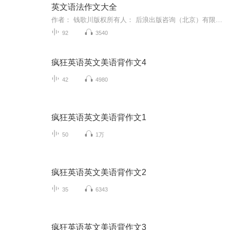
英文语法作文大全
作者： 钱歌川版权所有人： 后浪出版咨询（北京）有限责任公司仅供学习参考。侵删！！6之后7之前漏了一个《语句的合成》， 放到10(´･_･`)里面相同名字的，其实是同一个作品，只是因为上传的时候卡了，就变成了重复的了。
92
3540
疯狂英语英文美语背作文4
42
4980
疯狂英语英文美语背作文1
50
1万
疯狂英语英文美语背作文2
35
6343
疯狂英语英文美语背作文3