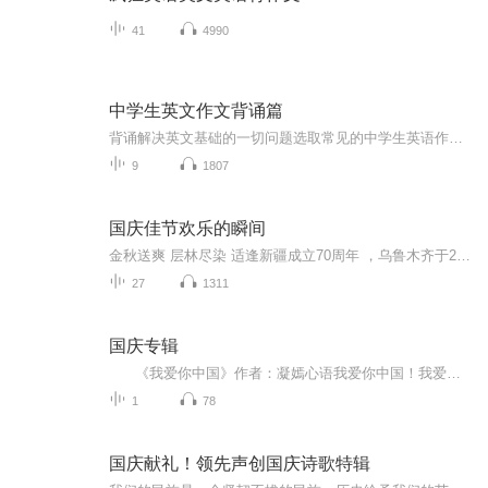
41
4990
中学生英文作文背诵篇
背诵解决英文基础的一切问题选取常见的中学生英语作文话题，帮助孩子改善语音、听力，提高英文基础水平。
9
1807
国庆佳节欢乐的瞬间
金秋送爽 层林尽染 适逢新疆成立70周年 ，乌鲁木齐于2025年9月23日迎来党中央和习大大带领的慰问团。新疆各族群众欢欣鼓舞，热烈欢迎。
27
1311
国庆专辑
《我爱你中国》作者：凝嫣心语我爱你中国！我爱你春天蓬勃的秧苗；我爱你秋日金黄的硕果。我爱你中国！我爱你青松气质，我爱你红梅品格！我爱你家乡的甜蔗好像乳汁滋润着我的心窝。我爱你中国，我要把最美的歌儿献给你，我的母亲我的祖国。我爱你中国，我爱...
1
78
国庆献礼！领先声创国庆诗歌特辑