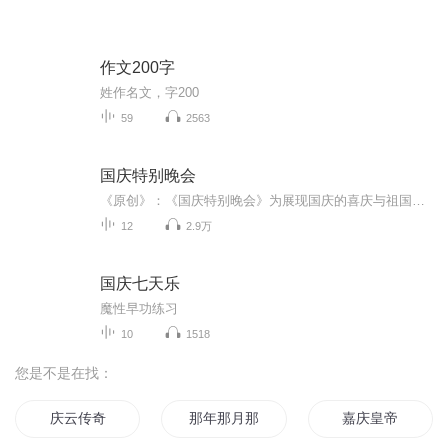
作文200字
姓作名文，字200
59
2563
国庆特别晚会
《原创》：《国庆特别晚会》为展现国庆的喜庆与祖国的深情我将以具体的场景切入从清晨升旗的庄严到街头巷尾的欢庆到历史与当下的交融，用优美的笔触传递对祖国的热爱与自豪！用诗歌和情感美文形式，歌颂祖国的繁荣富强，祝人民幸福安康！
12
2.9万
国庆七天乐
魔性早功练习
10
1518
您是不是在找：
庆云传奇
那年那月那时节
嘉庆皇帝