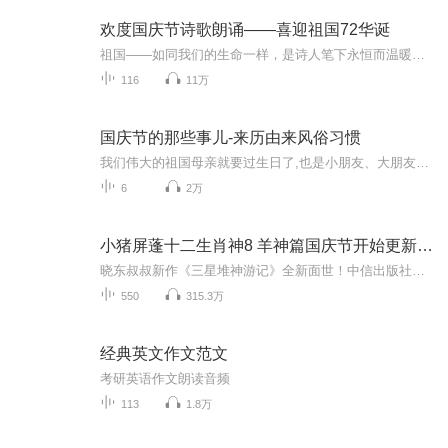
欢度国庆节诗歌朗诵——喜迎祖国72华诞
祖国——如同我们的生命一样，是诗人笔下永恒而温暖的主题。在祖国72周年华诞来临之际，特创建这个诗歌朗诵专辑，诵读经典爱国篇章，和大家一起歌颂祖国，向国庆的献礼！祝愿伟大的祖国繁荣富强，祝愿大家国庆节快乐，度过平安快乐的黄金周假期！
116
11万
国庆节的那些事儿-来历由来风俗习惯
我们伟大的祖国母亲就要过生日了,也是小朋友、大朋友们最喜欢的“国庆小长假”或说“黄金周”还有说”国庆7天乐”的，说法真是不一而足。那么“国庆节”是怎么来的？自古以来国庆节怎么庆贺？新中国国庆节的来历，以及新中国国庆节的庆贺方式又有哪些呢？ ...
6
2万
小猪屏蓬十二生肖神8 羊神篇国庆节开始更新啦！
晓东叔叔新作《三星堆神游记》全新面世！中信出版社出版！京东当当淘宝均有售！点蓝色字收听——《小猪屏蓬爆笑日记2024》《小猪屏蓬爆笑日记2》《小猪屏蓬爆笑日记1》让你笑得喘不上气！《我进故宫当富翁——小猪屏蓬故宫财商笔记》教你成为大富翁！《小...
550
315.3万
经典英文作文范文
考研英语作文朗读音频
113
1.8万