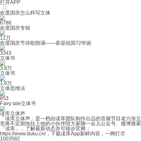
打开APP
欢度国庆怎么样写立体
6788
欢度国庆专辑
11万
欢度国庆节诗歌朗诵——喜迎祖国72华诞
3343
立体书
3.8万
立体书
1.9万
立体思维法
853
Fairy tale立体书
读库立体声
「读库立体声」是一档由读库团队制作出品的音频节目老六张立
宪将不定期地拉上他的小伙伴陪大家聊一会儿公众号、微博搜索
「读库」，了解最新动态亦可移步官网：
https://www.duku.cn/，下载读库App新鲜内容，一网打尽
100
3582