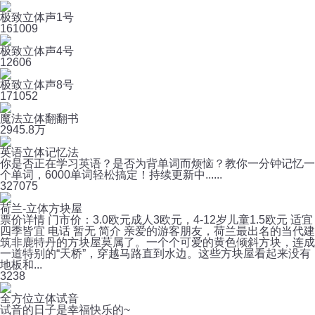
极致立体声1号
16
1009
极致立体声4号
12
606
极致立体声8号
17
1052
魔法立体翻翻书
29
45.8万
英语立体记忆法
你是否正在学习英语？是否为背单词而烦恼？教你一分钟记忆一
个单词，6000单词轻松搞定！持续更新中......
32
7075
荷兰-立体方块屋
票价详情 门市价：3.0欧元成人3欧元，4-12岁儿童1.5欧元 适宜
四季皆宜 电话 暂无 简介 亲爱的游客朋友，荷兰最出名的当代建
筑非鹿特丹的方块屋莫属了。一个个可爱的黄色倾斜方块，连成
一道特别的“天桥”，穿越马路直到水边。这些方块屋看起来没有
地板和...
3
238
全方位立体试音
试音的日子是幸福快乐的~