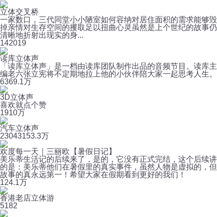
立体交叉桥
一家数口，三代同堂小小陋室如何容纳对居住面积的需求能够毁
掉亲情对生存空间的攫取足以扭曲心灵虽然是上个世纪的故事仍
清晰地折射出现实的身...
14
2019
读库立体声
「读库立体声」是一档由读库团队制作出品的音频节目。读库主
编老六张立宪将不定期地拉上他的小伙伴陪大家一起思考人生。
63
69.1万
3D立体声
喜欢就点个赞
19
10万
汽车立体声
2304
3153.3万
欢度每一天｜三丽欧【暑假日记】
美乐蒂生活记的后续来了，是的，它没有正式完结，这个后续讲
的是：美乐蒂他们在暑假里的真实事件，虽然人物是虚拟的，但
故事的真永远第一！希望大家在假期看到更好的我们！
12
4.1万
香港老店立体游
5
182