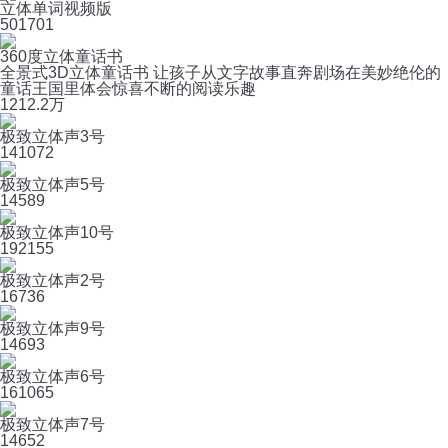
立体单词视频版
50
1701
360度立体童话书
全景式3D立体童话书 让孩子从文字故事直奔剧场在美妙绝伦的
童话王国里体会惊喜不断的阅读乐趣
12
12.2万
极致立体声3号
14
1072
极致立体声5号
14
589
极致立体声10号
19
2155
极致立体声2号
16
736
极致立体声9号
14
693
极致立体声6号
16
1065
极致立体声7号
14
652