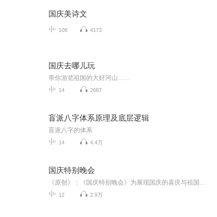
国庆美诗文
108
4173
国庆去哪儿玩
带你游览祖国的大好河山……
14
2687
盲派八字体系原理及底层逻辑
盲派八字的体系
14
4.4万
国庆特别晚会
《原创》：《国庆特别晚会》为展现国庆的喜庆与祖国的深情我将以具体的场景切入从清晨升旗的庄严到街头巷尾的欢庆到历史与当下的交融，用优美的笔触传递对祖国的热爱与自豪！用诗歌和情感美文形式，歌颂祖国的繁荣富强，祝人民幸福安康！
12
2.9万