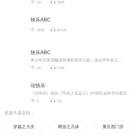
19
1903
快乐ABC
1539
33.4万
快乐ABC
青少年宫英语畅游班课程英语儿歌；适合学年前儿...
19
1748
论快乐
《论快乐》选自《写在人生边上》(中国社会科学出版社 1990年版)。当代学者孔庆东认为，钱钟书的散文不是简单的幽默，他的机智和讽刺既能使读者发出会心的微笑甚至大笑，更能让你在笑过之后留下深刻的印象，留下深深的思索。《人类独有的笑》选自《名家经典...
5
211
您是不是在找：
穿越之大庆帝国
网游之凡体字
重生西门庆