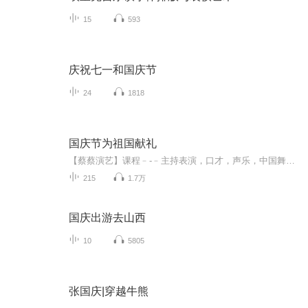
15
593
庆祝七一和国庆节
24
1818
国庆节为祖国献礼
【蔡蔡演艺】课程﹣-﹣主持表演，口才，声乐，中国舞，民族舞。独特的小舞台，专业的录音棚，每一位同学都能成为优秀的小明星。独特的教学模式，轻松上课，快乐学习！知名主持人，舞蹈家，高级教师任职授课！江南总校：河沟街42号三楼 18545856430江北分校...
215
1.7万
国庆出游去山西
10
5805
张国庆|穿越牛熊