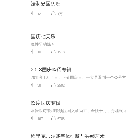
法制史国庆班
12
1万
国庆七天乐
魔性早功练习
10
1518
2018国庆吟诵专辑
2018年10月1日，正值国庆日。一大早看到一个公号文章，正是文天祥的《己卯十月一日至燕越五日罹狴犴有感而赋》。当然，彼十一非当今的十一。不过数字的巧合还是让人感触，今天拿来读一读，体味一番历史英杰的民族情怀，恰也当时。 根据诗题来看，这组诗是写于十月一日至十月五日之间，是文天祥被俘之后所作，这些诗作不仅有凛凛正气，更也能看的到他百端交集的复杂情感。另一首于右任先生的《望大陆》，微信公号有称《望乡》，一句“山之上国之殇”荡气回肠，一并兴起拿来读了一读。仓促间多有瑕疵...
38
2592
欢度国庆专辑
本辑以诗歌和歌颂祖国文章为主，金秋十月，丹桂飘香，在这个充满丰收喜悦的季节里，我们满怀激动和自豪，迎来了中华人民共和国76周年华诞。这不仅是一个庄重的纪念日，更是全体中华儿女共同欢庆的盛大的节日，承载着深厚的民族情感和历史意义.
167
6788
埃里克吉尔谈字体排版与装帧艺术