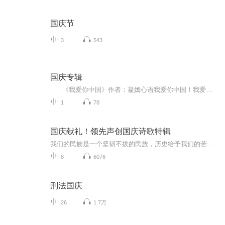
国庆节
3
543
国庆专辑
《我爱你中国》作者：凝嫣心语我爱你中国！我爱你春天蓬勃的秧苗；我爱你秋日金黄的硕果。我爱你中国！我爱你青松气质，我爱你红梅品格！我爱你家乡的甜蔗好像乳汁滋润着我的心窝。我爱你中国，我要把最美的歌儿献给你，我的母亲我的祖国。我爱你中国，我爱...
1
78
国庆献礼！领先声创国庆诗歌特辑
我们的民族是一个坚韧不拔的民族，历史给予我们的苦难都变成了闪着金光的勋章！我们的国家是一个龙腾虎跃的国家，那条巨龙正以不可阻挡之势崛起于神奇的东方！------------------------------------------------值此祖国70周年华诞之际，领先声创以诗歌向祖国献礼！用我们的声音、用我们的热血、用我们的灵魂诵读经典爱国篇章，歌颂我们的祖国！永远繁荣富强！
8
6076
刑法国庆
26
1.7万