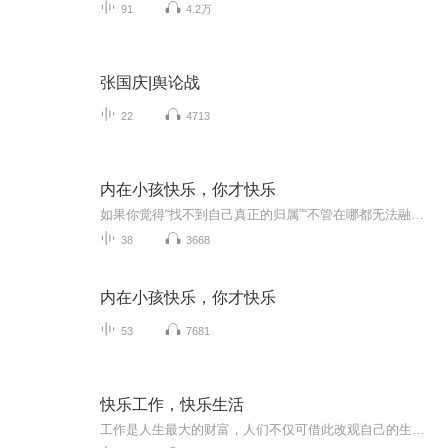
91
4.2万
张国庆|舆论战
22
4713
内在小孩快乐，你才快乐
如果你觉得“找不到自己真正的归属”“不管在哪都无法融入”，这本书能为你烦躁的情绪带来解决的端倪。
38
3668
内在小孩快乐，你才快乐
53
7681
快乐工作，快乐生活
工作是人生最大的财富，人们不仅可借此改观自己的生存境况，满足心理上的各种欲望，还可以借此肯定自己的人生的价值，以及作为社会大家庭一分子的生命意义。认真选择职业，认真对待工作，成就美好生活。