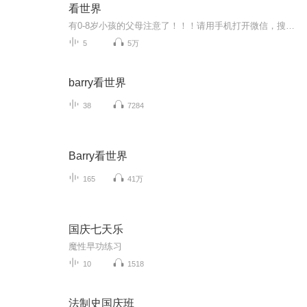
看世界
有0-8岁小孩的父母注意了！！！请用手机打开微信，搜索公众号：【有娃必看】———为了你小孩的美好未来请好好看看里面关于育儿、儿童教育全方面的权威专业知识吧！
5
5万
barry看世界
38
7284
Barry看世界
165
41万
国庆七天乐
魔性早功练习
10
1518
法制史国庆班