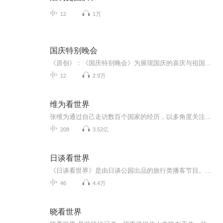
12
1万
国庆特别晚会
《原创》：《国庆特别晚会》为展现国庆的喜庆与祖国的深情我将以具体的场景切入从清晨升旗的庄严到街头巷尾的欢庆到历史与当下的交融，用优美的笔触传递对祖国的热爱与自豪！用诗歌和情感美文形式，歌颂祖国的繁荣富强，祝人民幸福安康！
12
2.9万
维为看世界
张维为通过自己走访数百个国家的经历，以多角度关注世界政局变化，跟进社会热门话题，见微知著的分析国际局势。《维为看世界》将以张维为深度解构西方话语，为听众呈现全新国际视野，看懂中国道路。每周一、四晚 6 点，准时相约！
208
3.52亿
日谈看世界
《日谈看世界》是由日谈公园出品的旅行类播客节目。我们畅聊世界各地的历史人文和自然奇观，分享过往旅途中的难忘经历。每一期节目都是一次出发，期待和你一起，打开自己，看见世界，发现美。
46
4.4万
晓看世界