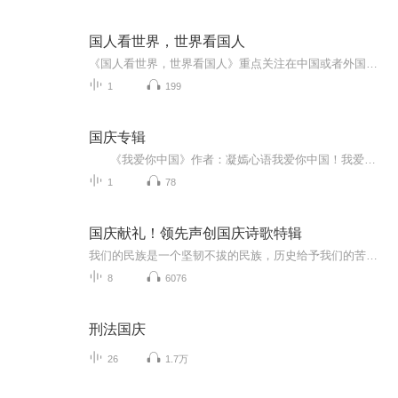
国人看世界，世界看国人
《国人看世界，世界看国人》重点关注在中国或者外国工作、学习、生活的外国人，如何看待中国、如何感知中国。同时关注在外国工作、学习、生活的中国人，他们被外国是如何看待和对待的，关注希望通过他们的视角和语言，向世界介绍一个真实的中国，也让更多...
1
199
国庆专辑
《我爱你中国》作者：凝嫣心语我爱你中国！我爱你春天蓬勃的秧苗；我爱你秋日金黄的硕果。我爱你中国！我爱你青松气质，我爱你红梅品格！我爱你家乡的甜蔗好像乳汁滋润着我的心窝。我爱你中国，我要把最美的歌儿献给你，我的母亲我的祖国。我爱你中国，我爱...
1
78
国庆献礼！领先声创国庆诗歌特辑
我们的民族是一个坚韧不拔的民族，历史给予我们的苦难都变成了闪着金光的勋章！我们的国家是一个龙腾虎跃的国家，那条巨龙正以不可阻挡之势崛起于神奇的东方！------------------------------------------------值此祖国70周年华诞之际，领先声创以诗歌向祖国献礼！用我们的声音、用我们的热血、用我们的灵魂诵读经典爱国篇章，歌颂我们的祖国！永远繁荣富强！
8
6076
刑法国庆
26
1.7万