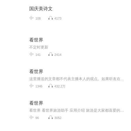
国庆美诗文
108
4173
看世界
不定时更新
141
2414
看世界
这里播送的文章都不代表主播本人的观点。如果听友在此讨论文章观点，本主播会视自己的兴趣决定是否参与。专辑内所选读的文章及插图全是非盈利义务播送，与听友分享。如果发布在本专辑里的文章或者著作的版权方不同意本主播对其作品的非盈利播送，敬请告知...
1346
432.2万
看世界
看世界 看世界旅游助手 应用介绍 旅游是大家都喜爱的方式出门旅行需要做好充足准备-设定旅行计划,添加想要打卡的旅游景点!-记录已去过的景点美好时光!-准备工作,生...
96
3052