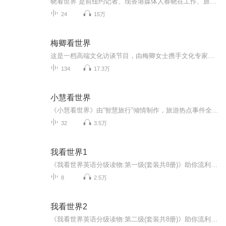
晓看世界 是前纽约记者、现香港媒体人春晓在工作、旅行中的所见所感。
24
15万
梅卿看世界
这是一档高端文化访谈节目，由梅卿女士携手文化专家，对话各国驻华大使，以全球视野和角度，对各国文化进行深度挖掘，在传承中国传统文化的同时，也让中国文化走向世界。
134
17.3万
小慧看世界
《小慧看世界》由“智慧旅行”倾情制作，旅游热点事件全接触。
32
3.5万
我看世界1
《我看世界英语分级读物:第一级(套装共8册)》助你流利阅读、英语语法、知识学习同步搞定！涵盖生活、自然、社会、科学、常识等多主题内容！
8
2.5万
我看世界2
《我看世界英语分级读物:第二级(套装共8册)》助你流利阅读、英语语法、知识学习同步搞定！涵盖生活、自然、社会、科学、常识等多主题内容！