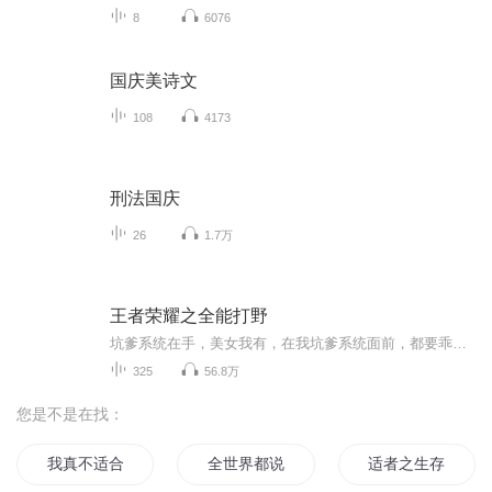
8
6076
国庆美诗文
108
4173
刑法国庆
26
1.7万
王者荣耀之全能打野
坑爹系统在手，美女我有，在我坑爹系统面前，都要乖乖臣服在我的脚下，什么游戏大神、最强主播，在我坑爹系统面前，秒的连渣都不剩。 少年李峰如何带着自己兄弟一步步踏上荣耀巅峰，如何成为最强王者。
325
56.8万
您是不是在找：
我真不适合当盟主
全世界都说我们不合适
适者之生存