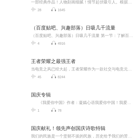
一部经典作品！人物刻画细腻！情节起伏吸引人。根据听众的喜好而精选，声音清晰，感染力强。感情色彩浓厚。。就是对我们的最大支持和厚爱。每天加班很辛苦，您就动动手指支持一下吧！一部经典作品！人物刻画细腻！情节起伏吸引人。根据听众的喜好而精选，声音清晰，感染力强。感情色彩浓厚。。就是对我们的最大支持和厚爱。每天加班很辛苦，您就动动手指支持一下吧！一部经典作品！人物刻画细腻！情节起伏吸引人。根据听众的喜好而精选，声音清晰，感染力强。感情色彩浓厚。。就是对我们的最大支持和厚爱。每天加班很...
28
1645
（百度贴吧、兴趣部落）日吸几千流量
（百度贴吧、兴趣部落）日吸几千流量 第一节：了解百度贴吧、兴趣部落的组成部分，根据自己，学会给自己初略定位 第二节：分析对手学会去借鉴，定位自己，学会“养兵”，账号、布局、素材 第三节：分析对手、学会取长补短、起标、发文、合理带广告，不...
4
4916
王者荣耀之最强王者
当电竞之风已经大起，王者荣耀作为一款社交与电竞元素共存的游戏已经是席卷了各个年龄段的人，它是秒级以下的操作手速、团队五人的精心配合、极速反应的华丽意识支撑起来的一场对决，当然，还有在美女面前大秀五杀的淋漓快感……
45
8244
国庆专辑
《我爱你中国》作者：凝嫣心语我爱你中国！我爱你春天蓬勃的秧苗；我爱你秋日金黄的硕果。我爱你中国！我爱你青松气质，我爱你红梅品格！我爱你家乡的甜蔗好像乳汁滋润着我的心窝。我爱你中国，我要把最美的歌儿献给你，我的母亲我的祖国。我爱你中国，我爱...
1
78
国庆献礼！领先声创国庆诗歌特辑
我们的民族是一个坚韧不拔的民族，历史给予我们的苦难都变成了闪着金光的勋章！我们的国家是一个龙腾虎跃的国家，那条巨龙正以不可阻挡之势崛起于神奇的东方！------------------------------------------------值此祖国70周年华诞之际，领先声创以诗歌向祖国献礼！用我们的声音、用我们的热血、用我们的灵魂诵读经典爱国篇章，歌颂我们的祖国！永远繁荣富强！