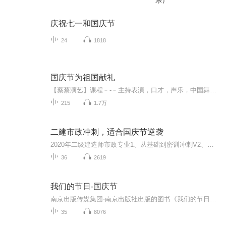
乐）
庆祝七一和国庆节
24
1818
国庆节为祖国献礼
【蔡蔡演艺】课程﹣-﹣主持表演，口才，声乐，中国舞，民族舞。独特的小舞台，专业的录音棚，每一位同学都能成为优秀的小明星。独特的教学模式，轻松上课，快乐学习！知名主持人，舞蹈家，高级教师任职授课！江南总校：河沟街42号三楼 18545856430江北分校...
215
1.7万
二建市政冲刺，适合国庆节逆袭
2020年二级建造师市政专业1、从基础到密训冲刺V2、从精华课程到超压密押V3、0基础同步更新v4、持续更新到2020年考试V5、只要你跟着学让你一次稳拿证V6、渠道超压压题，超压三页纸等独家绝密压题!
36
2619
我们的节日-国庆节
南京出版传媒集团·南京出版社出版的图书《我们的节日》通过对中国节日文化和节日意义进行深度的挖掘，面向青少年群体构建独具特色的栏目内容，以此丰富春节、元宵节、清明节、端午节、七夕节、中秋节、重阳节等传统节日；六一节、教师节、国庆节等新兴节日的文化内涵和表现形式。促进青少年形成新的节日习俗，提升节日仪式感、认同感。音频作品由金陵朗读者联盟志愿者朗诵，南京音像出版社、金陵图书馆联合制作。
35
8076