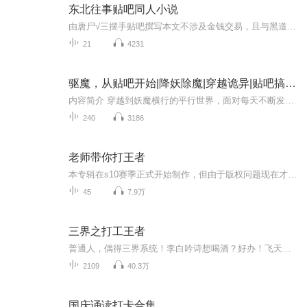
东北往事贴吧同人小说
由唐尸√三摆手贴吧撰写本文不涉及金钱交易，且与黑道风云原著有任何关系，作者及演播者均无金钱收入本专辑完全免费，永远免费二狗迟迟不写大结局，托更了N年，估计也很难写下去了，这本同人小说写的很不错，结局也很完美，圆上了原文大结局
21
4231
驱魔，从贴吧开始|降妖除魔|穿越诡异|贴吧搞笑|玄幻升级|精品多人有声剧
内容简介 穿越到妖魔横行的平行世界，面对每天不断发生的诡异事件，作为捉鬼侦探兼贴吧吧主，周良最近很烦躁。 钟馗：“大胆妖孽，伏魔大将军在此，尔等还不速速伏法！” 燕赤霞：“天地无极，乾坤借法！” 林九叔：“遇到僵尸莫要怕，九叔教...
240
3186
老师带你打王者
本专辑在s10赛季正式开始制作，但由于版权问题现在才能上传到喜马拉雅fm上，所以对听众小伙伴们表示抱歉，相关节目和时间可能会有所冲突，不喜勿喷，欢迎大家加入群聊Q：736382071一起讨论，一起上分，一起进步！
45
7.9万
三界之打工王者
普通人，偶得三界系统！李白吟诗想喝酒？好办！飞天茅台走起！任务奖励，龙泉匕首、靠山符！通天教主最近感觉很烦？有点难搞哦？什么？送我八九玄功？！那……肥宅快乐水配华子。什么？！杨贵妃要送我原…
2109
40.3万
国庆诵读打卡合集