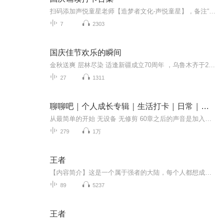
扫码添加声悦童星老师【造梦者文化-声悦童星】，备注“诵读打卡”报名，已添加好友的，直接发送“诵读打卡”报名，报名成功后进入社群。
7
2303
国庆佳节欢乐的瞬间
金秋送爽 层林尽染 适逢新疆成立70周年 ，乌鲁木齐于2025年9月23日迎来党中央和习大大带领的慰问团。新疆各族群众欢欣鼓舞，热烈欢迎。
27
1311
聊聊吧｜个人成长专辑｜生活打卡｜日常｜音频贴吧
从最简单的开始 无设备 无修剪 60章之后的声音是加入了声卡设备的 想了想 还是决定用这张最开始的专辑 也希望可以听到更多的意见 说话是一件最简单的事 可好好说话却应该是一件最不简单的事了 所以 放平心态 开始练习
279
1万
王者
【内容简介】这是一个属于强者的大陆，每个人都想成为大陆的最强人—王者。小小少年为得到最强的称号而闯荡大陆，在接二连三的困难提升着自己的龙灵，为得到最强称号而不懈努力着【作者简介】十月芹菜【精彩片段】四位青年都无动于衷，叹息地摇了摇头，对...
89
5237
王者