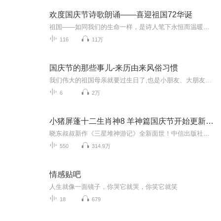
欢度国庆节诗歌朗诵——喜迎祖国72华诞
祖国——如同我们的生命一样，是诗人笔下永恒而温暖的主题。在祖国72周年华诞来临之际，特创建这个诗歌朗诵专辑，诵读经典爱国篇章，和大家一起歌颂祖国，向国庆的献礼！祝愿伟大的祖国繁荣富强，祝愿大家国庆节快乐，度过平安快乐的黄金周假期！
116
11万
国庆节的那些事儿-来历由来风俗习惯
我们伟大的祖国母亲就要过生日了,也是小朋友、大朋友们最喜欢的“国庆小长假”或说“黄金周”还有说”国庆7天乐”的，说法真是不一而足。那么“国庆节”是怎么来的？自古以来国庆节怎么庆贺？新中国国庆节的来历，以及新中国国庆节的庆贺方式又有哪些呢？ ...
6
2万
小猪屏蓬十二生肖神8 羊神篇国庆节开始更新啦！
晓东叔叔新作《三星堆神游记》全新面世！中信出版社出版！京东当当淘宝均有售！点蓝色字收听——《小猪屏蓬爆笑日记2024》《小猪屏蓬爆笑日记2》《小猪屏蓬爆笑日记1》让你笑得喘不上气！《我进故宫当富翁——小猪屏蓬故宫财商笔记》教你成为大富翁！《小...
550
314.9万
情感贴吧
人生就像一面镜子，你哭它就哭，你笑它就笑
18
679