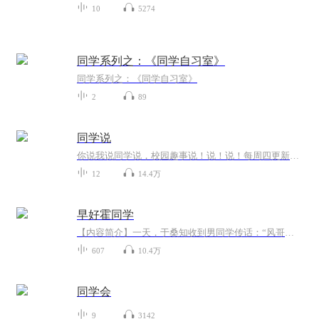
10
5274
同学系列之：《同学自习室》
同学系列之：《同学自习室》
2
89
同学说
你说我说同学说，校园趣事说！说！说！每周四更新，敬请期待！你身边有什么学校中的趣事囧事糗事吗？想参与我们的吐槽吗？下载高考蜂背APP，每周六我们将在日报专栏开放下期话题投稿，只要你的留言够奇葩，就有机会在节目中被读出哦~！更多内容，请安装高...
12
14.4万
早好霍同学
【内容简介】一天，于桑知收到男同学传话：“风哥叫你放学后去北门小树林！”“风哥”即霍风，他逃课打架成绩吊车尾，是校内大名鼎鼎的坏学生！突然被他传唤，于桑知害怕了整整一天。最后没办法，只能求救班主任。于是放学后，班主任提着扫把杀到小树林，...
607
10.4万
同学会
9
3142