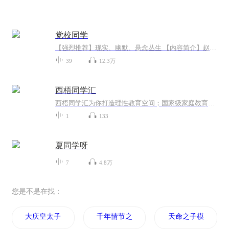
党校同学
【强烈推荐】现实、幽默、悬念丛生 【内容简介】赵荣昌、蔡波和叶家福曾是省委党校培训班的同学，三人有着各自不同的出身背景和生活经历。在校期间他们分别遭遇事情，通过互相帮助与支撑，建立了深厚情谊。毕业后回到各自的工作岗位发生的一系列现实、幽...
39
12.3万
西梧同学汇
西梧同学汇为你打造理性教育空间；国家级家庭教育指导师直接走入您的生活，让正在为教育苦恼和困惑的你找心灵的依靠，疾病的良方，梧桐老师将会把十多年的教育经验无私奉献给每一位忠实的粉丝；本专辑每周一更，粉丝量达到1000人，播放量达到10000人，将开...
1
133
夏同学呀
7
4.8万
您是不是在找：
大庆皇太子
千年情节之三生三世
天命之子模板