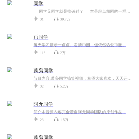
同学
同学见同学就是搞破鞋？ 本是起点相同的一群青春少年，经历过各自的人生洗练获得了不同的地位以及身份，一穷二白但怀揣文学梦的非编制协警郑晓彬，最是热衷同学情谊，同学之间的出轨以及婚外情让他心痛，他希望能够守住同学之间纯洁的...
31
39.7万
币同学
每天学习进步一点点。看清币圈，但依然热爱币圈。币同学将分为以下板块：1.基础知识。2.项目笔记。3.读书笔记。4.思考笔记。5.币圈人物。6.行情分享。7.日常杂谈。感谢关注，一起学习，共同成长，和而不同....
113
2万
萧枭同学
节目内容:萧枭同学搞笑视频，希望大家喜欢，天天开心，感谢支持，喜欢可以点个关注再走哦
32
5.2万
阿允同学
简介本音频内容完全源自阿允同学团队的原创作品，原始作品的完整版权和所有知识产权均归属于阿允同学团队或其指定权利人本人仅为搬运者，并非原创作者，也不享有任何版权，本人对原始作品进行了翻录，简单剪辑等操作，未对作品的核心创意，实质性内容进行...
23
1.5万
萧枭同学