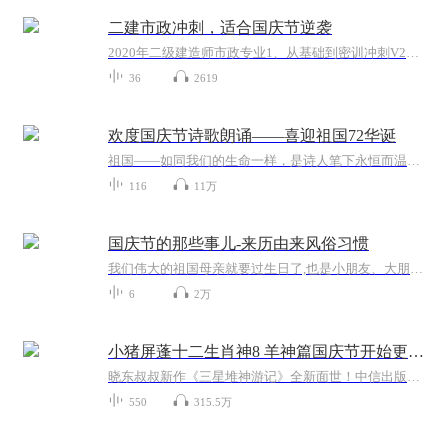
二建市政冲刺，适合国庆节逆袭
2020年二级建造师市政专业1、从基础到密训冲刺V2、从精华课程到超压密押V3、0基础同步更新v4、持续更新到2020年考试V5、只要你跟着学让你一次稳拿证V6、渠道超压压题，超压三页纸等独家绝密压题!
36
2619
欢度国庆节诗歌朗诵——喜迎祖国72华诞
祖国——如同我们的生命一样，是诗人笔下永恒而温暖的主题。在祖国72周年华诞来临之际，特创建这个诗歌朗诵专辑，诵读经典爱国篇章，和大家一起歌颂祖国，向国庆的献礼！祝愿伟大的祖国繁荣富强，祝愿大家国庆节快乐，度过平安快乐的黄金周假期！
116
11万
国庆节的那些事儿-来历由来风俗习惯
我们伟大的祖国母亲就要过生日了,也是小朋友、大朋友们最喜欢的“国庆小长假”或说“黄金周”还有说”国庆7天乐”的，说法真是不一而足。那么“国庆节”是怎么来的？自古以来国庆节怎么庆贺？新中国国庆节的来历，以及新中国国庆节的庆贺方式又有哪些呢？ ...
6
2万
小猪屏蓬十二生肖神8 羊神篇国庆节开始更新啦！
晓东叔叔新作《三星堆神游记》全新面世！中信出版社出版！京东当当淘宝均有售！点蓝色字收听——《小猪屏蓬爆笑日记2024》《小猪屏蓬爆笑日记2》《小猪屏蓬爆笑日记1》让你笑得喘不上气！《我进故宫当富翁——小猪屏蓬故宫财商笔记》教你成为大富翁！《小...
550
315.5万