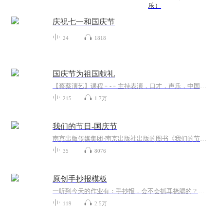
乐）
庆祝七一和国庆节
24
1818
国庆节为祖国献礼
【蔡蔡演艺】课程﹣-﹣主持表演，口才，声乐，中国舞，民族舞。独特的小舞台，专业的录音棚，每一位同学都能成为优秀的小明星。独特的教学模式，轻松上课，快乐学习！知名主持人，舞蹈家，高级教师任职授课！江南总校：河沟街42号三楼 18545856430江北分校...
215
1.7万
我们的节日-国庆节
南京出版传媒集团·南京出版社出版的图书《我们的节日》通过对中国节日文化和节日意义进行深度的挖掘，面向青少年群体构建独具特色的栏目内容，以此丰富春节、元宵节、清明节、端午节、七夕节、中秋节、重阳节等传统节日；六一节、教师节、国庆节等新兴节日的文化内涵和表现形式。促进青少年形成新的节日习俗，提升节日仪式感、认同感。音频作品由金陵朗读者联盟志愿者朗诵，南京音像出版社、金陵图书馆联合制作。
35
8076
原创手抄报模板
一听到今天的作业有：手抄报，会不会抓耳挠腮的？一起来看看，总有您需要的模板在这里。
119
2.5万