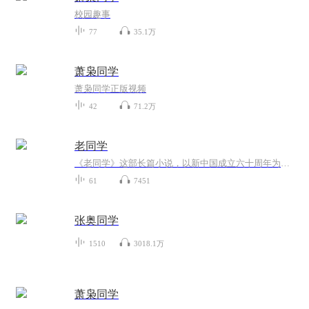
校园趣事
77
35.1万
萧枭同学
萧枭同学正版视频
42
71.2万
老同学
《老同学》这部长篇小说，以新中国成立六十周年为背景，以老同学怀旧为基本节调，在浓浓的怀旧氛围中，描述了不同时期老同学的人生追求以及人物命运的变化。阚炜这位国内投创界的跷楚，阔别多年回到少年时期学习、生活的白城，力行投资创业，支持白城的改...
61
7451
张奥同学
1510
3018.1万
萧枭同学