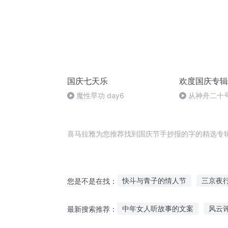
国庆七天乐
欢度国庆专辑
魔性早功 day6
从神舟二十
的“隐形实力”
喜马拉雅为您推荐找到国庆节手抄报的字的精选专
快斗与青子的情人节
三京夜
您是不是在找：
在异世界抄书的那些日子
重
中年女人听故事的文案
风云
最新搜索推荐：
那年那月那时节
女权世界的