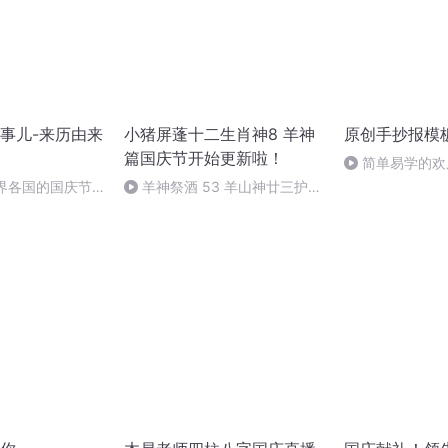
事儿-来历由来
小猪屏蓬十二生肖神8 羊神
原创手抄报模
篇国庆节开始更新啦！
简单易学的欢
#一分钟手抄报
世界各国的国庆节-
羊神祭酒 53 羊山神廿三护祭
事儿
坛 敬天地白泽做祭酒（4）