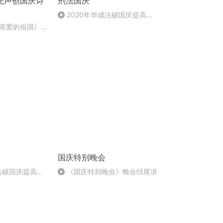
先声创国庆诗
刑法国庆
2020年华成法硕国庆提高班
刑法陈 (26)
亲爱的祖国》温
国庆特别晚会
成法硕国庆提高班
《国庆特别晚会》晚会结尾语
)