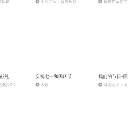
国庆课
山河共庆，盛世长歌
祝福你亲爱的
献礼
庆祝七一和国庆节
我们的节日-
跑吧少年》
囚歌
诗词朗诵：沁
读者：张继军