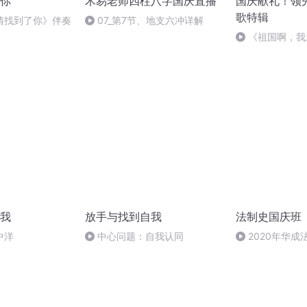
你
木易老师四柱八字国庆直播
国庆献礼！领
歌特辑
情找到了你》伴奏
07_第7节、地支六冲详解
《祖国啊，我
婉
我
放手与找到自我
法制史国庆班
中洋
中心问题：自我认同
2020年华
法制史马志冰 (12