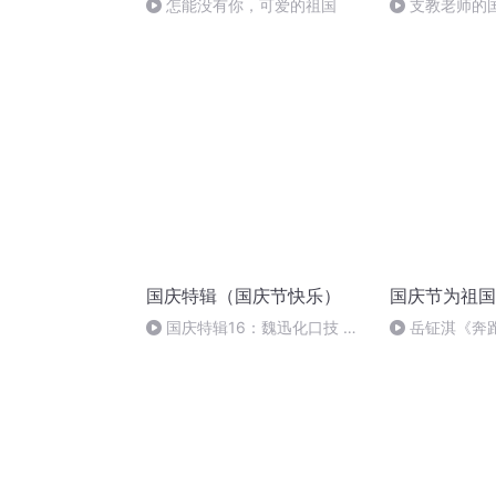
怎能没有你，可爱的祖国
支教老师的
国庆特辑（国庆节快乐）
国庆节为祖国
国庆特辑16：魏迅化口技 二
岳钲淇《奔
胡 东方红+一般唱法和原生态