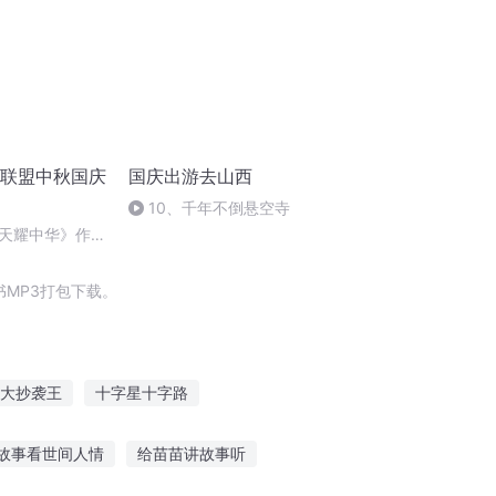
诵联盟中秋国庆
国庆出游去山西
10、千年不倒悬空寺
天耀中华》作
MP3打包下载。
大抄袭王
十字星十字路
太子
穿越之大庆帝国
异能重生西门庆
故事看世间人情
给苗苗讲故事听