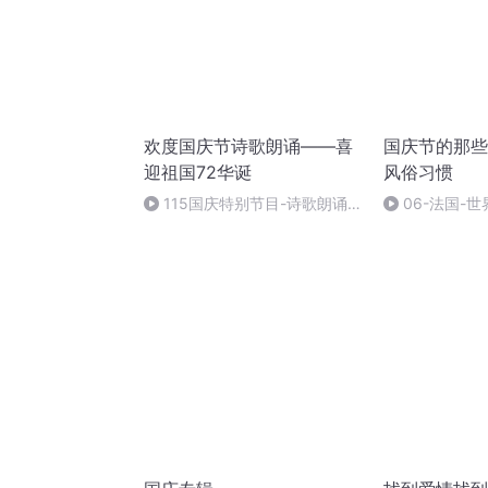
欢度国庆节诗歌朗诵——喜
国庆节的那些
迎祖国72华诞
风俗习惯
115国庆特别节目-诗歌朗诵-
06-法国-
中国梦
国庆节的那些