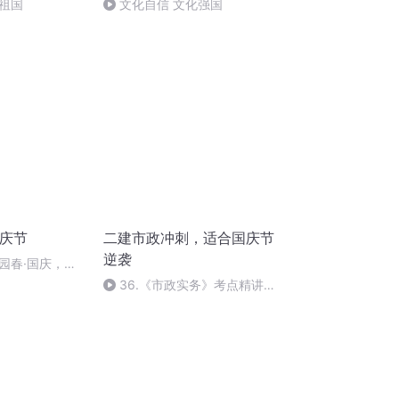
祖国
文化自信 文化强国
国庆节
二建市政冲刺，适合国庆节
逆袭
园春·国庆，朗
36.《市政实务》考点精讲第
36节课_2020926212025