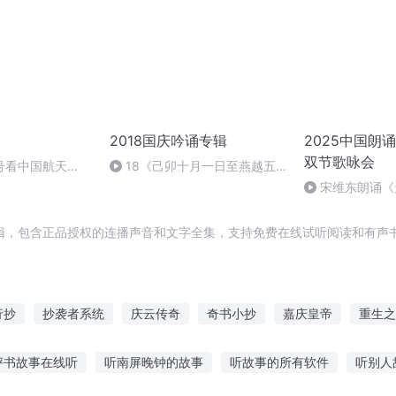
2018国庆吟诵专辑
2025中国朗
双节歌咏会
号看中国航天
18《己卯十月一日至燕越五
日罹狴犴有感而赋》组律18首
宋维东朗诵《
文天祥 自由吟诵
者：碑林路人
辑，包含正品授权的连播声音和文字全集，支持免费在线试听阅读和有声书
行抄
抄袭者系统
庆云传奇
奇书小抄
嘉庆皇帝
重生之
庆儿女
诸天抄文人
千年情节之三生三世
一人有庆
大庆皇
评书故事在线听
听南屏晚钟的故事
听故事的所有软件
听别人
文抄公
千年夜行抄
最后一个情人节