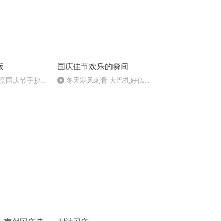
板
国庆佳节欢乐的瞬间
度国庆节手抄报
冬天寒风刺骨 大巴扎好似温
暖的春天