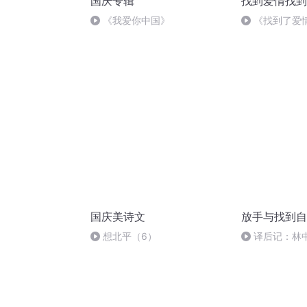
国庆专辑
找到爱情找到
《我爱你中国》
《找到了爱
国庆美诗文
放手与找到自
想北平（6）
译后记：林