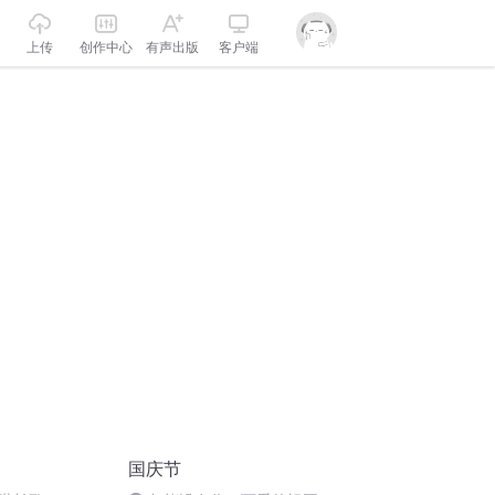
上传
创作中心
有声出版
客户端
国庆节