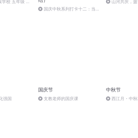
结）
学校 五年级 孙
山河共庆，盛
国庆中秋系列打卡十二：当阳
桥
国庆节
中秋节
化强国
支教老师的国庆课
西江月・中秋