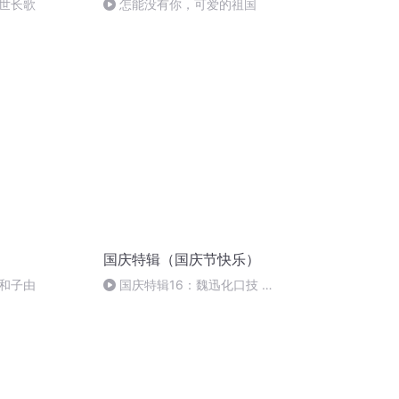
世长歌
怎能没有你，可爱的祖国
国庆特辑（国庆节快乐）
和子由
国庆特辑16：魏迅化口技 二
胡 东方红+一般唱法和原生态