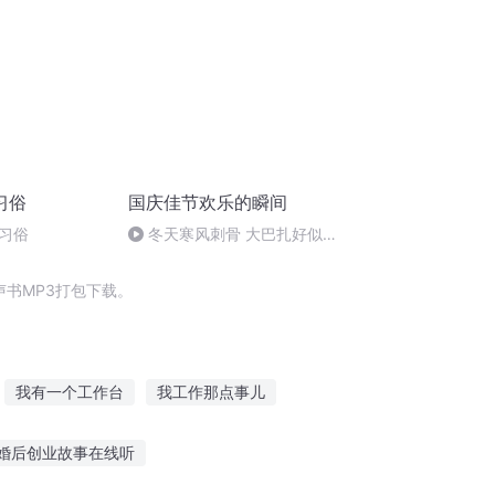
习俗
国庆佳节欢乐的瞬间
习俗
冬天寒风刺骨 大巴扎好似温
暖的春天
书MP3打包下载。
我有一个工作台
我工作那点事儿
末日工作组
厨神的工作
大庆皇太子
婚后创业故事在线听