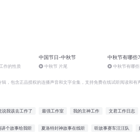
中国节日-中秋节
中秋节有哪些
会工作的性质
中秋节 片尾
中秋节有哪些
专辑，包含正品授权的连播声音和文字全集，支持免费在线试听阅读和有声
统说我该去工作了
最强工作室
我的主神工作
文君工作日志
我的工作是皇妃
异界工作者
庆云传奇
穿越之大庆帝国
妈讲个故事给我听
夏洛特封神故事在线听
听故事赛车汪汪队
室
一人有庆