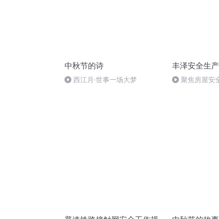
中秋节的诗
丰泽安全生产
西江月·世事一场大梦
聚焦房屋安
领导带队开展
育，强调要居