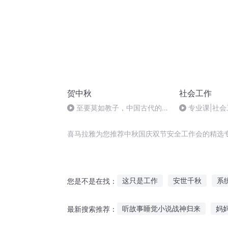
贺中秋
社会工作
至要莫如教子，中国古代的家
专业课|社
规家训
喜马拉雅为您推荐中秋国庆双节安全工作会的精选
这只是工作
安世千秋
系
您是不是在找：
重庆儿女
我的工作是旅行
听故事睡觉小说战神归来
妈
最新搜索推荐：
安庆年记事
我只是一个工作