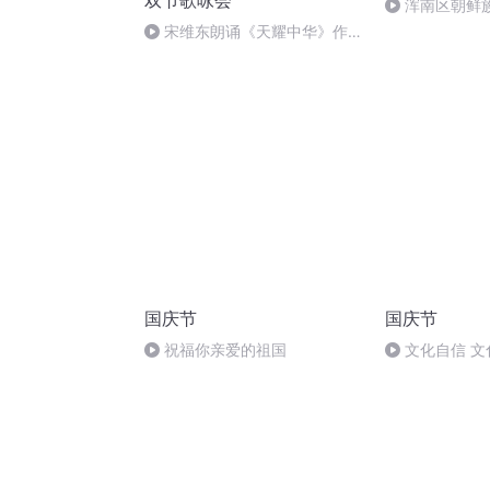
双节歌咏会
浑南区朝鲜族
多永
宋维东朗诵《天耀中华》作
者：碑林路人
国庆节
国庆节
祝福你亲爱的祖国
文化自信 文