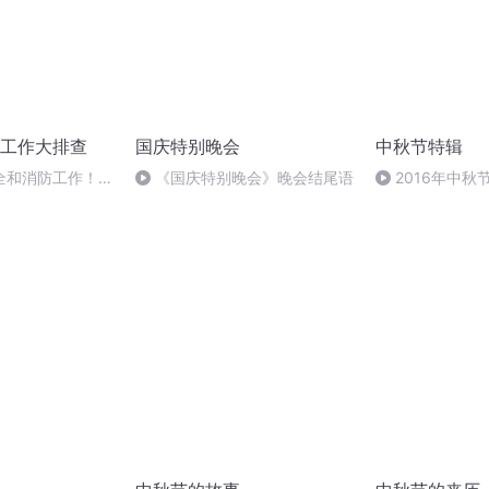
工作大排查
国庆特别晚会
中秋节特辑
全和消防工作！区
《国庆特别晚会》晚会结尾语
2016年中
实地检查、警示教
雨品诗成品
安思危