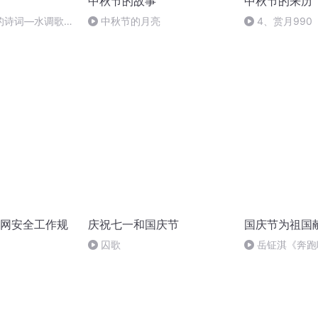
中秋节的故事
中秋节的来历
的诗词―水调歌
中秋节的月亮
4、赏月990
网安全工作规
庆祝七一和国庆节
国庆节为祖国
囚歌
岳钲淇《奔跑