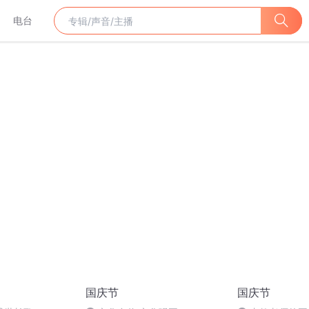
电台
国庆节
国庆节