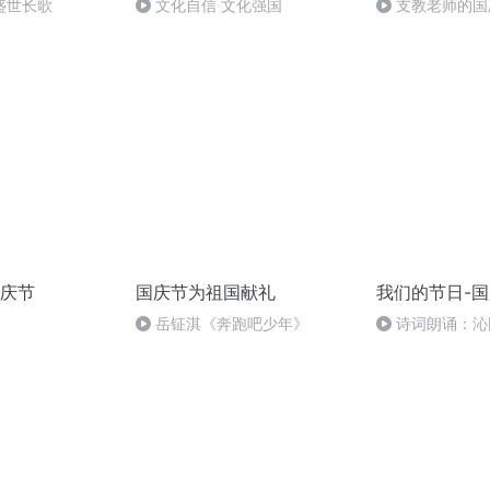
盛世长歌
文化自信 文化强国
支教老师的国
庆节
国庆节为祖国献礼
我们的节日-
岳钲淇《奔跑吧少年》
诗词朗诵：沁
读者：张继军