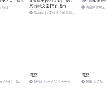
/多人灵异搞笑
文案高手‖品牌文案|产品文
闺蜜闺蜜燃起
案|爆款文案‖写作指南
知错能改
闺蜜闺蜜燃起来
两周减脂课程表 
第34集‖文案训练之问题解决
法
闺蜜
闺蜜
有效的战略：如何
15你在沙一方我在水一方
闺蜜 贯诗钦
应对替代品