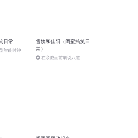
笑日常
雪姨和佳阳（闺蜜搞笑日
常）
型智能时钟
在亲戚面前胡说八道