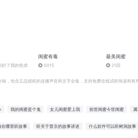
闺蜜有毒
最美闺蜜
治好了我的焦虑
0015
21回
专辑，包含正品授权的连播声音和文字全集，支持免费在线试听阅读和有声
办
我的闺蜜是个鬼
女儿闺蜜爱上我
前世闺蜜今世闺蜜
属
公主驾到
喝不下这杯苦酒
邻家闺蜜爱上我
这个杀手爱喝酒
脑在哪里听故事
听关于普京的故事讲述
什么软件可以听树洞故事
闺蜜
甜蜜闺女
全能男闺蜜
我和闺蜜要上战神
杀杀人喝喝