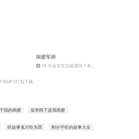
闺蜜军师
18.开会发言总被透明？有想
法却总被忽略？两位30年CEO
教你如何一开口就让人记住
书MP3打包下载。
于我的闺蜜
皇帝陛下是我闺蜜
小心你的闺蜜
我喝的可能是假酒
听故事鬼片吃东西
刚分手听的故事大全
酒