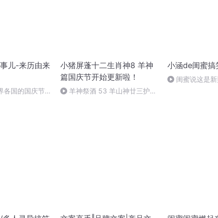
事儿-来历由来
小猪屏蓬十二生肖神8 羊神
小涵de闺蜜搞
篇国庆节开始更新啦！
闺蜜说这是新
世界各国的国庆节-
羊神祭酒 53 羊山神廿三护祭
事儿
坛 敬天地白泽做祭酒（4）