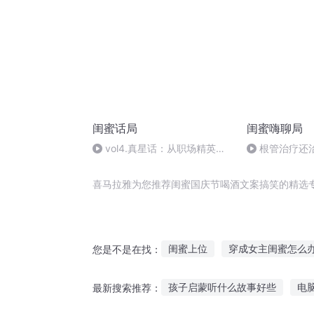
闺蜜话局
闺蜜嗨聊局
vol4.真星话：从职场精英到
根管治疗还
自由占星师，真的是年入百万？
喜马拉雅为您推荐闺蜜国庆节喝酒文案搞笑的精选
闺蜜上位
穿成女主闺蜜怎么
您是不是在找：
捕快从喝酒开始
闺蜜穿越之
孩子启蒙听什么故事好些
电
最新搜索推荐：
和男闺蜜谈恋爱
我的腹黑男