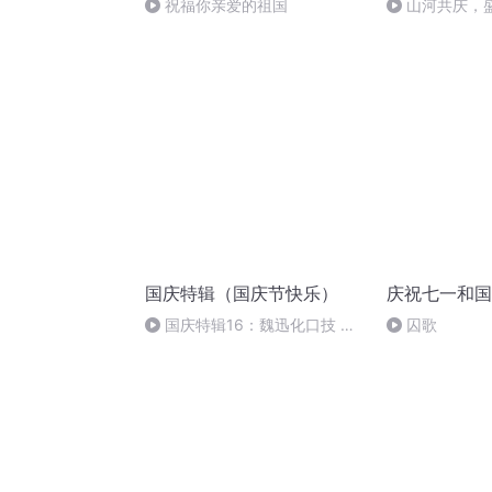
祝福你亲爱的祖国
山河共庆，
国庆特辑（国庆节快乐）
庆祝七一和国
国庆特辑16：魏迅化口技 二
囚歌
胡 东方红+一般唱法和原生态