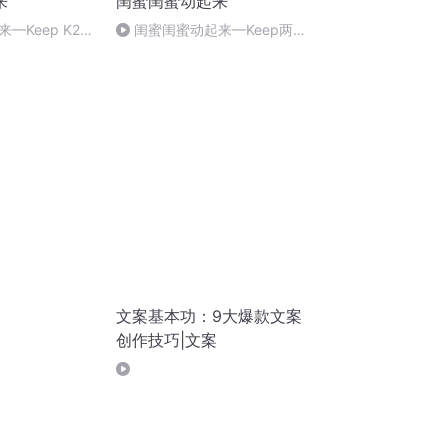
来
闺蜜闺蜜动起来
—Keep K2
闺蜜闺蜜动起来—Keep两周
第四轮 第14天
减脂课程表 第14天 2
文案基本功：9大爆款文案
创作技巧|文案