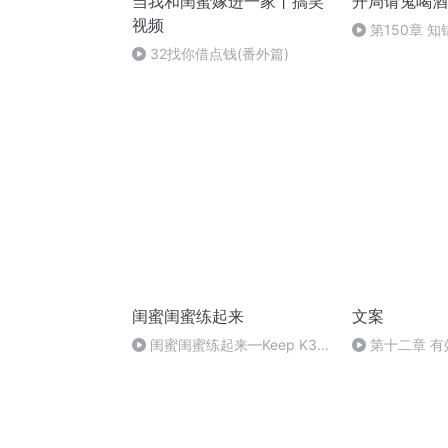
当我和闺蜜嫁进一家丨搞笑
开局请鬼喝酒
视频
第150章 
32找你借点钱(番外篇)
闺蜜闺蜜练起来
文案
闺蜜闺蜜练起来—Keep K3三
第十二章 
周减脂课程表 第二轮 第10天
命名、定价、