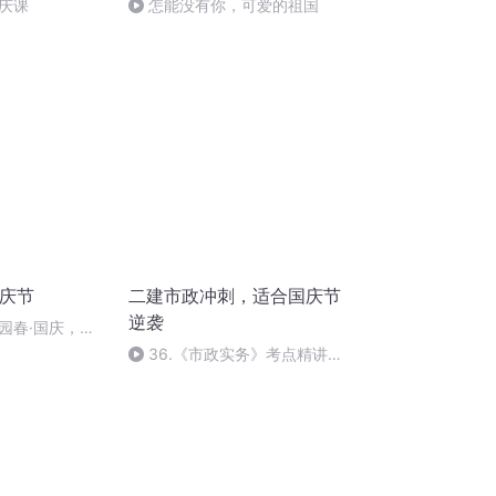
庆课
怎能没有你，可爱的祖国
国庆节
二建市政冲刺，适合国庆节
逆袭
园春·国庆，朗
36.《市政实务》考点精讲第
36节课_2020926212025