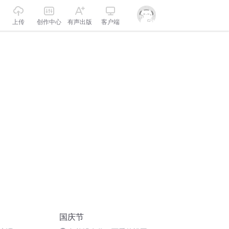
上传
创作中心
有声出版
客户端
国庆节