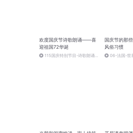
欢度国庆节诗歌朗诵——喜
国庆节的那些
迎祖国72华诞
风俗习惯
115国庆特别节目-诗歌朗诵-
06-法国-
中国梦
国庆节的那些