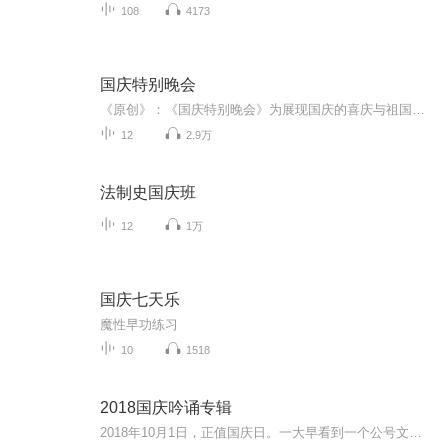
108
4173
国庆特别晚会
《原创》：《国庆特别晚会》为展现国庆的喜庆与祖国的深情我将以具体的场景切入从清晨升旗的庄严到街头巷尾的欢庆到历史与当下的交融，用优美的笔触传递对祖国的热爱与自豪！用诗歌和情感美文形式，歌颂祖国的繁荣富强，祝人民幸福安康！
12
2.9万
法制史国庆班
12
1万
国庆七天乐
魔性早功练习
10
1518
2018国庆吟诵专辑
2018年10月1日，正值国庆日。一大早看到一个公号文章，正是文天祥的《己卯十月一日至燕越五日罹狴犴有感而赋》。当然，彼十一非当今的十一。不过数字的巧合还是让人感触，今天拿来读一读，体味一番历史英杰的民族情怀，恰也当时。 根据诗题来看，这组诗是写于十月一日至十月五日之间，是文天祥被俘之后所作，这些诗作不仅有凛凛正气，更也能看的到他百端交集的复杂情感。另一首于右任先生的《望大陆》，微信公号有称《望乡》，一句“山之上国之殇”荡气回肠，一并兴起拿来读了一读。仓促间多有瑕疵...