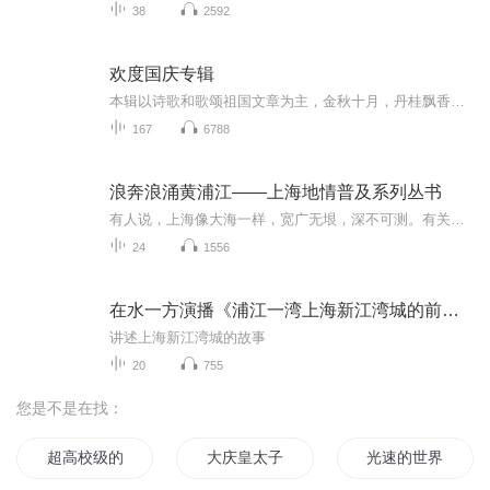
38
2592
欢度国庆专辑
本辑以诗歌和歌颂祖国文章为主，金秋十月，丹桂飘香，在这个充满丰收喜悦的季节里，我们满怀激动和自豪，迎来了中华人民共和国76周年华诞。这不仅是一个庄重的纪念日，更是全体中华儿女共同欢庆的盛大的节日，承载着深厚的民族情感和历史意义.
167
6788
浪奔浪涌黄浦江——上海地情普及系列丛书
有人说，上海像大海一样，宽广无垠，深不可测。有关上海的知识，也是浩如烟海，不可穷尽。因此，宣传上海，“让世界了解上海，让全国了解上海，让上海人了解上海”，就是一项浩大的长期工程。问道老胡继《上海地情普及系列丛书——亦中亦西老城厢》、《上...
24
1556
在水一方演播《浦江一湾上海新江湾城的前世今生》
讲述上海新江湾城的故事
20
755
您是不是在找：
超高校级的加速世界
大庆皇太子
光速的世界