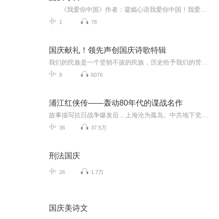
《我爱你中国》作者：凝嫣心语我爱你中国！我爱你春天蓬勃的秧苗；我爱你秋日金黄的硕果。我爱你中国！我爱你青松气质，我爱你红梅品格！我爱你家乡的甜蔗好像乳汁滋润着我的心窝。我爱你中国，我要把最美的歌儿献给你，我的母亲我的祖国。我爱你中国，我爱...
1
78
国庆献礼！领先声创国庆诗歌特辑
我们的民族是一个坚韧不拔的民族，历史给予我们的苦难都变成了闪着金光的勋章！我们的国家是一个龙腾虎跃的国家，那条巨龙正以不可阻挡之势崛起于神奇的东方！------------------------------------------------值此祖国70周年华诞之际，领先声创以诗歌向祖国献礼！用我们的声音、用我们的热血、用我们的灵魂诵读经典爱国篇章，歌颂我们的祖国！永远繁荣富强！
8
6076
浦江红侠传——轰动80年代的谍战名作
故事描写抗日战争爆发后，上海沦为孤岛。中共地下党员梅宇宽，巧妙地打入日军控制的特务机关内部，周旋在日军和汉奸特务之间，成功地保卫地下党的安全，挖出了潜伏在游击队内部的奸细。小说素材源于解放前打入日伪、蒋帮警察系统的我党地下特别支部的老共...
36
37.5万
刑法国庆
26
1.7万
国庆美诗文