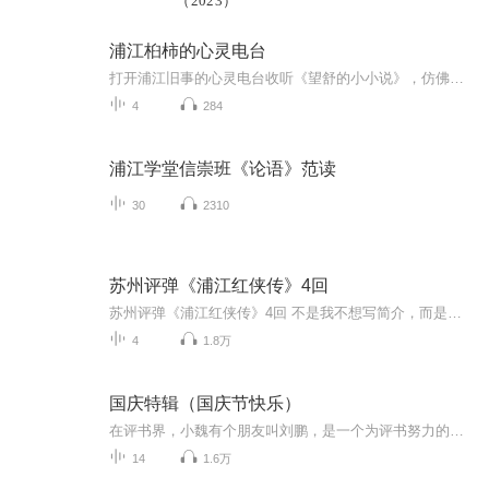
（2023）
浦江桕柿的心灵电台
打开浦江旧事的心灵电台收听《望舒的小小说》，仿佛推开了一扇通往旧时光的门。生于 70 年代的望舒，用她独有的细腻笔触与深厚生活底蕴，将上世纪末的人间烟火与岁月温柔，编织成一个个动人故事。这里有 “70 年代怀旧” 的泛黄滤镜，绿皮火车的哐当声、旧...
4
284
浦江学堂信崇班《论语》范读
30
2310
苏州评弹《浦江红侠传》4回
苏州评弹《浦江红侠传》4回 不是我不想写简介，而是敏感词防不胜防 苏州评弹《浦江红侠传》4回 不是我不想写简介，而是敏感词防不胜防 苏州评弹《浦江红侠传》4回 不是我不想写简介，而是敏感词防不胜防 苏州评弹《浦江红侠传》4回 不是我不想写简介，而是敏感词防不胜防
4
1.8万
国庆特辑（国庆节快乐）
在评书界，小魏有个朋友叫刘鹏，是一个为评书努力的小伙子。在2021年国庆期间，他想弄个特辑，便烦劳我给他录个爱国题材的评书小段儿。这种事情，不是特殊情况，小魏一般不会拒绝，也就给其录了一个《鲁迅踢鬼》，等他传完，我再传到我的专辑里。另外，小...
14
1.6万