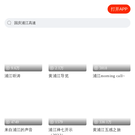
打开APP
国庆浦江高速
9.6万
2.1万
5918
浦江听涛
黄浦江导览
浦江morning call~
4749
1579
336.1万
来自浦江的声音
浦江禅七开示
黄浦江五感之旅