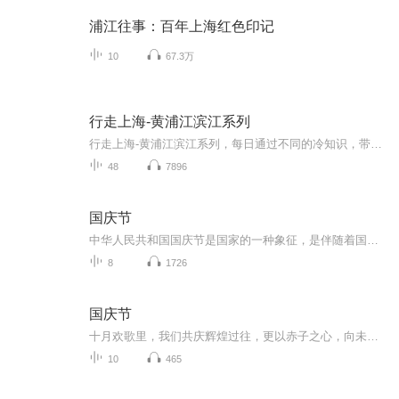
浦江往事：百年上海红色印记
10
67.3万
行走上海-黄浦江滨江系列
行走上海-黄浦江滨江系列，每日通过不同的冷知识，带你了解黄浦江更多
48
7896
国庆节
中华人民共和国国庆节是国家的一种象征，是伴随着国家的出现而出现的。让我们用诗歌朗诵歌颂祖国的繁荣富强，国泰民安。
8
1726
国庆节
十月欢歌里，我们共庆辉煌过往，更以赤子之心，向未来书写滚烫的誓言——这盛世，值得我们以热爱相拥。
10
465