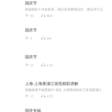
国庆节
喜迎国庆十月欢歌里，我们共庆辉煌过往，更以赤子之心，向未来书写滚烫的誓言——这盛世，值得我们以热爱相拥。
20
4542
国庆节
3
543
国庆节
11
2.1万
上海-上海黄浦江游览精彩讲解
音频来源于链景旅行 地址 上海境内的长江支流黄浦江 票价描述 暂无 开放时间 全天 乘车信息 暂无
17
2.2万
国庆专辑