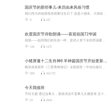
国庆节的那些事儿-来历由来风俗习惯
我们伟大的祖国母亲就要过生日了,也是小朋友、大朋友们最喜欢的“国庆小长假”或说“黄金周”还有说”国庆7天乐”的，说法真是不一而足。那么“国庆节”是怎么来的？自古以来国庆节怎么庆贺？新中国国庆节的来历，以及新中国国庆节的庆贺方式又有哪些呢？ ...
6
2万
欢度国庆节诗歌朗诵——喜迎祖国72华诞
祖国——如同我们的生命一样，是诗人笔下永恒而温暖的主题。在祖国72周年华诞来临之际，特创建这个诗歌朗诵专辑，诵读经典爱国篇章，和大家一起歌颂祖国，向国庆的献礼！祝愿伟大的祖国繁荣富强，祝愿大家国庆节快乐，度过平安快乐的黄金周假期！
116
11万
小猪屏蓬十二生肖神8 羊神篇国庆节开始更新啦！
晓东叔叔新作《三星堆神游记》全新面世！中信出版社出版！京东当当淘宝均有售！点蓝色字收听——《小猪屏蓬爆笑日记2024》《小猪屏蓬爆笑日记2》《小猪屏蓬爆笑日记1》让你笑得喘不上气！《我进故宫当富翁——小猪屏蓬故宫财商笔记》教你成为大富翁！《小...
550
314.7万
今天我值班
节目主题:透过这事儿，漫谈浅说不是事儿主播是谁:五十开外青年广告创意人，三十年一线职场打拼，半年减重45斤自律自虐后来没咋反弹…好物故事分享，再创业路上适合谁听:职场里外，怀揣梦想，打拼群英，以及同龄的…还有比我小点儿的主播的话:随想随说，随...
51
2543