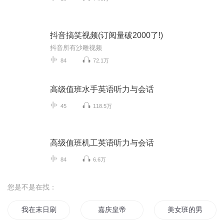
抖音搞笑视频(订阅量破2000了!)
抖音所有沙雕视频
84
72.1万
高级值班水手英语听力与会话
45
118.5万
高级值班机工英语听力与会话
84
6.6万
您是不是在找：
我在末日刷抖音
嘉庆皇帝
美女班的男班长