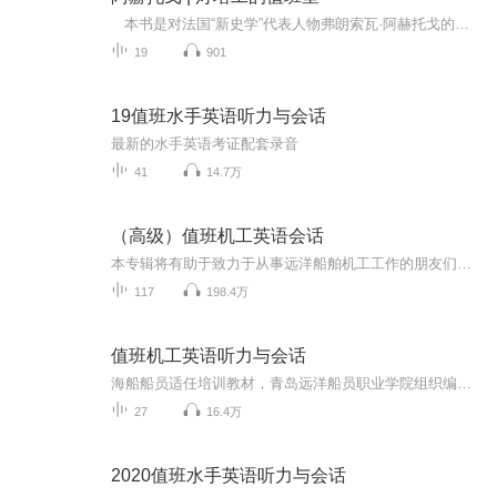
本书是对法国“新史学”代表人物弗朗索瓦·阿赫托戈的采访实录。 阿赫托戈深受韦尔南、莱因哈特·科泽勒克、列维-斯特劳斯等历史学家和人类学家的影响，将历史人类学引入自己的研究。书中，阿赫托戈回忆了个人的经历，深入浅出地讨论了历史学家的定位、对时间和记忆的理解、对当下主义的判断、关于他者的思考，以及历史人类学在研究中的应用等。 在采访中，阿赫托戈还谈及对法国当代历史学家的品评，剖析了当代法国史学界的前沿问题，对时间和时间观念的流变、当代史、当下主义与...
19
901
19值班水手英语听力与会话
最新的水手英语考证配套录音
41
14.7万
（高级）值班机工英语会话
本专辑将有助于致力于从事远洋船舶机工工作的朋友们，祝你们顺利通过考试，拿到适任证书。
117
198.4万
值班机工英语听力与会话
海船船员适任培训教材，青岛远洋船员职业学院组织编写（2019版）
27
16.4万
2020值班水手英语听力与会话