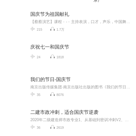
乐）
国庆节为祖国献礼
【蔡蔡演艺】课程﹣-﹣主持表演，口才，声乐，中国舞，民族舞。独特的小舞台，专业的录音棚，每一位同学都能成为优秀的小明星。独特的教学模式，轻松上课，快乐学习！知名主持人，舞蹈家，高级教师任职授课！江南总校：河沟街42号三楼 18545856430江北分校...
215
1.7万
庆祝七一和国庆节
24
1818
我们的节日-国庆节
南京出版传媒集团·南京出版社出版的图书《我们的节日》通过对中国节日文化和节日意义进行深度的挖掘，面向青少年群体构建独具特色的栏目内容，以此丰富春节、元宵节、清明节、端午节、七夕节、中秋节、重阳节等传统节日；六一节、教师节、国庆节等新兴节日的文化内涵和表现形式。促进青少年形成新的节日习俗，提升节日仪式感、认同感。音频作品由金陵朗读者联盟志愿者朗诵，南京音像出版社、金陵图书馆联合制作。
35
8076
二建市政冲刺，适合国庆节逆袭
2020年二级建造师市政专业1、从基础到密训冲刺V2、从精华课程到超压密押V3、0基础同步更新v4、持续更新到2020年考试V5、只要你跟着学让你一次稳拿证V6、渠道超压压题，超压三页纸等独家绝密压题!
36
2619