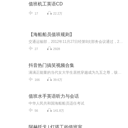
值班机工英语CD
17
22.2万
【海船船员值班规则】
交通运输部，2012年11月27日经第9次部务会议通过，2013年2月1日施行。
27
2928
抖音热门搞笑视频合集
满满正能量的当代女大学生居然穿越成为九五之尊，咳咳咳，貌似不错。不过有一个大问题不得不正视，男变女是享受，女穿男这个到底是啥设定？女主很迷茫，很不知所措，需要肩膀靠。。。。原创专辑更新可能不快，希望多给一点耐心。
166
39.6万
值班水手英语听力与会话
中华人民共和国海船船员适任考试
56
141.8万
阿赫托戈 | 灯塔工的值班室