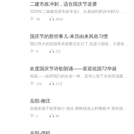
二建市政冲刺，适合国庆节逆袭
2020年二级建造师市政专业1、从基础到密训冲刺V2、从精华课程到超压密押V3、0基础同步更新v4、持续更新到2020年考试V5、只要你跟着学让你一次稳拿证V6、渠道超压压题，超压三页纸等独家绝密压题!
36
2619
国庆节的那些事儿-来历由来风俗习惯
我们伟大的祖国母亲就要过生日了,也是小朋友、大朋友们最喜欢的“国庆小长假”或说“黄金周”还有说”国庆7天乐”的，说法真是不一而足。那么“国庆节”是怎么来的？自古以来国庆节怎么庆贺？新中国国庆节的来历，以及新中国国庆节的庆贺方式又有哪些呢？ ...
6
2万
欢度国庆节诗歌朗诵——喜迎祖国72华诞
祖国——如同我们的生命一样，是诗人笔下永恒而温暖的主题。在祖国72周年华诞来临之际，特创建这个诗歌朗诵专辑，诵读经典爱国篇章，和大家一起歌颂祖国，向国庆的献礼！祝愿伟大的祖国繁荣富强，祝愿大家国庆节快乐，度过平安快乐的黄金周假期！
116
11万
岳阳-柳庄
音频来源于链景旅行 地址 樟树镇巡山村柳家冲 票价描述 暂无 开放时间 全天开放 乘车信息 暂无
1
85
岳阳-儒矶