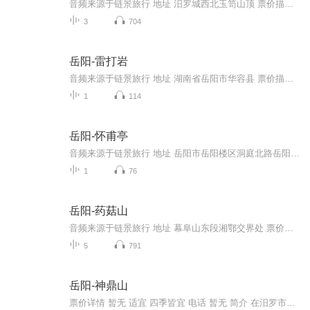
音频来源于链景旅行 地址 汨罗城西北玉笥山顶 票价描述 暂无 开放时间 全天 乘车信息 暂无
3
704
岳阳-雷打岩
音频来源于链景旅行 地址 湖南省岳阳市华容县 票价描述 暂无 开放时间 全天 乘车信息 暂无
1
114
岳阳-怀甫亭
音频来源于链景旅行 地址 岳阳市岳阳楼区洞庭北路岳阳楼景区内 票价描述 暂无 开放时间 全天 乘车信息 暂无
1
76
岳阳-药菇山
音频来源于链景旅行 地址 幕阜山东段湘鄂交界处 票价描述 暂无 开放时间 全天 乘车信息 暂无
5
791
岳阳-神鼎山
票价详情 暂无 适宜 四季皆宜 电话 暂无 简介 在汨罗市东南部的黄柏镇境内，有一座山，相传黄帝采首山铜在在这座山上铸了一个大鼎，这就是神鼎山。亲爱的游客，欢迎您跟随我一起来游览神鼎山。神鼎山的主峰岳峰尖海拔高464.3米，山地面积有2.4万亩。俯瞰神...