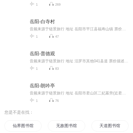
1
269
岳阳-白寺村
音频来源于链景旅行 地址 岳阳市平江县福寿山镇 票价描述 门市价：65.0元成人票65元，包含成人的大门票 活动票 景区内交通费用。景区内保险需另付费。儿童身高1.2米以下免票；60周岁以上老年人持老年证免票。 开放时间 9:00-18:00 乘车信息 暂无
1
47
岳阳-普德观
音频来源于链景旅行 地址 汨罗市其他041县道 票价描述 暂无 开放时间 8:00~18:00 乘车信息 暂无
1
83
岳阳-朗吟亭
音频来源于链景旅行 地址 岳阳市君山区二妃墓旁(近君山岛西南岸) 票价描述 暂无 开放时间 全天开放 乘车信息 暂无
1
76
您是不是在找：
仙界图书馆
无敌图书馆
天道图书馆