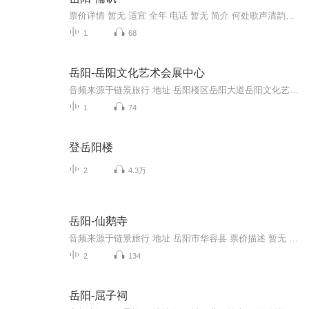
票价详情 暂无 适宜 全年 电话 暂无 简介 何处歌声清韵起，矶畔渔舟。朋友，这说的就是陆城北下八华里的长江之滨的儒矶了。儒矶其实就是古代“如山”。如人在这里定居后，因为挨着水，所以经常是靠捕鱼虾卫生的，而矶下也成了捕鱼的集中点，所以又叫做儒矶...
1
68
岳阳-岳阳文化艺术会展中心
音频来源于链景旅行 地址 岳阳楼区岳阳大道岳阳文化艺术会展中心大剧场 票价描述 暂无 开放时间 8:00~18:00 乘车信息 暂无
1
74
登岳阳楼
2
4.3万
岳阳-仙鹅寺
音频来源于链景旅行 地址 岳阳市华容县 票价描述 暂无 开放时间 8:00~17:00 乘车信息 暂无
2
134
岳阳-屈子祠