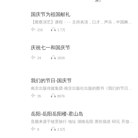
乐）
国庆节为祖国献礼
【蔡蔡演艺】课程﹣-﹣主持表演，口才，声乐，中国舞，民族舞。独特的小舞台，专业的录音棚，每一位同学都能成为优秀的小明星。独特的教学模式，轻松上课，快乐学习！知名主持人，舞蹈家，高级教师任职授课！江南总校：河沟街42号三楼 18545856430江北分校...
215
1.7万
庆祝七一和国庆节
24
1818
我们的节日-国庆节
南京出版传媒集团·南京出版社出版的图书《我们的节日》通过对中国节日文化和节日意义进行深度的挖掘，面向青少年群体构建独具特色的栏目内容，以此丰富春节、元宵节、清明节、端午节、七夕节、中秋节、重阳节等传统节日；六一节、教师节、国庆节等新兴节日的文化内涵和表现形式。促进青少年形成新的节日习俗，提升节日仪式感、认同感。音频作品由金陵朗读者联盟志愿者朗诵，南京音像出版社、金陵图书馆联合制作。
35
8076
岳阳-岳阳岳阳楼-君山岛
音频来源于链景旅行 地址 湖南岳阳 票价描述 60元 开放时间 07:00~19:00 乘车信息 公交与的士乘车路线：的士不打表60元。火车站乘15路旅游专线车直达君山岛景区，公交站台：岳阳火车站~洞庭湖大桥~林角佬~九公里（南庙组 即 一队）~挂口~君山岛景区大门 公...
8
2.5万