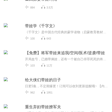
884
3.5万
带娃学《千字文》
《千字文》是中国古代经典的蒙学读物（启蒙教育教材），与《三字经》《百家姓》并称为“三百千”，是流传最广、影响最深的传统启蒙典籍之一。
100
643
【免费】将军带娃来追我/空间/医术/逆袭/带娃
开局血亏，已婚带俩娃，还有一个被自己得罪死死的将军老公我的愿望：1. 活下去，远离原主既定结局 2. 和离 3.发扬传承医术，赚点小钱钱事情的发展越来越离谱了，会说话的驴，冲我撒娇的熊，啊这到底是个什么世界啊
103
11万
给大侠们带娃的日子
日更5集，不定期爆更！订阅可以收到更新提醒哦~ 【内容简介】 这个江湖真浪漫！剑豪狂士决死山巅，红袍魔女招摇天下。可杨草战斗力只有五，人家不带他玩啊！既然当不了大侠，那就帮大侠们带娃吧。“杨老西，最喜欢你嘞，这把大宝剑是窝从姑姑房间里拿...
962
1951
重生弃妇带娃撩军夫