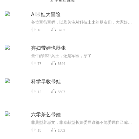
分享带娃经验
AI带娃大冒险
各位宝爸宝妈，以及关注AI科技未来的朋友们，大家好，欢迎收听《AI带娃大冒险》，我是主播暖暖枕月。我一直痴迷于追踪AI的发展浪潮，也始终在思考，当智能技术闯入寻常育儿日常，人与科技的边界该如何界定，未来的教育与生活又将走向何方。在这档节目里，...
16
3762
弃妇带娃也器张
最牛的特种兵王，还是军医，穿了
77
3644
科学早教带娃
12
5507
六零茶艺带娃
非典型养崽文，非奉献型长姐委屈谁都不能委屈自己嘴软心硬，相当硬架空年代文，前期主生存.家常.美食后期为我国幼师教育事业添砖加瓦
15
1882