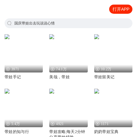
打开APP
国庆带娃出去玩说说心情
3971
74.1万
10.2万
带娃手记
美哉，带娃
带娃留美记
5.4万
4921
1171
带娃的知与行
带娃攻略|每天2分钟
奶奶带娃宝典