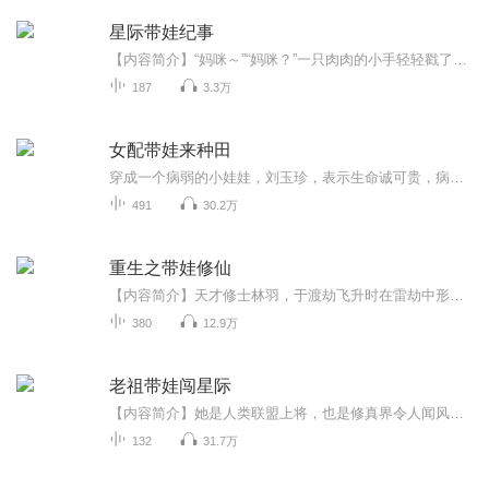
星际带娃纪事
【内容简介】“妈咪～”“妈咪？”一只肉肉的小手轻轻戳了一下躺在床上的女人，大眼睛扑闪扑闪的，眼里流露出一丝惊慌。闻青望着那不可能出现在修真界的雪白天花板。想她堂堂化神修士渡劫失败就算了，成了未婚妈妈不说还得帮这便宜儿子找到亲生父亲？闻青...
187
3.3万
女配带娃来种田
穿成一个病弱的小娃娃，刘玉珍，表示生命诚可贵，病秧子也比阎王划算，睡觉就睡觉，可摊上一个吸生命值的无耻空间，除了无奈和屈服还能如何？ 但一觉醒来家里就多了一个金手指大姐,刘玉珍表示世界太乱，她还是老老实实卖单纯的好，最好是从金手指大姐指缝...
491
30.2万
重生之带娃修仙
【内容简介】天才修士林羽，于渡劫飞升时在雷劫中形神俱灭，一缕残魂穿越到平行世界的另一个自己，来到一个没有灵气的世界。林羽脸上一副淡然：“没有灵气我就自己创造，这又如何难得倒我。”背着书包的林小萌冲入画面：“爸爸，我饿了，饭做好了吗？”【...
380
12.9万
老祖带娃闯星际
【内容简介】她是人类联盟上将，也是修真界令人闻风丧胆的魔女。但是，看着眼前这个抱着自己大腿喊着喝奶奶的小崽子，君临夏顿明白了，从前只是从前，她现在是个三岁小娃娃的亲妈。不过……废材少女？未婚生子？被人陷害？流落废星？这些都是什么鬼！通通...
132
31.7万