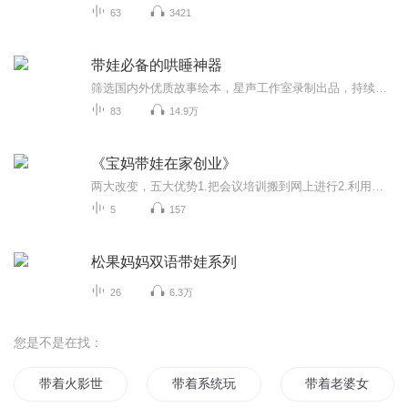
63
3421
带娃必备的哄睡神器
筛选国内外优质故事绘本，星声工作室录制出品，持续更新放送。关注“小银星艺术团”官方账号，开启属于你的睡前梦幻之旅~
83
14.9万
《宝妈带娃在家创业》
两大改变，五大优势1.把会议培训搬到网上进行2.利用互联网的工具做营销五大优势：1.解决了创业除期开支大收入低的问题。2.解决了工作效率的问题。3.解决了家人反对的问题，在家安全所以不反对。4.解决了人脉的问题，网上人脉无限。5.解决了地域的问题
5
157
松果妈妈双语带娃系列
26
6.3万
您是不是在找：
带着火影世界玩穿越
带着系统玩异界
带着老婆女儿玩修