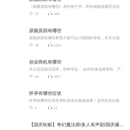
《尿频原因有哪些》系列电子书，带你揭秘尿频背后的秘密！作为一名医术高超的医学爱好者，我结合中西医知识，为你详细解析尿频的各种原因。从生活习惯到疾病因素，全方位解析，让你轻松了解尿频背后的真相。轻松幽默的语言风格，让你在轻松愉快的氛围中学...
22
849
尿频原因有哪些
尿频原因有哪些希望大家可以订阅我的专辑，并关注我，欢迎评论、转发、收藏、点赞，投月票，希望让更多的人看到，帮助到更多人。
26
1514
创业商机有哪些
关注花花创业思维，你将学会： 如何快速选择项目、产品 如何做好网络营销，网络推广，给大家带来最全最使用的引流秘籍 如何将传统行业转型，跟紧互联网时代的步伐 如何利用音频、视频、软文来创造价值 每天分享最新最实用的互联网创业项目解析与商业思维... 花花创业思维，QQ/VX：283956748
44
4977
怀孕有哪些症状
怀孕有哪些症状怀孕时身体在偷偷报警！这些症状比验孕棒还灵 各位准妈妈们注意了，当你的身体突然开始“作妖”，比如对着早餐吐得比宿醉还惨，或者闻到隔壁老王家的红烧肉都能干呕三分钟——别慌，这可能是你肚子里那位小祖宗在刷存在感！今天咱们就用...
1
11
【国庆钜献】奇幻魔法师/多人有声剧/国庆爆更七天乐