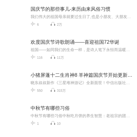
国庆节的那些事儿-来历由来风俗习惯
我们伟大的祖国母亲就要过生日了,也是小朋友、大朋友们最喜欢的“国庆小长假”或说“黄金周”还有说”国庆7天乐”的，说法真是不一而足。那么“国庆节”是怎么来的？自古以来国庆节怎么庆贺？新中国国庆节的来历，以及新中国国庆节的庆贺方式又有哪些呢？ ...
6
2万
欢度国庆节诗歌朗诵——喜迎祖国72华诞
祖国——如同我们的生命一样，是诗人笔下永恒而温暖的主题。在祖国72周年华诞来临之际，特创建这个诗歌朗诵专辑，诵读经典爱国篇章，和大家一起歌颂祖国，向国庆的献礼！祝愿伟大的祖国繁荣富强，祝愿大家国庆节快乐，度过平安快乐的黄金周假期！
116
11万
小猪屏蓬十二生肖神8 羊神篇国庆节开始更新啦！
晓东叔叔新作《三星堆神游记》全新面世！中信出版社出版！京东当当淘宝均有售！点蓝色字收听——《小猪屏蓬爆笑日记2024》《小猪屏蓬爆笑日记2》《小猪屏蓬爆笑日记1》让你笑得喘不上气！《我进故宫当富翁——小猪屏蓬故宫财商笔记》教你成为大富翁！《小...
550
315万
中秋节有哪些习俗
中秋节有哪些习俗中秋吃月饼的养生智慧：老祖宗的团圆密码全藏在这张饼里 （开篇先抛个灵魂拷问）您有没有想过，为什么中秋节非得跟月饼死磕？就像现代人追剧必须配奶茶，古人赏月手里不攥块月饼就跟缺了充电宝似的浑身不自在。今天咱们就扒一扒这块油...
1
10