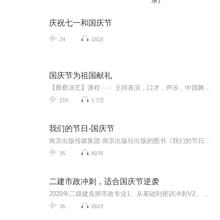
乐）
庆祝七一和国庆节
24
1818
国庆节为祖国献礼
【蔡蔡演艺】课程﹣-﹣主持表演，口才，声乐，中国舞，民族舞。独特的小舞台，专业的录音棚，每一位同学都能成为优秀的小明星。独特的教学模式，轻松上课，快乐学习！知名主持人，舞蹈家，高级教师任职授课！江南总校：河沟街42号三楼 18545856430江北分校...
215
1.7万
我们的节日-国庆节
南京出版传媒集团·南京出版社出版的图书《我们的节日》通过对中国节日文化和节日意义进行深度的挖掘，面向青少年群体构建独具特色的栏目内容，以此丰富春节、元宵节、清明节、端午节、七夕节、中秋节、重阳节等传统节日；六一节、教师节、国庆节等新兴节日的文化内涵和表现形式。促进青少年形成新的节日习俗，提升节日仪式感、认同感。音频作品由金陵朗读者联盟志愿者朗诵，南京音像出版社、金陵图书馆联合制作。
35
8076
二建市政冲刺，适合国庆节逆袭
2020年二级建造师市政专业1、从基础到密训冲刺V2、从精华课程到超压密押V3、0基础同步更新v4、持续更新到2020年考试V5、只要你跟着学让你一次稳拿证V6、渠道超压压题，超压三页纸等独家绝密压题!
36
2619