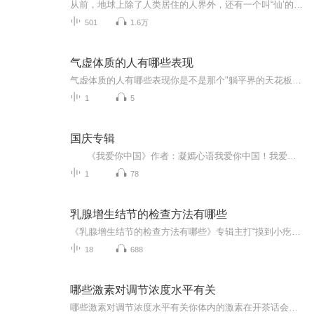
从前，地球上除了人类居住的人界外，还有一个叫“仙’的种族，居住在一个叫'地海”的异世界--也就是所谓的仙界。海内有三岛，上岛蓬菜，居神仙，中岛美蓉，居天仙，下岛源，居地仙。三岛中央，是考较群仙功力的场所--紫府。仙族族人考核升级，可以由地仙升...
501
1.6万
气虚体质的人有哪些表现
气虚体质的人有哪些表现你是不是那个"躺平界的天花板"？连呼吸都觉得累可能不是懒 （开篇就用个接地气的比喻） 同事小王爬三层楼像打了鸡血，你爬完楼梯像被抽了魂儿，这大概就是薛定谔的体力值——在虚与不虚之间反复横跳。今天咱们掀开中医老底儿...
1
5
国庆专辑
《我爱你中国》作者：凝嫣心语我爱你中国！我爱你春天蓬勃的秧苗；我爱你秋日金黄的硕果。我爱你中国！我爱你青松气质，我爱你红梅品格！我爱你家乡的甜蔗好像乳汁滋润着我的心窝。我爱你中国，我要把最美的歌儿献给你，我的母亲我的祖国。我爱你中国，我爱...
1
78
乳腺增生结节的检查方法有哪些
《乳腺增生结节的检查方法有哪些》专辑主打“摸到小疙瘩先别慌”的避坑指南，10期免费干货预警！从基础触诊到B超钼靶，从中医舌诊到西医分级，手把手教你看懂体检单里的隐藏副本。免费篇目覆盖自检姿势、影像科“黑话”翻译（B超报告像天书？）、激素六项...
18
688
哪些激素对调节浓度水平有关
哪些激素对调节浓度水平有关你体内的激素在开茶话会，而你却只知道追剧吃外卖？ 说到激素，很多人的第一反应是“这东西和我有什么关系？我又不是化学实验室！”但实际上，你的身体比实验室还热闹——激素们每天都在开茶话会，讨论今天谁该加班（比如让...