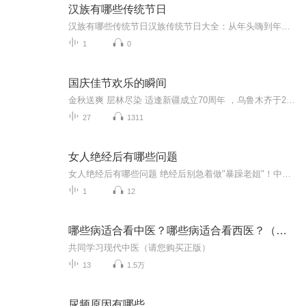
汉族有哪些传统节日
汉族有哪些传统节日汉族传统节日大全：从年头嗨到年尾的养生秘籍 各位街坊邻居，今天咱们不聊养生先聊过节——您知道咱们汉族一年有多少个传统节日吗？说出来可能吓您一跳，光带"节"字的大日子就能凑两桌麻将，要是算上二十四节气，怕是得包个足球场才...
1
0
国庆佳节欢乐的瞬间
金秋送爽 层林尽染 适逢新疆成立70周年 ，乌鲁木齐于2025年9月23日迎来党中央和习大大带领的慰问团。新疆各族群众欢欣鼓舞，热烈欢迎。
27
1311
女人绝经后有哪些问题
女人绝经后有哪些问题 绝经后别急着做"暴躁老姐"！中医教你化解更年期情绪地雷 最近某短视频平台有个热梗："我妈更年期，我家狗都学会看脸色了"。评论区立刻炸出无数同款老妈——昨天还笑眯眯给你炖红烧肉，今天就能因为垃圾桶没套塑料袋暴走三公里。...
1
12
哪些病适合看中医？哪些病适合看西医？（节选）
共同学习现代中医（请您购买正版）
13
1.5万
尿频原因有哪些