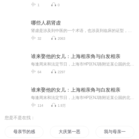
1
0
哪些人易肾虚
肾虚是涉及到中医的一个术语，也涉及到临床的证型，肾虚主要是四方面，一个是肾阴虚，一个是肾阳虚，一个是肾经亏虚，还有一个是肾气虚。传统医学所讲的“肾虚”概念中的“肾”，不仅指解剖学（西医）上的肾脏，而是一个生理作用相当广泛，与人体生殖、生...
32
2063
谁来娶他的女儿：上海相亲角与白发相亲
每逢周末和法定节日，上海市HP区NJ路附近某公园的北角人头攒动，熙熙攘攘。一群中老年人三三两两，或立或坐，以品评的目光相互打量。这些人或是拿着写满信息的纸牌四处游走，或是站在自己的“摊位”前面。这里就是上海相亲角，一个特殊的公共聚会场所。 相...
64
2297
谁来娶他的女儿：上海相亲角与白发相亲
每逢周末和法定节日，上海市HP区NJ路附近某公园的北角人头攒动，熙熙攘攘。一群中老年人三三两两，或立或坐，以品评的目光相互打量。这些人或是拿着写满信息的纸牌四处游走，或是站在自己的“摊位”前面。这里就是上海相亲角，一个特殊的公共聚会场所。相...
114
1.9万
您是不是在找：
母亲节的感动
大庆第一恶
我与母亲一起的那