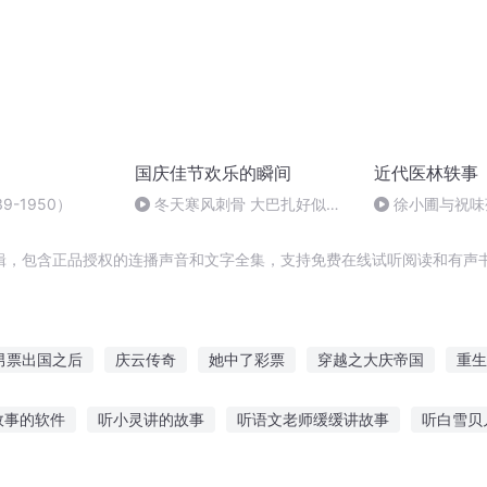
国庆佳节欢乐的瞬间
近代医林轶事
9-1950）
冬天寒风刺骨 大巴扎好似温
徐小圃与祝味
暖的春天
辑，包含正品授权的连播声音和文字全集，支持免费在线试听阅读和有声书
男票出国之后
庆云传奇
她中了彩票
穿越之大庆帝国
重生
重庆儿女
快穿这个人我不女票
节操何在
师弟节操何在
故事的软件
听小灵讲的故事
听语文老师缓缓讲故事
听白雪贝
小时的故事
素子背景故事在线听
有图片听故事的下载
听家教