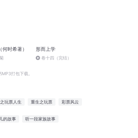
（何时希著）
形而上学
菊
卷十四（完结）
MP3打包下载。
之玩票人生
重生之玩票
彩票风云
一人有庆
彩票王者
神一般的男票
儿的故事
听一段家族故事
的话故事大全视频
死狗听恐怖故事视频