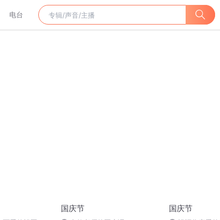
电台
国庆节
国庆节