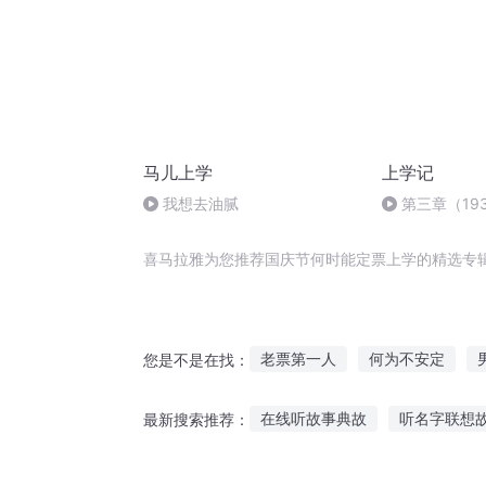
马儿上学
上学记
我想去油腻
第三章（193
喜马拉雅为您推荐国庆节何时能定票上学的精选专
老票第一人
何为不安定
您是不是在找：
男票是星际男神
票子要伐
在线听故事典故
听名字联想
最新搜索推荐：
大庆皇太子
我女票不叫大力
听唐诗故事幼儿版
听爸爸说