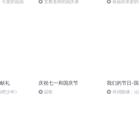
，可爱的祖国
支教老师的国庆课
祝福你亲爱的
献礼
庆祝七一和国庆节
我们的节日-
跑吧少年》
囚歌
诗词朗诵：沁
读者：张继军