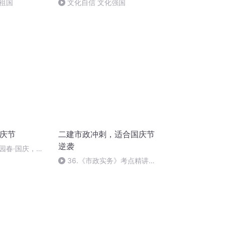
祖国
文化自信 文化强国
国庆节
二建市政冲刺，适合国庆节
逆袭
园春·国庆，朗
36.《市政实务》考点精讲第
36节课_2020926212025