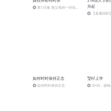
躁狂抑郁何时休
214情人节
兴起
第135集 致父母的一封信
（完结）
【直播回听】
中国何时兴起
如何时时保持正念
琞杍上学
如何时时保持正念
2026：骏
一班迎新年活