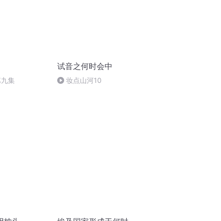
试音之何时会中
第九集
妆点山河10