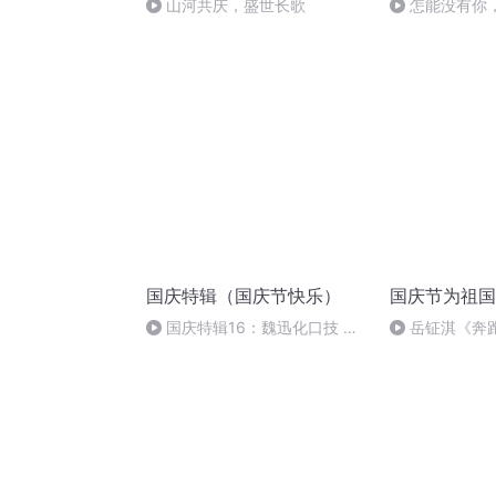
山河共庆，盛世长歌
怎能没有你
国庆特辑（国庆节快乐）
国庆节为祖国
国庆特辑16：魏迅化口技 二
岳钲淇《奔
胡 东方红+一般唱法和原生态