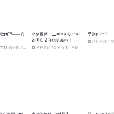
歌朗诵——喜
小猪屏蓬十二生肖神8 羊神
爱到何时了
诞
篇国庆节开始更新啦！
爱到何时了 
别节目-诗歌朗诵-
羊神祭酒 53 羊山神廿三护祭
坛 敬天地白泽做祭酒（4）