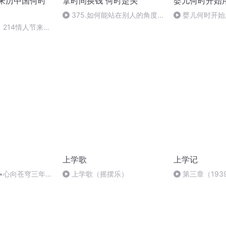
的来历中国何时
拿时间换钱 何时是头
婴儿何时开始
375.如何能站在别人的角度
婴儿何时开始
看问题
214情人节来历
上学歌
上学记
驰•心向苍穹三年级
上学歌（摇摆乐）
第三章（193
动