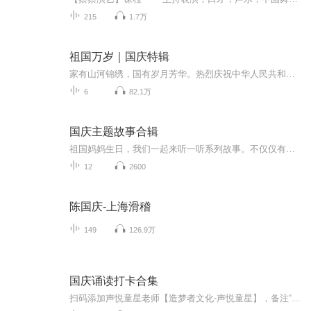
215
1.7万
祖国万岁｜国庆特辑
家有山河锦绣，国有岁月芳华。热烈庆祝中华人民共和国成立73周年！
6
82.1万
国庆主题故事合辑
祖国妈妈生日，我们一起来听一听系列故事。不仅仅有《我的祖国》，还有红军故事，也有关于战争的故事，让大家体会到和平年代的不易。
12
2600
陈国庆-上海滑稽
149
126.9万
国庆诵读打卡合集
扫码添加声悦童星老师【造梦者文化-声悦童星】，备注“诵读打卡”报名，已添加好友的，直接发送“诵读打卡”报名，报名成功后进入社群。