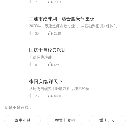
7
2303
二建市政冲刺，适合国庆节逆袭
2020年二级建造师市政专业1、从基础到密训冲刺V2、从精华课程到超压密押V3、0基础同步更新v4、持续更新到2020年考试V5、只要你跟着学让你一次稳拿证V6、渠道超压压题，超压三页纸等独家绝密压题!
36
2619
国庆十篇经典演讲
十篇经典演讲
8
8361
张国庆|智谋天下
从历史与现实中吸取教训，积累经验
25
8180
您是不是在找：
奇书小抄
在异世界抄书的那些日子
重庆儿女