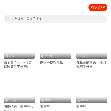
打开APP
二年级画了国庆手抄报
4063
2.5万
2431
画了画了Stone（仿
原创手抄报模板
在生命的尽头，他们
真钞票手工绘画）
都画了什么
1.6万
4542
1726
国庆特辑（国庆节快
国庆节
国庆节