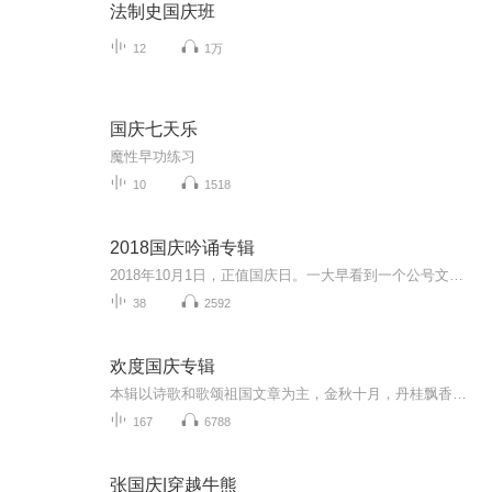
法制史国庆班
12
1万
国庆七天乐
魔性早功练习
10
1518
2018国庆吟诵专辑
2018年10月1日，正值国庆日。一大早看到一个公号文章，正是文天祥的《己卯十月一日至燕越五日罹狴犴有感而赋》。当然，彼十一非当今的十一。不过数字的巧合还是让人感触，今天拿来读一读，体味一番历史英杰的民族情怀，恰也当时。 根据诗题来看，这组诗是写于十月一日至十月五日之间，是文天祥被俘之后所作，这些诗作不仅有凛凛正气，更也能看的到他百端交集的复杂情感。另一首于右任先生的《望大陆》，微信公号有称《望乡》，一句“山之上国之殇”荡气回肠，一并兴起拿来读了一读。仓促间多有瑕疵...
38
2592
欢度国庆专辑
本辑以诗歌和歌颂祖国文章为主，金秋十月，丹桂飘香，在这个充满丰收喜悦的季节里，我们满怀激动和自豪，迎来了中华人民共和国76周年华诞。这不仅是一个庄重的纪念日，更是全体中华儿女共同欢庆的盛大的节日，承载着深厚的民族情感和历史意义.
167
6788
张国庆|穿越牛熊