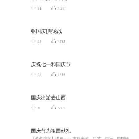
91
4.2万
张国庆|舆论战
22
4713
庆祝七一和国庆节
24
1818
国庆出游去山西
10
5805
国庆节为祖国献礼
【蔡蔡演艺】课程﹣-﹣主持表演，口才，声乐，中国舞，民族舞。独特的小舞台，专业的录音棚，每一位同学都能成为优秀的小明星。独特的教学模式，轻松上课，快乐学习！知名主持人，舞蹈家，高级教师任职授课！江南总校：河沟街42号三楼 18545856430江北分校...