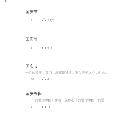
乐）
国庆节
11
2.1万
国庆节
3
543
国庆节
十月欢歌里，我们共庆辉煌过往，更以赤子之心，向未来书写滚烫的誓言——这盛世，值得我们以热爱相拥。
10
465
国庆专辑
《我爱你中国》作者：凝嫣心语我爱你中国！我爱你春天蓬勃的秧苗；我爱你秋日金黄的硕果。我爱你中国！我爱你青松气质，我爱你红梅品格！我爱你家乡的甜蔗好像乳汁滋润着我的心窝。我爱你中国，我要把最美的歌儿献给你，我的母亲我的祖国。我爱你中国，我爱...
1
78