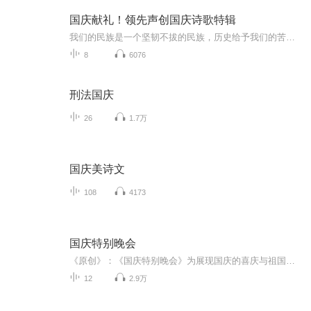
国庆献礼！领先声创国庆诗歌特辑
我们的民族是一个坚韧不拔的民族，历史给予我们的苦难都变成了闪着金光的勋章！我们的国家是一个龙腾虎跃的国家，那条巨龙正以不可阻挡之势崛起于神奇的东方！------------------------------------------------值此祖国70周年华诞之际，领先声创以诗歌向祖国献礼！用我们的声音、用我们的热血、用我们的灵魂诵读经典爱国篇章，歌颂我们的祖国！永远繁荣富强！
8
6076
刑法国庆
26
1.7万
国庆美诗文
108
4173
国庆特别晚会
《原创》：《国庆特别晚会》为展现国庆的喜庆与祖国的深情我将以具体的场景切入从清晨升旗的庄严到街头巷尾的欢庆到历史与当下的交融，用优美的笔触传递对祖国的热爱与自豪！用诗歌和情感美文形式，歌颂祖国的繁荣富强，祝人民幸福安康！
12
2.9万