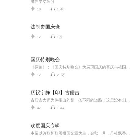
魔性早功练习
10
1518
法制史国庆班
12
1万
国庆特别晚会
《原创》：《国庆特别晚会》为展现国庆的喜庆与祖国的深情我将以具体的场景切入从清晨升旗的庄严到街头巷尾的欢庆到历史与当下的交融，用优美的笔触传递对祖国的热爱与自豪！用诗歌和情感美文形式，歌颂祖国的繁荣富强，祝人民幸福安康！
12
2.9万
庆祝宁静【印】古儒吉
古儒吉大师为你指出的是一条不同的道路：这里没有刻板的教条，纯真是他的本性，爱是他的灵魂，欢笑是他的言语，歌唱是他的表达，宁静是他的智慧，觉知是你的斩获，狂喜是你的体验！这一切都将引领你，回归到那无比欢欣宁静的家，而那是你生生世世追寻的目...
42
1544
欢度国庆专辑
本辑以诗歌和歌颂祖国文章为主，金秋十月，丹桂飘香，在这个充满丰收喜悦的季节里，我们满怀激动和自豪，迎来了中华人民共和国76周年华诞。这不仅是一个庄重的纪念日，更是全体中华儿女共同欢庆的盛大的节日，承载着深厚的民族情感和历史意义.