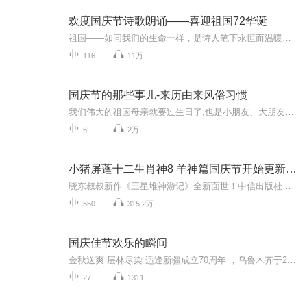
欢度国庆节诗歌朗诵——喜迎祖国72华诞
祖国——如同我们的生命一样，是诗人笔下永恒而温暖的主题。在祖国72周年华诞来临之际，特创建这个诗歌朗诵专辑，诵读经典爱国篇章，和大家一起歌颂祖国，向国庆的献礼！祝愿伟大的祖国繁荣富强，祝愿大家国庆节快乐，度过平安快乐的黄金周假期！
116
11万
国庆节的那些事儿-来历由来风俗习惯
我们伟大的祖国母亲就要过生日了,也是小朋友、大朋友们最喜欢的“国庆小长假”或说“黄金周”还有说”国庆7天乐”的，说法真是不一而足。那么“国庆节”是怎么来的？自古以来国庆节怎么庆贺？新中国国庆节的来历，以及新中国国庆节的庆贺方式又有哪些呢？ ...
6
2万
小猪屏蓬十二生肖神8 羊神篇国庆节开始更新啦！
晓东叔叔新作《三星堆神游记》全新面世！中信出版社出版！京东当当淘宝均有售！点蓝色字收听——《小猪屏蓬爆笑日记2024》《小猪屏蓬爆笑日记2》《小猪屏蓬爆笑日记1》让你笑得喘不上气！《我进故宫当富翁——小猪屏蓬故宫财商笔记》教你成为大富翁！《小...
550
315.2万
国庆佳节欢乐的瞬间
金秋送爽 层林尽染 适逢新疆成立70周年 ，乌鲁木齐于2025年9月23日迎来党中央和习大大带领的慰问团。新疆各族群众欢欣鼓舞，热烈欢迎。
27
1311