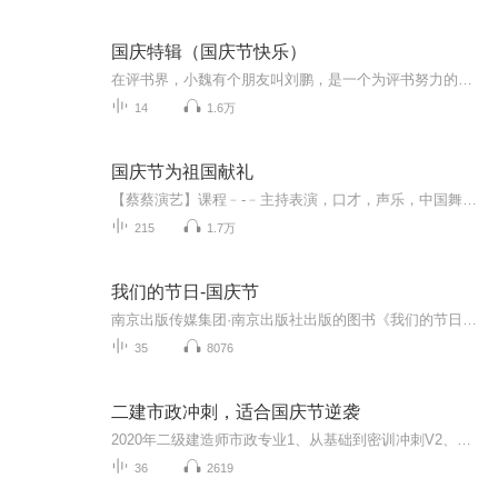
国庆特辑（国庆节快乐）
在评书界，小魏有个朋友叫刘鹏，是一个为评书努力的小伙子。在2021年国庆期间，他想弄个特辑，便烦劳我给他录个爱国题材的评书小段儿。这种事情，不是特殊情况，小魏一般不会拒绝，也就给其录了一个《鲁迅踢鬼》，等他传完，我再传到我的专辑里。另外，小...
14
1.6万
国庆节为祖国献礼
【蔡蔡演艺】课程﹣-﹣主持表演，口才，声乐，中国舞，民族舞。独特的小舞台，专业的录音棚，每一位同学都能成为优秀的小明星。独特的教学模式，轻松上课，快乐学习！知名主持人，舞蹈家，高级教师任职授课！江南总校：河沟街42号三楼 18545856430江北分校...
215
1.7万
我们的节日-国庆节
南京出版传媒集团·南京出版社出版的图书《我们的节日》通过对中国节日文化和节日意义进行深度的挖掘，面向青少年群体构建独具特色的栏目内容，以此丰富春节、元宵节、清明节、端午节、七夕节、中秋节、重阳节等传统节日；六一节、教师节、国庆节等新兴节日的文化内涵和表现形式。促进青少年形成新的节日习俗，提升节日仪式感、认同感。音频作品由金陵朗读者联盟志愿者朗诵，南京音像出版社、金陵图书馆联合制作。
35
8076
二建市政冲刺，适合国庆节逆袭
2020年二级建造师市政专业1、从基础到密训冲刺V2、从精华课程到超压密押V3、0基础同步更新v4、持续更新到2020年考试V5、只要你跟着学让你一次稳拿证V6、渠道超压压题，超压三页纸等独家绝密压题!
36
2619