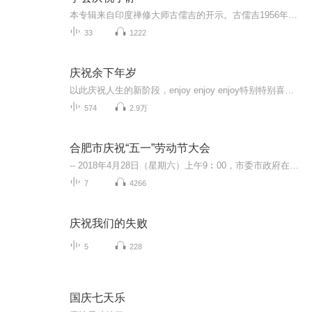
本专辑来自印度禅修大师古儒吉的开示。古儒吉1956年出生在南印度班加罗尔，幼年时期即时常处于深度静心中，四岁便能背诵古老的梵文经典薄迦梵歌。十七岁取得现代科学的高等学位，并精通印度传统的吠陀科学，后又获颁印度Kuvempu大学荣誉博士学位。2006年，...
33
1222
庆祝余下年岁
以此庆祝人生的新阶段，enjoy enjoy enjoy特别特别喜欢的一个单词。这是一个关于权谋、爱恨、江湖恩怨的故事；在家族内权力争斗和社会环境促成的一系列变化中，反映了主人公的家国情怀以及对平等自由的执着追求！
574
2.9万
合肥市庆祝“五一”劳动节大会
-- 2018年4月28日（星期六）上午9︰00，市委市政府在市政务大楼会议中心小会堂隆重召开合肥市庆祝“五一”国际劳动节大会。 -- 通报合肥市第五届职工技术创新成果及合肥市五一劳动奖状、五一劳动奖章、工人先锋号获得者，在全市上下大力弘扬劳模精神、 工...
7
4266
庆祝我们的失败
5
228
国庆七天乐