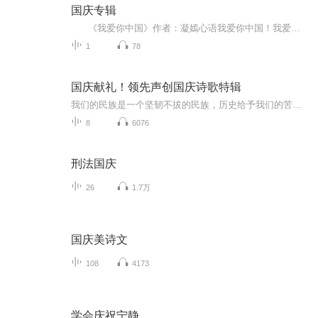
国庆专辑
《我爱你中国》作者：凝嫣心语我爱你中国！我爱你春天蓬勃的秧苗；我爱你秋日金黄的硕果。我爱你中国！我爱你青松气质，我爱你红梅品格！我爱你家乡的甜蔗好像乳汁滋润着我的心窝。我爱你中国，我要把最美的歌儿献给你，我的母亲我的祖国。我爱你中国，我爱...
1
78
国庆献礼！领先声创国庆诗歌特辑
我们的民族是一个坚韧不拔的民族，历史给予我们的苦难都变成了闪着金光的勋章！我们的国家是一个龙腾虎跃的国家，那条巨龙正以不可阻挡之势崛起于神奇的东方！------------------------------------------------值此祖国70周年华诞之际，领先声创以诗歌向祖国献礼！用我们的声音、用我们的热血、用我们的灵魂诵读经典爱国篇章，歌颂我们的祖国！永远繁荣富强！
8
6076
刑法国庆
26
1.7万
国庆美诗文
108
4173
学会庆祝宁静