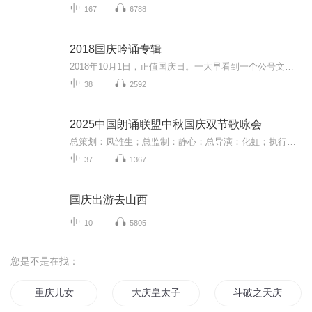
167
6788
2018国庆吟诵专辑
2018年10月1日，正值国庆日。一大早看到一个公号文章，正是文天祥的《己卯十月一日至燕越五日罹狴犴有感而赋》。当然，彼十一非当今的十一。不过数字的巧合还是让人感触，今天拿来读一读，体味一番历史英杰的民族情怀，恰也当时。 根据诗题来看，这组诗是写于十月一日至十月五日之间，是文天祥被俘之后所作，这些诗作不仅有凛凛正气，更也能看的到他百端交集的复杂情感。另一首于右任先生的《望大陆》，微信公号有称《望乡》，一句“山之上国之殇”荡气回肠，一并兴起拿来读了一读。仓促间多有瑕疵...
38
2592
2025中国朗诵联盟中秋国庆双节歌咏会
总策划：凤雏生；总监制：静心；总导演：化虹；执行总监：莺子；执行导演：橙夏；主持人：静心、化虹、橙夏
37
1367
国庆出游去山西
10
5805
您是不是在找：
重庆儿女
大庆皇太子
斗破之天庆焰火