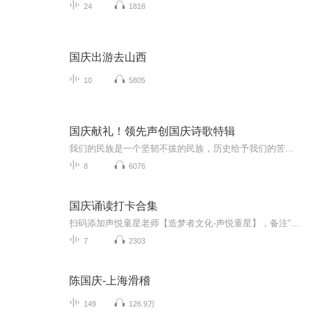
24
1818
国庆出游去山西
10
5805
国庆献礼！领先声创国庆诗歌特辑
我们的民族是一个坚韧不拔的民族，历史给予我们的苦难都变成了闪着金光的勋章！我们的国家是一个龙腾虎跃的国家，那条巨龙正以不可阻挡之势崛起于神奇的东方！------------------------------------------------值此祖国70周年华诞之际，领先声创以诗歌向祖国献礼！用我们的声音、用我们的热血、用我们的灵魂诵读经典爱国篇章，歌颂我们的祖国！永远繁荣富强！
8
6076
国庆诵读打卡合集
扫码添加声悦童星老师【造梦者文化-声悦童星】，备注“诵读打卡”报名，已添加好友的，直接发送“诵读打卡”报名，报名成功后进入社群。
7
2303
陈国庆-上海滑稽
149
126.9万