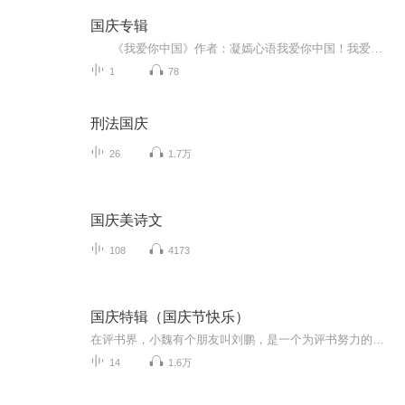
国庆专辑
《我爱你中国》作者：凝嫣心语我爱你中国！我爱你春天蓬勃的秧苗；我爱你秋日金黄的硕果。我爱你中国！我爱你青松气质，我爱你红梅品格！我爱你家乡的甜蔗好像乳汁滋润着我的心窝。我爱你中国，我要把最美的歌儿献给你，我的母亲我的祖国。我爱你中国，我爱...
1
78
刑法国庆
26
1.7万
国庆美诗文
108
4173
国庆特辑（国庆节快乐）
在评书界，小魏有个朋友叫刘鹏，是一个为评书努力的小伙子。在2021年国庆期间，他想弄个特辑，便烦劳我给他录个爱国题材的评书小段儿。这种事情，不是特殊情况，小魏一般不会拒绝，也就给其录了一个《鲁迅踢鬼》，等他传完，我再传到我的专辑里。另外，小...
14
1.6万