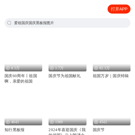
打开APP
爱祖国庆国庆黑板报图片
8.5万
1.7万
82.1万
国庆60周年丨祖国
国庆节为祖国献礼
祖国万岁｜国庆特辑
啊，亲爱的祖国
4643
1969
4542
知行黑板报
2024年喜迎国庆《我
国庆节