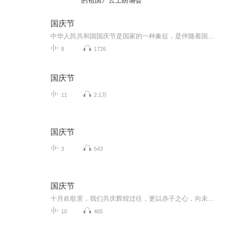
的祖国》云上朗诵会
国庆节
中华人民共和国国庆节是国家的一种象征，是伴随着国家的出现而出现的。让我们用诗歌朗诵歌颂祖国的繁荣富强，国泰民安。
8
1726
国庆节
11
2.1万
国庆节
3
543
国庆节
十月欢歌里，我们共庆辉煌过往，更以赤子之心，向未来书写滚烫的誓言——这盛世，值得我们以热爱相拥。
10
465