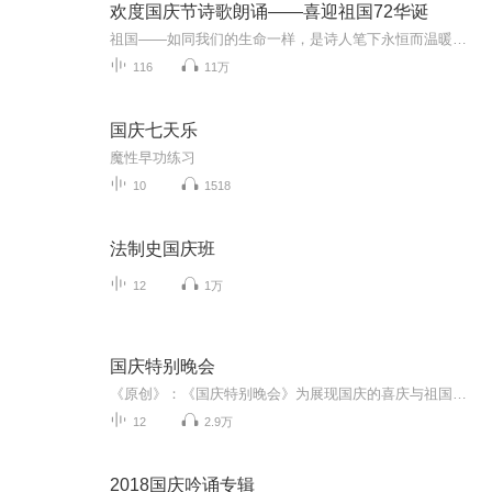
欢度国庆节诗歌朗诵——喜迎祖国72华诞
祖国——如同我们的生命一样，是诗人笔下永恒而温暖的主题。在祖国72周年华诞来临之际，特创建这个诗歌朗诵专辑，诵读经典爱国篇章，和大家一起歌颂祖国，向国庆的献礼！祝愿伟大的祖国繁荣富强，祝愿大家国庆节快乐，度过平安快乐的黄金周假期！
116
11万
国庆七天乐
魔性早功练习
10
1518
法制史国庆班
12
1万
国庆特别晚会
《原创》：《国庆特别晚会》为展现国庆的喜庆与祖国的深情我将以具体的场景切入从清晨升旗的庄严到街头巷尾的欢庆到历史与当下的交融，用优美的笔触传递对祖国的热爱与自豪！用诗歌和情感美文形式，歌颂祖国的繁荣富强，祝人民幸福安康！
12
2.9万
2018国庆吟诵专辑