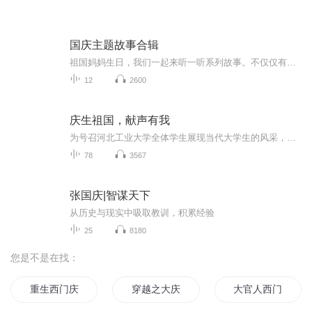
国庆主题故事合辑
祖国妈妈生日，我们一起来听一听系列故事。不仅仅有《我的祖国》，还有红军故事，也有关于战争的故事，让大家体会到和平年代的不易。
12
2600
庆生祖国，献声有我
为号召河北工业大学全体学生展现当代大学生的风采，以青春之名献声祖国，共庆祖国母亲71华诞。致敬祖国母亲、奋斗岁月，感恩和平年代、和谐社会。河北工业大学大学生校园广播站、大学生通讯社举办“庆生祖国，献声有我”国庆专题活动。让爱国从身边做起，...
78
3567
张国庆|智谋天下
从历史与现实中吸取教训，积累经验
25
8180
您是不是在找：
重生西门庆
穿越之大庆帝国
大官人西门庆