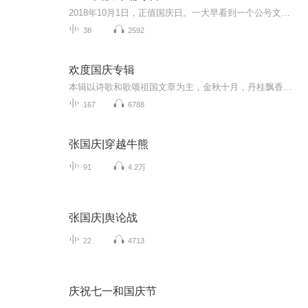
2018年10月1日，正值国庆日。一大早看到一个公号文章，正是文天祥的《己卯十月一日至燕越五日罹狴犴有感而赋》。当然，彼十一非当今的十一。不过数字的巧合还是让人感触，今天拿来读一读，体味一番历史英杰的民族情怀，恰也当时。 根据诗题来看，这组诗是写于十月一日至十月五日之间，是文天祥被俘之后所作，这些诗作不仅有凛凛正气，更也能看的到他百端交集的复杂情感。另一首于右任先生的《望大陆》，微信公号有称《望乡》，一句“山之上国之殇”荡气回肠，一并兴起拿来读了一读。仓促间多有瑕疵...
38
2592
欢度国庆专辑
本辑以诗歌和歌颂祖国文章为主，金秋十月，丹桂飘香，在这个充满丰收喜悦的季节里，我们满怀激动和自豪，迎来了中华人民共和国76周年华诞。这不仅是一个庄重的纪念日，更是全体中华儿女共同欢庆的盛大的节日，承载着深厚的民族情感和历史意义.
167
6788
张国庆|穿越牛熊
91
4.2万
张国庆|舆论战
22
4713
庆祝七一和国庆节