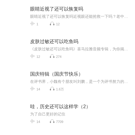
眼睛近视了还可以恢复吗
眼睛近视了还可以恢复吗近视眼还能抢救一下吗？老中医粉给你支五招 每次体检看到视力表最后一行都像在解摩斯密码的举个手。现代人十个里有八个都在和近视斗智斗勇，眼镜店比奶茶店还遍地开花。但戴眼镜的你真的甘心当个"四眼仔"吗？今天咱们不聊西医验...
1
12
皮肤过敏还可以吃鱼吗
《皮肤过敏还可以吃鱼吗》喜马拉雅音频专辑，为你揭秘过敏与美食的冲突！11个音频，10个免费，1个付费，带你深入探讨过敏体质能否享受鱼的美味。免费音频围绕“过敏吃鱼”展开，付费音频深度解析，助你摆脱过敏困扰，尽情享受生活！快来加入我们，开启健康...
12
274
国庆特辑（国庆节快乐）
在评书界，小魏有个朋友叫刘鹏，是一个为评书努力的小伙子。在2021年国庆期间，他想弄个特辑，便烦劳我给他录个爱国题材的评书小段儿。这种事情，不是特殊情况，小魏一般不会拒绝，也就给其录了一个《鲁迅踢鬼》，等他传完，我再传到我的专辑里。另外，小...
14
1.6万
哇，历史还可以这样学（2）
为了自己更好的记住
14
7709