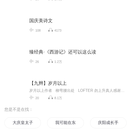
国庆美诗文
108
4173
臻经典·《西游记》还可以这么读
26
1.2万
【九辫】岁月以上
岁月以上作者 柳弯腰出处 LOFTER 勿上升真人感谢我的爱人，未名湖畔，大漠黄沙，对我二十年如一日的支持。卿卿如晤，仅以本文献给我的先生，和我们婚姻走过的二十年岁月，学术相携的廿载春秋。
20
8.1万
您是不是在找：
大庆皇太子
我可能在东京当了个假班长
庆阳成长手札