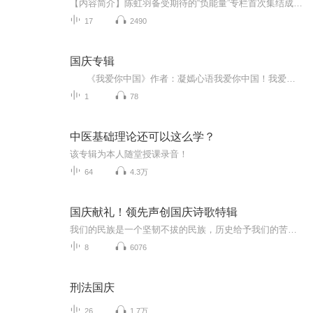
【内容简介】陈虹羽备受期待的“负能量”专栏首次集结成册，29篇刺痛人心的犀利好文，告诉你什么才是人生的真相！不是毒鸡汤，不是伪励志，不是世界很美好，不是人人都善良，人生需要揭穿，你要戳破它，认清它，然后抢救它，爱它。【作者/主播简介】作者：...
17
2490
国庆专辑
《我爱你中国》作者：凝嫣心语我爱你中国！我爱你春天蓬勃的秧苗；我爱你秋日金黄的硕果。我爱你中国！我爱你青松气质，我爱你红梅品格！我爱你家乡的甜蔗好像乳汁滋润着我的心窝。我爱你中国，我要把最美的歌儿献给你，我的母亲我的祖国。我爱你中国，我爱...
1
78
中医基础理论还可以这么学？
该专辑为本人随堂授课录音！
64
4.3万
国庆献礼！领先声创国庆诗歌特辑
我们的民族是一个坚韧不拔的民族，历史给予我们的苦难都变成了闪着金光的勋章！我们的国家是一个龙腾虎跃的国家，那条巨龙正以不可阻挡之势崛起于神奇的东方！------------------------------------------------值此祖国70周年华诞之际，领先声创以诗歌向祖国献礼！用我们的声音、用我们的热血、用我们的灵魂诵读经典爱国篇章，歌颂我们的祖国！永远繁荣富强！
8
6076
刑法国庆
26
1.7万