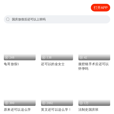
打开APP
国庆放假后还可以上班吗
248
138
42
龟哥放假1
还可以的金女士
腹腔镜手术后还可以
怀孕吗
390
2692
1万
原来还可以这么学
英文还可以这么学！
法制史国庆班