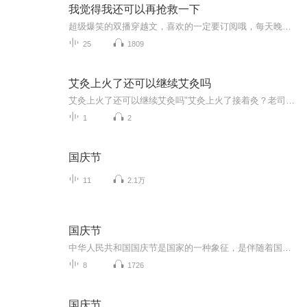
我觉得我还可以再抢救一下
超级爆笑的双播穿越文，喜欢的一定要订阅哦，每天晚上都按时更新的哟
25
1809
艾灸上火了还可以继续艾灸吗
艾灸上火了还可以继续艾灸吗"艾灸上火了接着灸？老司机告诉你真相！" 最近后台收到不少私信：艾灸后嗓子疼/口腔溃疡/牙龈肿痛，还能不能继续灸？这问题就像问"吃火锅上火还能接着涮毛肚吗"，答案藏在中医的智慧里。 一、上火继续灸，给邪气开条VIP通...
1
2
国庆节
11
2.1万
国庆节
中华人民共和国国庆节是国家的一种象征，是伴随着国家的出现而出现的。让我们用诗歌朗诵歌颂祖国的繁荣富强，国泰民安。
8
1726
国庆节