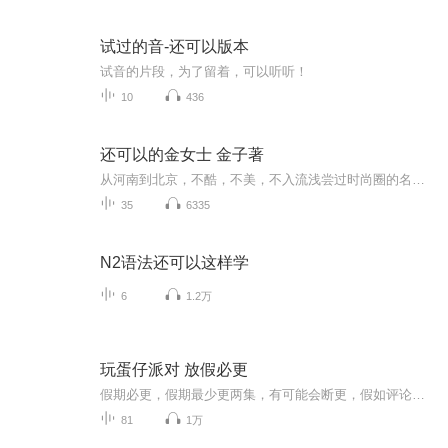
试过的音-还可以版本
试音的片段，为了留着，可以听听！
10
436
还可以的金女士 金子著
从河南到北京，不酷，不美，不入流浅尝过时尚圈的名利，仍然吃苦，打工，吃苦献给小镇女孩的赞美诗：无论此刻走到哪里，你都辛苦了
35
6335
N2语法还可以这样学
6
1.2万
玩蛋仔派对 放假必更
假期必更，假期最少更两集，有可能会断更，假如评论多，月票多，听的多的话，最多一天更四集，更的必须得是假期，不过有没有好心人来给个好评？三星也行，现在我23的订阅量，一个评论都没有
81
1万