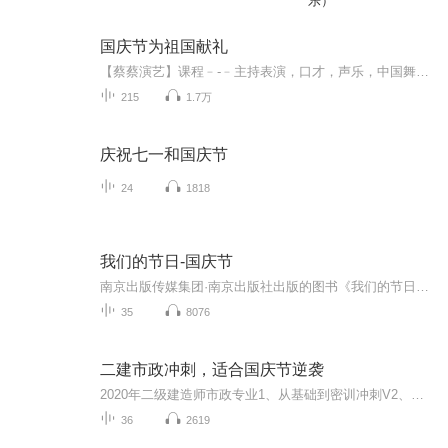
乐）
国庆节为祖国献礼
【蔡蔡演艺】课程﹣-﹣主持表演，口才，声乐，中国舞，民族舞。独特的小舞台，专业的录音棚，每一位同学都能成为优秀的小明星。独特的教学模式，轻松上课，快乐学习！知名主持人，舞蹈家，高级教师任职授课！江南总校：河沟街42号三楼 18545856430江北分校...
215
1.7万
庆祝七一和国庆节
24
1818
我们的节日-国庆节
南京出版传媒集团·南京出版社出版的图书《我们的节日》通过对中国节日文化和节日意义进行深度的挖掘，面向青少年群体构建独具特色的栏目内容，以此丰富春节、元宵节、清明节、端午节、七夕节、中秋节、重阳节等传统节日；六一节、教师节、国庆节等新兴节日的文化内涵和表现形式。促进青少年形成新的节日习俗，提升节日仪式感、认同感。音频作品由金陵朗读者联盟志愿者朗诵，南京音像出版社、金陵图书馆联合制作。
35
8076
二建市政冲刺，适合国庆节逆袭
2020年二级建造师市政专业1、从基础到密训冲刺V2、从精华课程到超压密押V3、0基础同步更新v4、持续更新到2020年考试V5、只要你跟着学让你一次稳拿证V6、渠道超压压题，超压三页纸等独家绝密压题!
36
2619