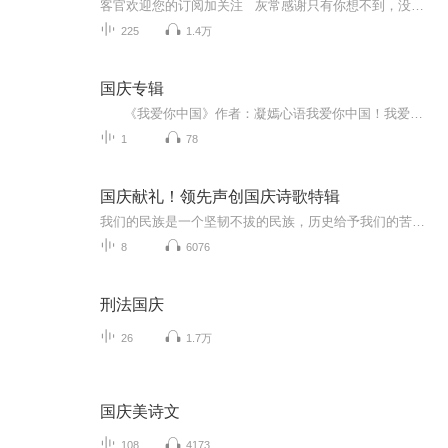
客官欢迎您的订阅加关注 灰常感谢只有你想不到，没有我们做不到用心去做好每一部故事
225
1.4万
国庆专辑
《我爱你中国》作者：凝嫣心语我爱你中国！我爱你春天蓬勃的秧苗；我爱你秋日金黄的硕果。我爱你中国！我爱你青松气质，我爱你红梅品格！我爱你家乡的甜蔗好像乳汁滋润着我的心窝。我爱你中国，我要把最美的歌儿献给你，我的母亲我的祖国。我爱你中国，我爱...
1
78
国庆献礼！领先声创国庆诗歌特辑
我们的民族是一个坚韧不拔的民族，历史给予我们的苦难都变成了闪着金光的勋章！我们的国家是一个龙腾虎跃的国家，那条巨龙正以不可阻挡之势崛起于神奇的东方！------------------------------------------------值此祖国70周年华诞之际，领先声创以诗歌向祖国献礼！用我们的声音、用我们的热血、用我们的灵魂诵读经典爱国篇章，歌颂我们的祖国！永远繁荣富强！
8
6076
刑法国庆
26
1.7万
国庆美诗文
108
4173