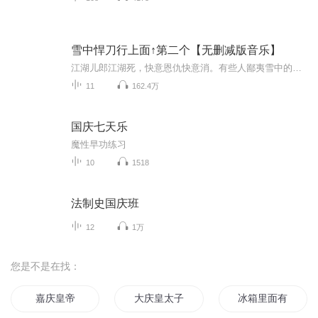
雪中悍刀行上面↑第二个【无删减版音乐】
江湖儿郎江湖死，快意恩仇快意消。有些人鄙夷雪中的小人物…有些人却把他们当做最动情处…雪中的江湖最美处在于草莽雪中的庙堂最深处在于人心静下心来，同大斌一起再走一遭雪中行擎杯绿蚁，与我共敬北凉老卒！
11
162.4万
国庆七天乐
魔性早功练习
10
1518
法制史国庆班
12
1万
您是不是在找：
嘉庆皇帝
大庆皇太子
冰箱里面有什么