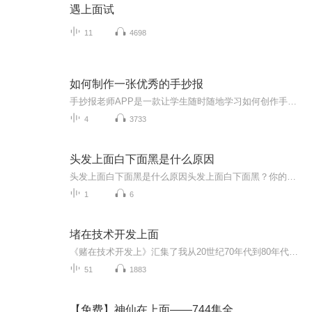
遇上面试
11
4698
如何制作一张优秀的手抄报
手抄报老师APP是一款让学生随时随地学习如何创作手抄报的高级实用产品，学生不仅可以在视频中观看优质的课程讲解和手绘步骤，还可以欣赏到千余种优秀的手抄报作品。同时，在学习之余，还能DIY自由创作手抄报，寓教于乐。让你成为手抄报达人，教你轻松搞定手抄报！...
4
3733
头发上面白下面黑是什么原因
头发上面白下面黑是什么原因头发上面白下面黑？你的身体在打"阴阳信号灯" 最近门诊遇到个挺有意思的现象：好些年轻人撩开发根，底下乌黑油亮，发梢却白得晃眼。这场景活像信号灯红绿灯同时亮——您这脑袋瓜是准备前进还是暂停啊？要我说啊，这叫"阴阳发...
1
6
堵在技术开发上面
《赌在技术开发上》汇集了我从20世纪70年代到80年代的多次讲演。当时，我站在企业经营的第一线，同时又在技术开发上负责阵前指挥。在技术开发的基础上经营企业，我认为这就是京瓷这个企业的原点。同时，要相信自己无限的可能性，不断挑战，不断创造，以实...
51
1883
【免费】神仙在上面——744集全