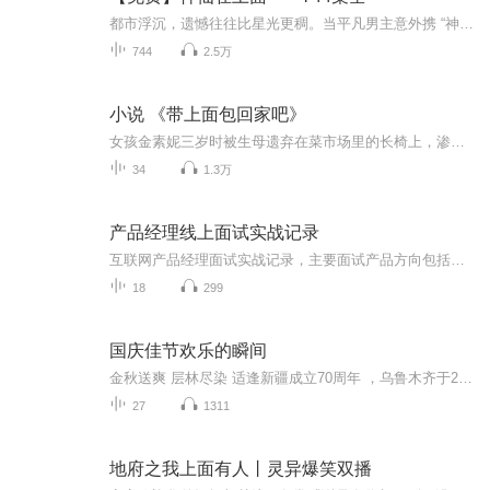
都市浮沉，遗憾往往比星光更稠。当平凡男主意外携 “神仙” 馈赠重生归来，一切遗憾皆成可改写的过往。这一次，他不再是被命运推着走的普通人 —— 凭前世记忆规避人生陷阱，借神秘助力逆转事业颓势，于烟火气十足的都市里，步步为营，将失去的亲情、错过...
744
2.5万
小说 《带上面包回家吧》
女孩金素妮三岁时被生母遗弃在菜市场里的长椅上，渗入骨髓的饥饿，寒冷和恐惧，挥之不去。长大后的许多年，她依然迷失在寻找家，寻找自我的途中。她离开美国的养父母，远渡重洋，像一只流浪的小野猫，在瑞典、普罗旺斯、巴黎，几座城市，几个男人的膝头落...
34
1.3万
产品经理线上面试实战记录
互联网产品经理面试实战记录，主要面试产品方向包括电商产品经理、新零售产品经理、中后台产品经理、跨境ERP产品经理AI产品等方面，涉及领域有教育、电商、AI、跨境电商等，面试公司涵盖字节、美团、快手、猿辅导、高途、格灵深瞳等。
18
299
国庆佳节欢乐的瞬间
金秋送爽 层林尽染 适逢新疆成立70周年 ，乌鲁木齐于2025年9月23日迎来党中央和习大大带领的慰问团。新疆各族群众欢欣鼓舞，热烈欢迎。
27
1311
地府之我上面有人丨灵异爆笑双播