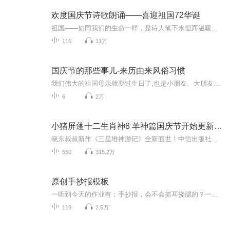
欢度国庆节诗歌朗诵——喜迎祖国72华诞
祖国——如同我们的生命一样，是诗人笔下永恒而温暖的主题。在祖国72周年华诞来临之际，特创建这个诗歌朗诵专辑，诵读经典爱国篇章，和大家一起歌颂祖国，向国庆的献礼！祝愿伟大的祖国繁荣富强，祝愿大家国庆节快乐，度过平安快乐的黄金周假期！
116
11万
国庆节的那些事儿-来历由来风俗习惯
我们伟大的祖国母亲就要过生日了,也是小朋友、大朋友们最喜欢的“国庆小长假”或说“黄金周”还有说”国庆7天乐”的，说法真是不一而足。那么“国庆节”是怎么来的？自古以来国庆节怎么庆贺？新中国国庆节的来历，以及新中国国庆节的庆贺方式又有哪些呢？ ...
6
2万
小猪屏蓬十二生肖神8 羊神篇国庆节开始更新啦！
晓东叔叔新作《三星堆神游记》全新面世！中信出版社出版！京东当当淘宝均有售！点蓝色字收听——《小猪屏蓬爆笑日记2024》《小猪屏蓬爆笑日记2》《小猪屏蓬爆笑日记1》让你笑得喘不上气！《我进故宫当富翁——小猪屏蓬故宫财商笔记》教你成为大富翁！《小...
550
315.2万
原创手抄报模板
一听到今天的作业有：手抄报，会不会抓耳挠腮的？一起来看看，总有您需要的模板在这里。
119
2.5万